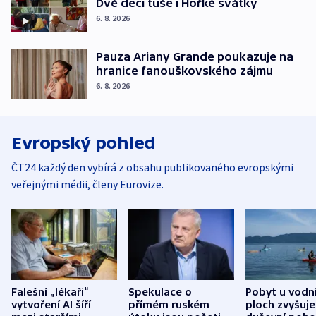
Dvě deci tuše i Hořké svátky
6. 8. 2026
Pauza Ariany Grande poukazuje na
hranice fanouškovského zájmu
6. 8. 2026
Evropský pohled
ČT24 každý den vybírá z obsahu publikovaného evropskými
veřejnými médii, členy Eurovize.
Falešní „lékaři“
Spekulace o
Pobyt u vodn
vytvoření AI šíří
přímém ruském
ploch zvyšuje