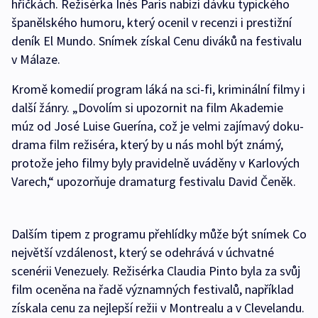
hříčkách. Režisérka Inés París nabízí dávku typického
španělského humoru, který ocenil v recenzi i prestižní
deník El Mundo. Snímek získal Cenu diváků na festivalu
v Málaze.
Kromě komedií program láká na sci-fi, kriminální filmy i
další žánry. „Dovolím si upozornit na film Akademie
múz od José Luise Guerína, což je velmi zajímavý doku-
drama film režiséra, který by u nás mohl být známý,
protože jeho filmy byly pravidelně uváděny v Karlových
Varech,“ upozorňuje dramaturg festivalu David Čeněk.
Dalším tipem z programu přehlídky může být snímek Co
největší vzdálenost, který se odehrává v úchvatné
scenérii Venezuely. Režisérka Claudia Pinto byla za svůj
film oceněna na řadě významných festivalů, například
získala cenu za nejlepší režii v Montrealu a v Clevelandu.