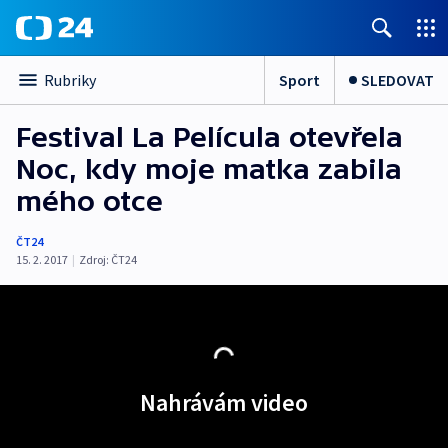
Sport
SLEDOVAT
Rubriky
Festival La Película otevřela
Noc, kdy moje matka zabila
mého otce
ČT24
15. 2. 2017
|
Zdroj:
ČT24
Nahrávám video