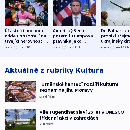
Účastníci pochodu
Americký Senát
Do Bulharska
Pride upozorňují na
potvrdil Trumpova
pronikl zřejm
trvající nerovnosti i
právníka jako
ukrajinský dr
společenskou
ministra
explodoval k
včera
před 10
h
včera
před 11
h
včera
před 12
h
atmosféru
spravedlnosti
od plynovod
Aktuálně z rubriky
Kultura
„Brněnské hantec“ rozšíří kulturní
seznam na jihu Moravy
před 46
m
Vila Tugendhat slaví 25 let v UNESCO
třídenní akcí v zahradách
7. 8. 2026