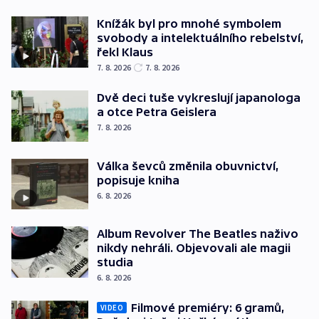
Knížák byl pro mnohé symbolem
svobody a intelektuálního rebelství,
řekl Klaus
7. 8. 2026
7. 8. 2026
Dvě deci tuše vykreslují japanologa
a otce Petra Geislera
7. 8. 2026
Válka ševců změnila obuvnictví,
popisuje kniha
6. 8. 2026
Album Revolver The Beatles naživo
nikdy nehráli. Objevovali ale magii
studia
6. 8. 2026
Filmové premiéry: 6 gramů,
VIDEO