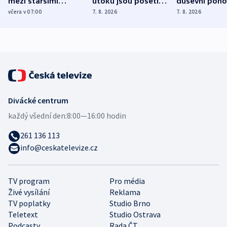
mezi staršími
útoku jsou pošetilé,
duševní poho
Poláky nebezpečné
míní estonský
ukázala
včera v 07:00
7. 8. 2026
7. 8. 2026
zdravotní rady
bezpečnostní
mezinárodní 
expert
Divácké centrum
každý všední den:
8:00—16:00 hodin
261 136 113
info@ceskatelevize.cz
TV program
Pro média
Živé vysílání
Reklama
TV poplatky
Studio Brno
Teletext
Studio Ostrava
Podcasty
Rada ČT