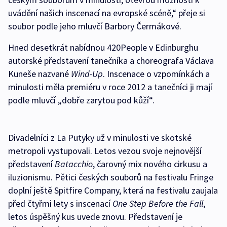
uvádění našich inscenací na evropské scéně,“ přeje si
soubor podle jeho mluvčí Barbory Čermákové.
Hned desetkrát nabídnou 420People v Edinburghu
autorské představení tanečníka a choreografa Václava
Kuneše nazvané
Wind-Up
. Inscenace o vzpomínkách a
minulosti měla premiéru v roce 2012 a tanečníci ji mají
podle mluvčí „dobře zarytou pod kůží“.
Divadelníci z La Putyky už v minulosti ve skotské
metropoli vystupovali. Letos vezou svoje nejnovější
představení
Batacchio
, čarovný mix nového cirkusu a
iluzionismu. Pětici českých souborů na festivalu Fringe
doplní ještě Spitfire Company, která na festivalu zaujala
před čtyřmi lety s inscenací
One Step Before the Fall
,
letos úspěšný kus uvede znovu. Představení je