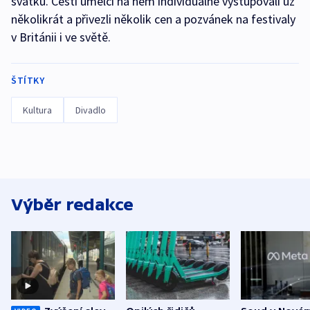
svátků. Čeští umělci na něm individuálně vystupovali už
několikrát a přivezli několik cen a pozvánek na festivaly
v Británii i ve světě.
ŠTÍTKY
Kultura
Divadlo
Výběr redakce