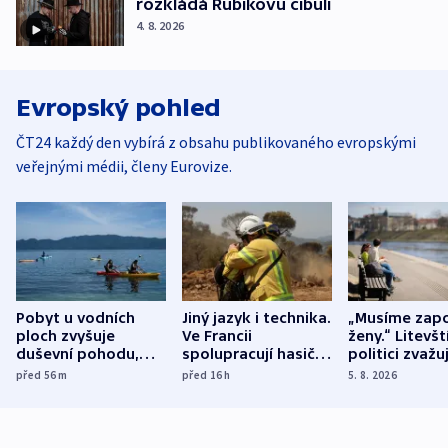
rozkládá Rubikovu cibuli
4. 8. 2026
Evropský pohled
ČT24 každý den vybírá z obsahu publikovaného evropskými
veřejnými médii, členy Eurovize.
Pobyt u vodních
Jiný jazyk i technika.
„Musíme zapo
ploch zvyšuje
Ve Francii
ženy.“ Litevšt
duševní pohodu,
spolupracují hasiči z
politici zvažuj
ukázala
různých zemí
dohodu o
před 56
m
před 16
h
5. 8. 2026
mezinárodní studie
demografii