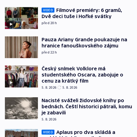
Filmové premiéry: 6 gramů,
VIDEO
Dvě deci tuše i Hořké svátky
před 20
h
Pauza Ariany Grande poukazuje na
hranice fanouškovského zájmu
před 22
h
Český snímek Volklore má
studentského Oscara, zabojuje o
cenu za krátký film
5. 8. 2026
5. 8. 2026
Nacisté sváželi židovské knihy po
bednách. Čeští historici pátrali, komu
je zabavili
5. 8. 2026
Aplaus pro dva skládá a
VIDEO