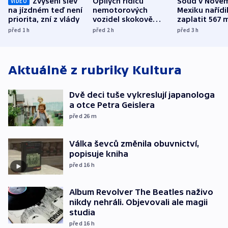
Zvýšení slev
Opilých řidičů
Soud v Nové
VIDEO
na jízdném teď není
nemotorových
Mexiku nařídi
priorita, zní z vlády
vozidel skokově
zaplatit 567 
přibylo, nejvíc ve
dolarů kvůli 
před 1
h
před 2
h
před 3
h
středních Čechách
způsobené d
Aktuálně z rubriky
Kultura
Dvě deci tuše vykreslují japanologa
a otce Petra Geislera
před 26
m
Válka ševců změnila obuvnictví,
popisuje kniha
před 16
h
Album Revolver The Beatles naživo
nikdy nehráli. Objevovali ale magii
studia
před 16
h