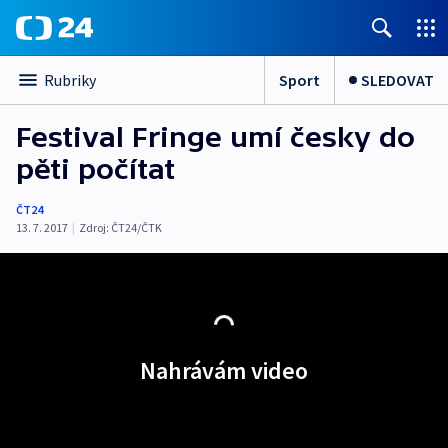
Sport
SLEDOVAT
Rubriky
Festival Fringe umí česky do
pěti počítat
ČT24
13. 7. 2017
|
Zdroj:
ČT24/ČTK
Nahrávám video