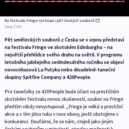
Na festivalu Fringe vystoupí i pět českých souborů
Zdroj:
ČT24
Pět uměleckých souborů z Česka se v srpnu představí
na festivalu Fringe ve skotském Edinburghu – na
největší přehlídce svého druhu na světě. V programu
letošního jubilejního sedmdesátého ročníku se objeví
novocirkusová La Putyka nebo divadelně-taneční
skupiny Spitfire Company a 420People.
Pro tanečníky ze 420People bude účast na prestižním
skotském festivalu novou zkušeností, soubor na Fringe
předtím nikdy nevystupoval. „Fringe je velká a prestižní
akce a s tím jdou ruku v ruce obavy, jestli obstojíme v
konkurenci. Doufáme, že se nám, stejně jako jiným
českým souborům v minulosti, otevřou možnosti k