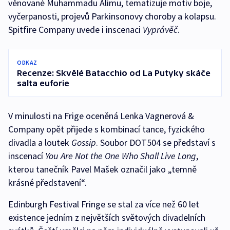
věnované Muhammadu Alimu, tematizuje motiv boje,
vyčerpanosti, projevů Parkinsonovy choroby a kolapsu.
Spitfire Company uvede i inscenaci
Vyprávěč
.
ODKAZ
Recenze: Skvělé Batacchio od La Putyky skáče
salta euforie
V minulosti na Frige oceněná Lenka Vagnerová &
Company opět přijede s kombinací tance, fyzického
divadla a loutek
Gossip
. Soubor DOT504 se představí s
inscenací
You Are Not the One Who Shall Live Long
,
kterou tanečník Pavel Mašek označil jako „temně
krásné představení“.
Edinburgh Festival Fringe se stal za více než 60 let
existence jedním z největších světových divadelních