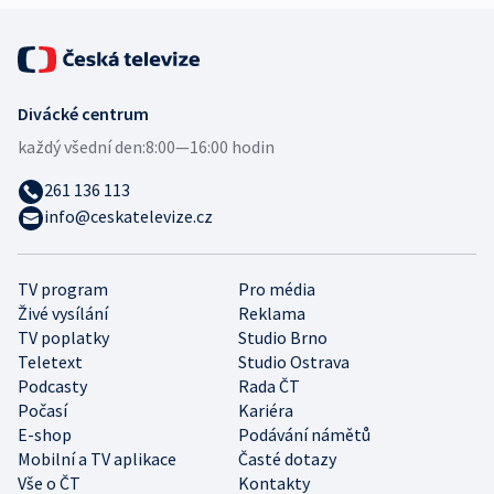
Divácké centrum
každý všední den:
8:00—16:00 hodin
261 136 113
info@ceskatelevize.cz
TV program
Pro média
Živé vysílání
Reklama
TV poplatky
Studio Brno
Teletext
Studio Ostrava
Podcasty
Rada ČT
Počasí
Kariéra
E-shop
Podávání námětů
Mobilní a TV aplikace
Časté dotazy
Vše o ČT
Kontakty