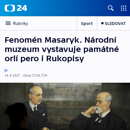
Sport
SLEDOVAT
Rubriky
Fenomén Masaryk. Národní
muzeum vystavuje památné
orlí pero i Rukopisy
jh
14. 9. 2017
|
Zdroj:
ČT24
,
ČTK