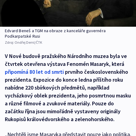
Edvard Beneš a TGM na obraze z kanceláře guvernéra
Podkarpatské Rusi
Zdroj:
Ondřej Deml/ČTK
V Nové budově pražského Národního muzea byla ve
čtvrtek otevřena výstava Fenomén Masaryk, která
připomíná 80 let od smrti
prvního československého
prezidenta. Expozice do konce ledna příštího roku
nabídne 220 sbírkových předmětů, například
vycházkový oblek prezidenta, jeho posmrtnou masku
a různé filmové a zvukové materiály. Pouze do
začátku října jsou mimořádně vystaveny originály
Rukopisů královédvorského a zelenohorského.
„Nechtěli jsme Masaryka představit pouze jako politika,