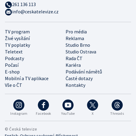
261 136 113
info@ceskatelevize.cz
TV program
Pro média
Živé vysílání
Reklama
TV poplatky
Studio Brno
Teletext
Studio Ostrava
Podcasty
Rada ČT
Počasí
Kariéra
E-shop
Podávání námětů
Mobilní a TV aplikace
Časté dotazy
Vše o ČT
Kontakty
Instagram
Facebook
YouTube
X
Threads
© Česká televize
•
•
English
Ochrana soukromí
Přístupnost