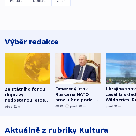
Kultura
Domácí
ČT24
Výběr redakce
Omezený útok
Ukrajina zno
Ze státního fondu
Ruska na NATO
zasáhla skla
dopravy
hrozí už na podzim,
Wildberies. 
nedostanou letos
varují tajné služby
útočili v Cha
kraje na silnice ani
09:05
před 28
m
před 35
m
před 21
m
USA
oblasti
korunu, řekl Půta
Aktuálně z rubriky
Kultura