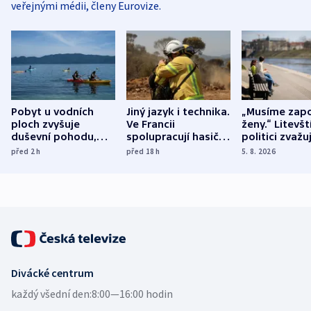
veřejnými médii, členy Eurovize.
Pobyt u vodních
Jiný jazyk i technika.
„Musíme zapo
ploch zvyšuje
Ve Francii
ženy.“ Litevšt
duševní pohodu,
spolupracují hasiči z
politici zvažuj
ukázala
různých zemí
dohodu o
před 2
h
před 18
h
5. 8. 2026
mezinárodní studie
demografii
Divácké centrum
každý všední den:
8:00—16:00 hodin