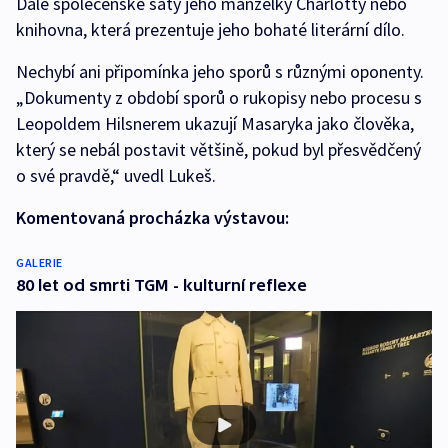
Dále společenské šaty jeho manželky Charlotty nebo
knihovna, která prezentuje jeho bohaté literární dílo.
Nechybí ani připomínka jeho sporů s různými oponenty.
„Dokumenty z období sporů o rukopisy nebo procesu s
Leopoldem Hilsnerem ukazují Masaryka jako člověka,
který se nebál postavit většině, pokud byl přesvědčený
o své pravdě,“ uvedl Lukeš.
Komentovaná procházka výstavou:
GALERIE
80 let od smrti TGM - kulturní reflexe