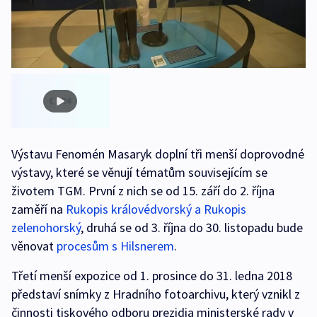
Výstavu Fenomén Masaryk doplní tři menší doprovodné
výstavy, které se věnují tématům souvisejícím se
životem TGM. První z nich se od 15. září do 2. října
zaměří na
Rukopis královédvorský a Rukopis
zelenohorský
, druhá se od 3. října do 30. listopadu bude
věnovat
procesům s Hilsnerem
.
Třetí menší expozice od 1. prosince do 31. ledna 2018
představí snímky z Hradního fotoarchivu, který vznikl z
činnosti tiskového odboru prezidia ministerské rady v