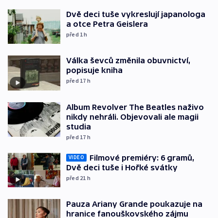
Dvě deci tuše vykreslují japanologa
a otce Petra Geislera
před 1
h
Válka ševců změnila obuvnictví,
popisuje kniha
před 17
h
Album Revolver The Beatles naživo
nikdy nehráli. Objevovali ale magii
studia
před 17
h
Filmové premiéry: 6 gramů,
VIDEO
Dvě deci tuše i Hořké svátky
před 21
h
Pauza Ariany Grande poukazuje na
hranice fanouškovského zájmu