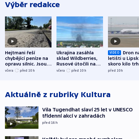
Výběr redakce
Hejtmani řeší
Ukrajina zasáhla
Dron n
VIDEO
chybějící peníze na
sklad Wildberries,
letišti u Lips
opravu silnic. Jsou
Rusové útočili na
skoro kilo trh
nenárokové, namítá
trh, hasiče či
indicie ukazuj
včera
před 10
h
včera
před 10
h
před 10
h
ministerstvo
stadion
Rusko
Aktuálně z rubriky
Kultura
Vila Tugendhat slaví 25 let v UNESCO
třídenní akcí v zahradách
před 16
h