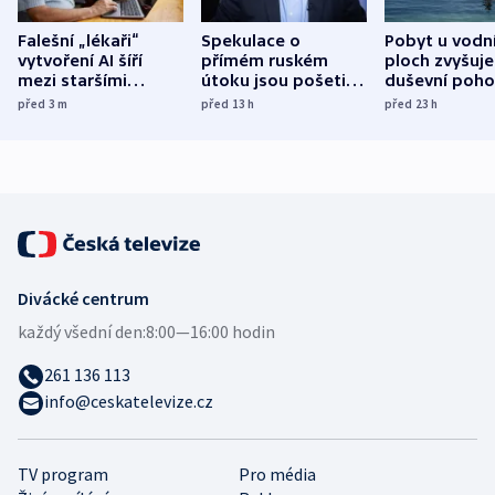
Falešní „lékaři“
Spekulace o
Pobyt u vodn
vytvoření AI šíří
přímém ruském
ploch zvyšuje
mezi staršími
útoku jsou pošetilé,
duševní poho
Poláky nebezpečné
míní estonský
ukázala
před 3
m
před 13
h
před 23
h
zdravotní rady
bezpečnostní
mezinárodní 
expert
Divácké centrum
každý všední den:
8:00—16:00 hodin
261 136 113
info@ceskatelevize.cz
TV program
Pro média