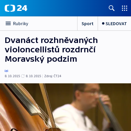
Sport
SLEDOVAT
Rubriky
Dvanáct rozhněvaných
violoncellistů rozdrnčí
Moravský podzim
izi
8. 10. 2015
8. 10. 2015
|
Zdroj:
ČT24