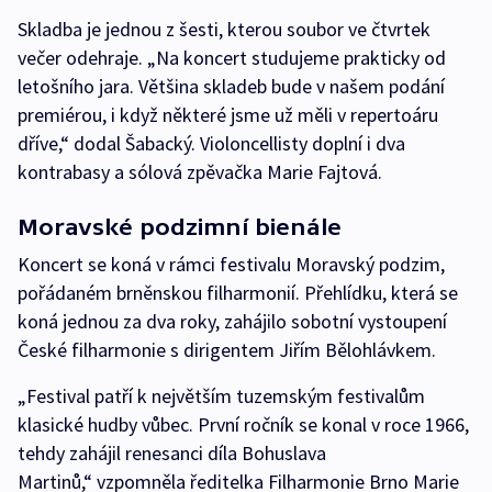
Skladba je jednou z šesti, kterou soubor ve čtvrtek
večer odehraje. „Na koncert studujeme prakticky od
letošního jara. Většina skladeb bude v našem podání
premiérou, i když některé jsme už měli v repertoáru
dříve,“ dodal Šabacký. Violoncellisty doplní i dva
kontrabasy a sólová zpěvačka Marie Fajtová.
Moravské podzimní bienále
Koncert se koná v rámci festivalu Moravský podzim,
pořádaném brněnskou filharmonií. Přehlídku, která se
koná jednou za dva roky, zahájilo sobotní vystoupení
České filharmonie s dirigentem Jiřím Bělohlávkem.
„Festival patří k největším tuzemským festivalům
klasické hudby vůbec. První ročník se konal v roce 1966,
tehdy zahájil renesanci díla Bohuslava
Martinů,“ vzpomněla ředitelka Filharmonie Brno Marie