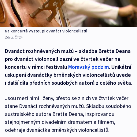
Na koncertě vystoupí dvanáct violoncellistů
Zdroj:
ČT24
Dvanáct rozhněvaných mužů – skladba Bretta Deana
pro dvanáct violoncell zazní ve čtvrtek večer na
koncertu v rámci festivalu
Moravský podzim
. Unikátní
uskupení dvanáctky brněnských violoncellistů uvede
i další díla předních soudobých autorů z celého světa.
Jsou mezi nimi i ženy, přesto se z nich ve čtvrtek večer
stane Dvanáct rozhněvaných mužů. Skladbu soudobého
australského autora Bretta Deana, inspirovanou
stejnojmenným divadelním dramatem a filmem,
odehraje dvanáctka brněnských violoncellistů.