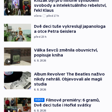
Knížák byl pro mnohé symbolem
svobody a intelektuálního rebelství,
řekl Klaus
včera
před 17
h
Dvě deci tuše vykreslují japanologa
a otce Petra Geislera
před 23
h
Válka ševců změnila obuvnictví,
popisuje kniha
6. 8. 2026
Album Revolver The Beatles naživo
nikdy nehráli. Objevovali ale magii
studia
6. 8. 2026
Filmové premiéry: 6 gramů,
VIDEO
Dvě deci tuše i Hořké svátky
6. 8. 2026