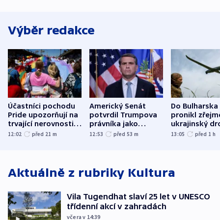
Výběr redakce
Účastníci pochodu
Americký Senát
Do Bulharska
Pride upozorňují na
potvrdil Trumpova
pronikl zřejm
trvající nerovnosti i
právníka jako
ukrajinský dr
společenskou
ministra
explodoval k
12:02
před 21
m
12:53
před 53
m
13:05
před 1
h
atmosféru
spravedlnosti
od plynovod
Aktuálně z rubriky
Kultura
Vila Tugendhat slaví 25 let v UNESCO
třídenní akcí v zahradách
včera v 14:39