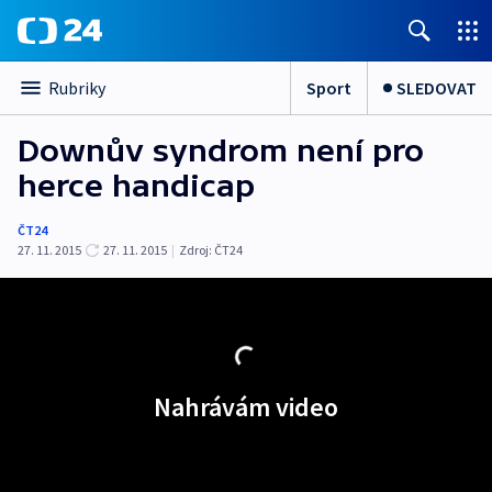
Sport
SLEDOVAT
Rubriky
Downův syndrom není pro
herce handicap
ČT24
27. 11. 2015
27. 11. 2015
|
Zdroj:
ČT24
Nahrávám video