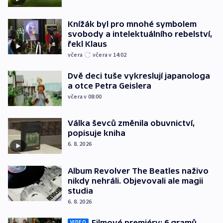
Knížák byl pro mnohé symbolem
svobody a intelektuálního rebelství,
řekl Klaus
včera
včera v 14:02
Dvě deci tuše vykreslují japanologa
a otce Petra Geislera
včera v 08:00
Válka ševců změnila obuvnictví,
popisuje kniha
6. 8. 2026
Album Revolver The Beatles naživo
nikdy nehráli. Objevovali ale magii
studia
6. 8. 2026
Filmové premiéry: 6 gramů,
VIDEO