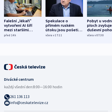
Falešní „lékaři“
Spekulace o
Pobyt u vodn
vytvoření AI šíří
přímém ruském
ploch zvyšuje
mezi staršími
útoku jsou pošetilé,
duševní poho
Poláky nebezpečné
míní estonský
ukázala
před 14
h
včera v 17:11
včera v 07:30
zdravotní rady
bezpečnostní
mezinárodní 
expert
Divácké centrum
každý všední den:
8:00—16:00 hodin
261 136 113
info@ceskatelevize.cz