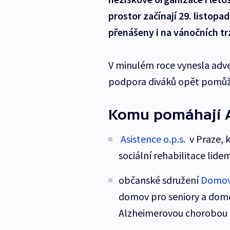
prostor začínají 29. listopa
přenášeny i na vánočních trz
V minulém roce vynesla adve
podpora diváků opět pomůž
Komu pomáhají A
Asistence o.p.s.
v Praze, k
sociální rehabilitace li
občanské sdružení
Domov
domov pro seniory a domo
Alzheimerovou chorobou