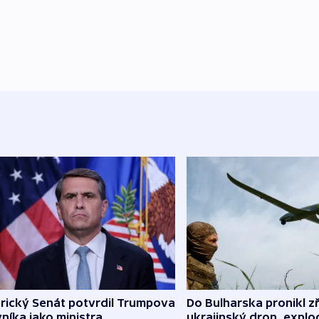
rický Senát potvrdil Trumpova
Do Bulharska pronikl z
níka jako ministra
ukrajinský dron, explo