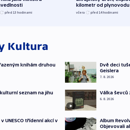
avedlnosti
kilometr od plynovodu
před 13
hodinami
včera
před 14
hodinami
ky
Kultura
yřazeným knihám druhou
Dvě deci tuš
Geislera
7. 8. 2026
kulturní seznam na jihu
Válka ševců 
6. 8. 2026
t v UNESCO třídenní akcí v
Album Revolv
Objevovali al