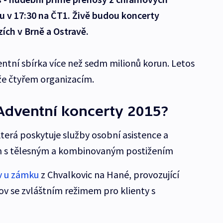
du v 17:30 na ČT1. Živě budou koncerty
ích v Brně a Ostravě.
ntní sbírka více než sedm milionů korun. Letos
e čtyřem organizacím.
dventní koncerty 2015?
terá poskytuje služby osobní asistence a
dem s tělesným a kombinovaným postižením
 u zámku
z Chvalkovic na Hané, provozující
v se zvláštním režimem pro klienty s