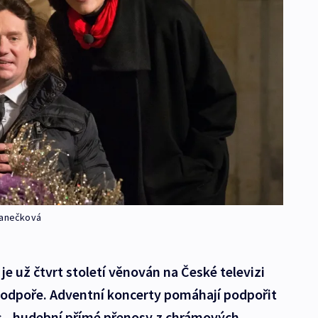
Janečková
e už čtvrt století věnován na České televizi
 podpoře. Adventní koncerty pomáhají podpořit
os - hudební přímé přenosy z chrámových