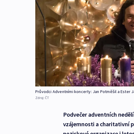
Průvodci Adventními koncerty: Jan Potměšil a Ester 
Zdroj:
ČT
Podvečer adventních nedělí j
vzájemnosti a charitativní
neziskové organizace i let