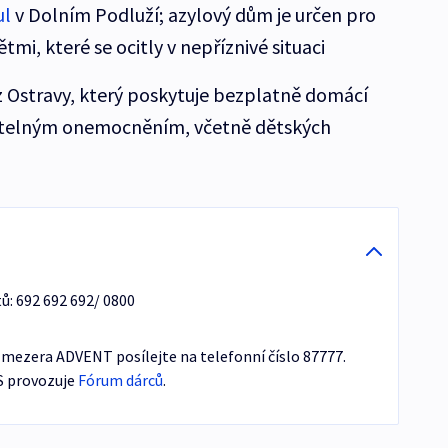
ul
v Dolním Podluží; azylový dům je určen pro
i, které se ocitly v nepříznivé situaci
 Ostravy, který poskytuje bezplatně domácí
čitelným onemocněním, včetně dětských
ů: 692 692 692/ 0800
mezera ADVENT posílejte na telefonní číslo 87777.
S provozuje
Fórum dárců
.