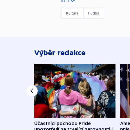
ŠTÍTKY
Kultura
Hudba
Výběr redakce
Účastníci pochodu Pride
Ame
upozorňují na trvající nerovnosti i
práv