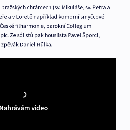
 pražských chrámech (sv. Mikuláše, sv. Petra a
eře a v Loretě například komorní smyčcové
České filharmonie, barokní Collegium
ic. Ze sólistů pak houslista Pavel Šporcl,
 zpěvák Daniel Hůlka.
Nahrávám video