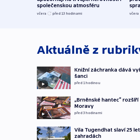
společenskou atmosféru
spr
včera
před 13
hodinami
včera
Aktuálně z rubri
Knižní záchranka dává v
šanci
před 1
hodinou
„Brněnské hantec“ rozšíří 
Moravy
před 3
hodinami
Vila Tugendhat slaví 25 le
zahradách