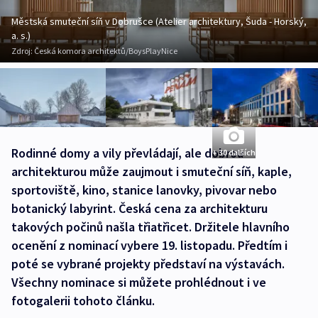
Městská smuteční síň v Dobrušce (Atelier architektury, Šuda - Horský,
a. s.)
Zdroj:
Česká komora architektů/BoysPlayNice
Rodinné domy a vily převládají, ale dobrou
+ 30 dalších
architekturou může zaujmout i smuteční síň, kaple,
sportoviště, kino, stanice lanovky, pivovar nebo
botanický labyrint. Česká cena za architekturu
takových počinů našla třiatřicet. Držitele hlavního
ocenění z nominací vybere 19. listopadu. Předtím i
poté se vybrané projekty představí na výstavách.
Všechny nominace si můžete prohlédnout i ve
fotogalerii tohoto článku.