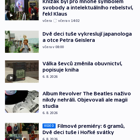
Knížák byl pro mnohé symbolem
svobody a intelektuálního rebelství,
řekl Klaus
včera
včera v 14:02
Dvě deci tuše vykreslují japanologa
a otce Petra Geislera
včera v 08:00
Válka ševců změnila obuvnictví,
popisuje kniha
6. 8. 2026
Album Revolver The Beatles naživo
nikdy nehráli. Objevovali ale magii
studia
6. 8. 2026
Filmové premiéry: 6 gramů,
VIDEO
Dvě deci tuše i Hořké svátky
6. 8. 2026