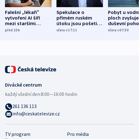
Falešní „lékaři“
Spekulace o
Pobyt u vodn
vytvoření AI šíří
přímém ruském
ploch zvyšuje
mezi staršími
útoku jsou pošetilé,
duševní poho
Poláky nebezpečné
míní estonský
ukázala
před 10
h
včera v 17:11
včera v 07:30
zdravotní rady
bezpečnostní
mezinárodní 
expert
Divácké centrum
každý všední den:
8:00—16:00 hodin
261 136 113
info@ceskatelevize.cz
TV program
Pro média