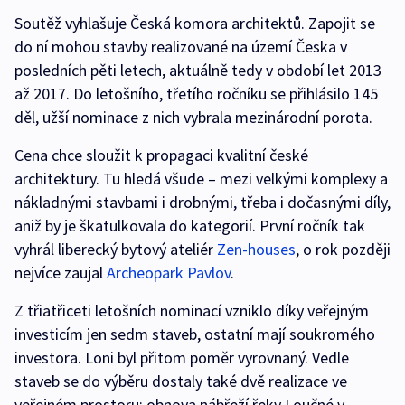
Soutěž vyhlašuje Česká komora architektů. Zapojit se
do ní mohou stavby realizované na území Česka v
posledních pěti letech, aktuálně tedy v období let 2013
až 2017. Do letošního, třetího ročníku se přihlásilo 145
děl, užší nominace z nich vybrala mezinárodní porota.
Cena chce sloužit k propagaci kvalitní české
architektury. Tu hledá všude – mezi velkými komplexy a
nákladnými stavbami i drobnými, třeba i dočasnými díly,
aniž by je škatulkovala do kategorií. První ročník tak
vyhrál liberecký bytový ateliér
Zen-houses
, o rok později
nejvíce zaujal
Archeopark Pavlov
.
Z třiatřiceti letošních nominací vzniklo díky veřejným
investicím jen sedm staveb, ostatní mají soukromého
investora. Loni byl přitom poměr vyrovnaný. Vedle
staveb se do výběru dostaly také dvě realizace ve
veřejném prostoru: obnova nábřeží řeky Loučné v