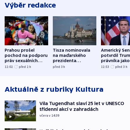
Výběr redakce
Prahou prošel
Tisza nominovala
Americký Sen
pochod na podporu
na maďarského
potvrdil Tru
práv sexuálních
prezidenta
právníka jako
menšin
bývalého šéfa
ministra
12:02
před 2
h
před 3
h
12:53
před 3
h
nejvyššího soudu
spravedlnost
Aktuálně z rubriky
Kultura
Vila Tugendhat slaví 25 let v UNESCO
třídenní akcí v zahradách
včera v 14:39