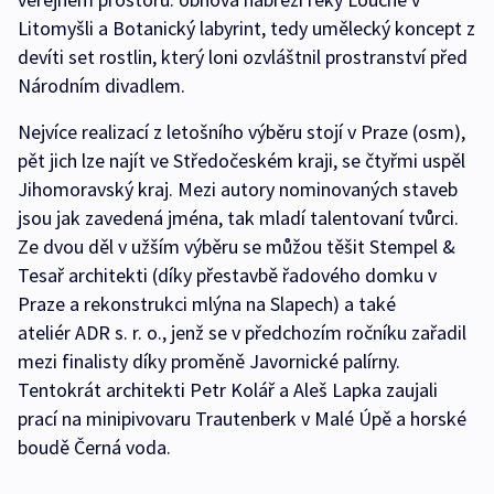
Litomyšli a Botanický labyrint, tedy umělecký koncept z
devíti set rostlin, který loni ozvláštnil prostranství před
Národním divadlem.
Nejvíce realizací z letošního výběru stojí v Praze (osm),
pět jich lze najít ve Středočeském kraji, se čtyřmi uspěl
Jihomoravský kraj. Mezi autory nominovaných staveb
jsou jak zavedená jména, tak mladí talentovaní tvůrci.
Ze dvou děl v užším výběru se můžou těšit Stempel &
Tesař architekti (díky přestavbě řadového domku v
Praze a rekonstrukci mlýna na Slapech) a také
ateliér ADR s. r. o., jenž se v předchozím ročníku zařadil
mezi finalisty díky proměně Javornické palírny.
Tentokrát architekti Petr Kolář a Aleš Lapka zaujali
prací na minipivovaru Trautenberk v Malé Úpě a horské
boudě Černá voda.