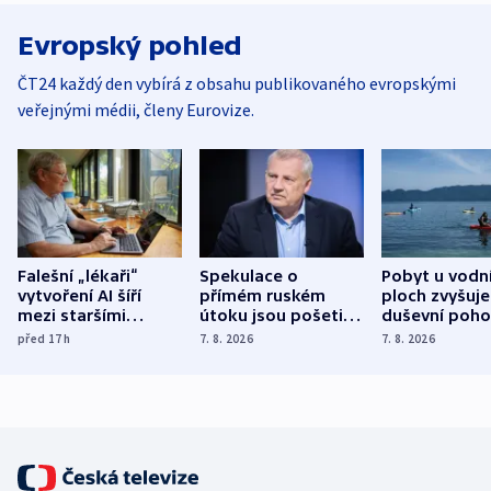
Evropský pohled
ČT24 každý den vybírá z obsahu publikovaného evropskými
veřejnými médii, členy Eurovize.
Falešní „lékaři“
Spekulace o
Pobyt u vodn
vytvoření AI šíří
přímém ruském
ploch zvyšuje
mezi staršími
útoku jsou pošetilé,
duševní poho
Poláky nebezpečné
míní estonský
ukázala
před 17
h
7. 8. 2026
7. 8. 2026
zdravotní rady
bezpečnostní
mezinárodní 
expert