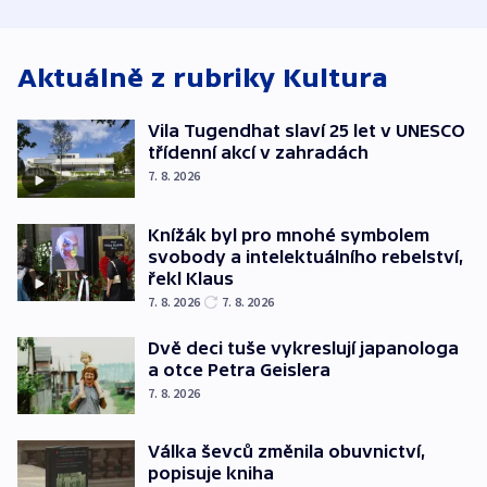
atmosféru
spravedlnosti
od plynovod
Aktuálně z rubriky
Kultura
Vila Tugendhat slaví 25 let v UNESCO
třídenní akcí v zahradách
7. 8. 2026
Knížák byl pro mnohé symbolem
svobody a intelektuálního rebelství,
řekl Klaus
7. 8. 2026
7. 8. 2026
Dvě deci tuše vykreslují japanologa
a otce Petra Geislera
7. 8. 2026
Válka ševců změnila obuvnictví,
popisuje kniha