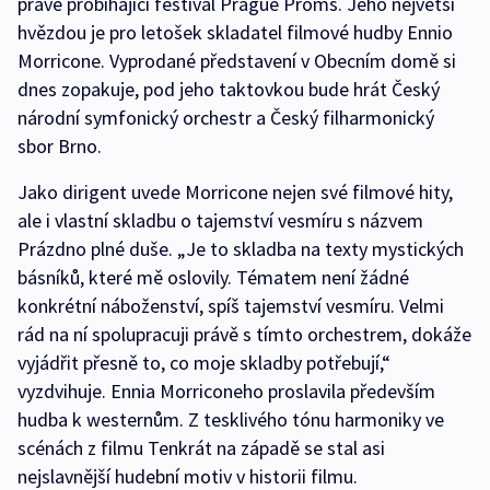
právě probíhající festival Prague Proms. Jeho největší
hvězdou je pro letošek skladatel filmové hudby Ennio
Morricone. Vyprodané představení v Obecním domě si
dnes zopakuje, pod jeho taktovkou bude hrát Český
národní symfonický orchestr a Český filharmonický
sbor Brno.
Jako dirigent uvede Morricone nejen své filmové hity,
ale i vlastní skladbu o tajemství vesmíru s názvem
Prázdno plné duše. „Je to skladba na texty mystických
básníků, které mě oslovily. Tématem není žádné
konkrétní náboženství, spíš tajemství vesmíru. Velmi
rád na ní spolupracuji právě s tímto orchestrem, dokáže
vyjádřit přesně to, co moje skladby potřebují,“
vyzdvihuje. Ennia Morriconeho proslavila především
hudba k westernům. Z tesklivého tónu harmoniky ve
scénách z filmu Tenkrát na západě se stal asi
nejslavnější hudební motiv v historii filmu.