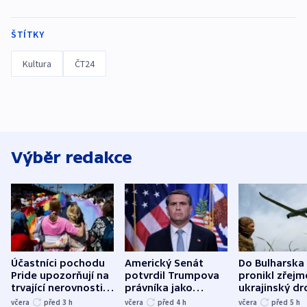
ŠTÍTKY
Kultura
ČT24
Výběr redakce
Účastníci pochodu
Americký Senát
Do Bulharska
Pride upozorňují na
potvrdil Trumpova
pronikl zřejm
trvající nerovnosti i
právníka jako
ukrajinský dr
společenskou
ministra
explodoval k
včera
před 3
h
včera
před 4
h
včera
před 5
h