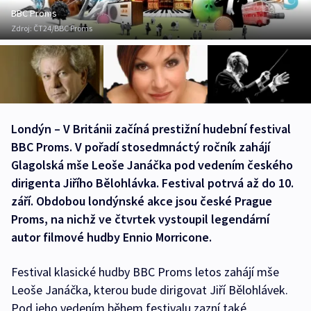
BBC Proms
Zdroj:
ČT24/BBC Proms
Londýn – V Británii začíná prestižní hudební festival
BBC Proms. V pořadí stosedmnáctý ročník zahájí
Glagolská mše Leoše Janáčka pod vedením českého
dirigenta Jiřího Bělohlávka. Festival potrvá až do 10.
září. Obdobou londýnské akce jsou české Prague
Proms, na nichž ve čtvrtek vystoupil legendární
autor filmové hudby Ennio Morricone.
Festival klasické hudby BBC Proms letos zahájí mše
Leoše Janáčka, kterou bude dirigovat Jiří Bělohlávek.
Pod jeho vedením během festivalu zazní také