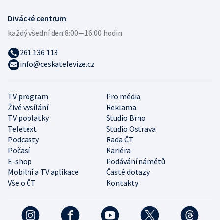
Divácké centrum
každý všední den:
8:00—16:00 hodin
261 136 113
info@ceskatelevize.cz
TV program
Pro média
Živé vysílání
Reklama
TV poplatky
Studio Brno
Teletext
Studio Ostrava
Podcasty
Rada ČT
Počasí
Kariéra
E-shop
Podávání námětů
Mobilní a TV aplikace
Časté dotazy
Vše o ČT
Kontakty