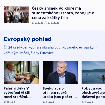
Český snímek Volklore má
studentského Oscara, zabojuje o
cenu za krátký film
5. 8. 2026
5. 8. 2026
Evropský pohled
ČT24 každý den vybírá z obsahu publikovaného evropskými
veřejnými médii, členy Eurovize.
Falešní „lékaři“
Spekulace o
Pobyt u vodn
vytvoření AI šíří
přímém ruském
ploch zvyšuje
mezi staršími
útoku jsou pošetilé,
duševní poho
Poláky nebezpečné
míní estonský
ukázala
před 17
h
7. 8. 2026
7. 8. 2026