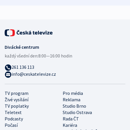
zdravotní rady
bezpečnostní
mezinárodní 
expert
Divácké centrum
každý všední den:
8:00—16:00 hodin
261 136 113
info@ceskatelevize.cz
TV program
Pro média
Živé vysílání
Reklama
TV poplatky
Studio Brno
Teletext
Studio Ostrava
Podcasty
Rada ČT
Počasí
Kariéra