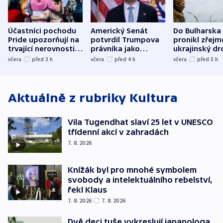
Účastníci pochodu
Americký Senát
Do Bulharska
Pride upozorňují na
potvrdil Trumpova
pronikl zřejm
trvající nerovnosti i
právníka jako
ukrajinský dr
společenskou
ministra
explodoval k
včera
před 3
h
včera
před 4
h
včera
před 5
h
atmosféru
spravedlnosti
od plynovod
Aktuálně z rubriky
Kultura
Vila Tugendhat slaví 25 let v UNESCO
třídenní akcí v zahradách
7. 8. 2026
Knížák byl pro mnohé symbolem
svobody a intelektuálního rebelství,
řekl Klaus
7. 8. 2026
7. 8. 2026
Dvě deci tuše vykreslují japanologa