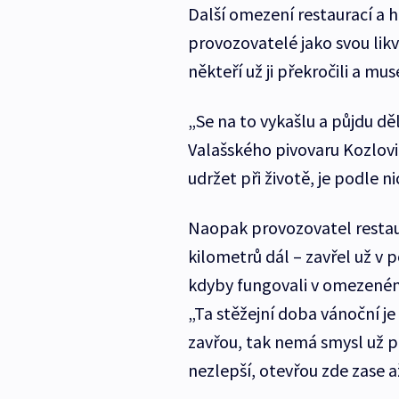
Další omezení restaurací a 
provozovatelé jako svou likvi
někteří už ji překročili a muse
„Se na to vykašlu a půjdu dě
Valašského pivovaru Kozlovic
udržet při životě, je podle ni
Naopak provozovatel restau
kilometrů dál – zavřel už v p
kdyby fungovali v omezeném 
„Ta stěžejní doba vánoční je
zavřou, tak nemá smysl už p
nezlepší, otevřou zde zase až