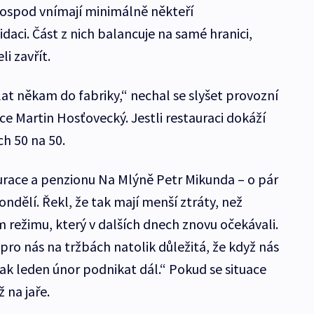
hospod vnímají minimálně někteří
daci. Část z nich balancuje na samé hranici,
li zavřít.
lat někam do fabriky,“ nechal se slyšet provozní
e Martin Hosťovecký. Jestli restauraci dokáží
ch 50 na 50.
race a penzionu Na Mlýně Petr Mikunda – o pár
ondělí. Řekl, že tak mají menší ztráty, než
režimu, který v dalších dnech znovu očekávali.
 pro nás na tržbách natolik důležitá, že když nás
ak leden únor podnikat dál.“ Pokud se situace
 na jaře.