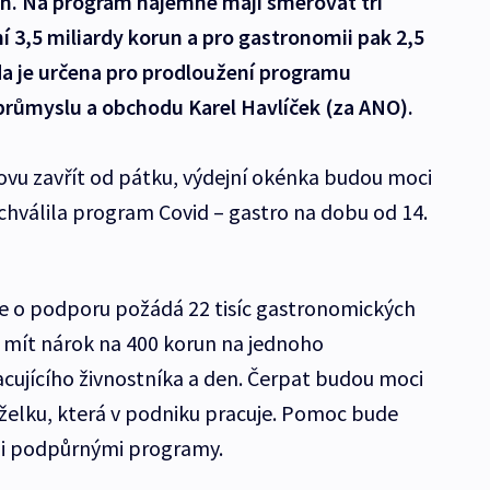
un. Na program nájemné mají směřovat tři
í 3,5 miliardy korun a pro gastronomii pak 2,5
rda je určena pro prodloužení programu
r průmyslu a obchodu Karel Havlíček (za ANO).
vu zavřít od pátku, výdejní okénka budou moci
chválila program Covid – gastro na dobu od 14.
že o podporu požádá 22 tisíc gastronomických
u mít nárok na 400 korun na jednoho
ujícího živnostníka a den. Čerpat budou moci
želku, která v podniku pracuje. Pomoc bude
i podpůrnými programy.