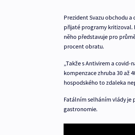
Prezident Svazu obchodu a 
přijaté programy kritizoval
něho představuje pro prům
procent obratu.
„Takže s Antivirem a covid
kompenzace zhruba 30 až 40
hospodského to zdaleka nep
Fatálním selháním vlády j
gastronomie.