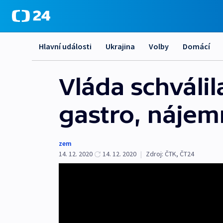
Hlavní události
Ukrajina
Volby
Domácí
Vláda schváli
gastro, nájem
zem
14. 12. 2020
14. 12. 2020
|
Zdroj:
ČTK
,
ČT24