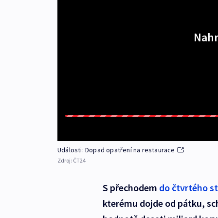
Nahr
Události: Dopad opatření na restaurace
Zdroj:
ČT24
S přechodem
do čtvrtého s
kterému dojde od pátku, sch