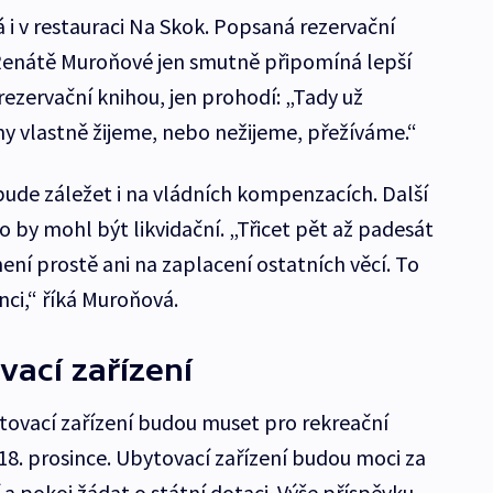
 i v restauraci Na Skok. Popsaná rezervační
 Renátě Muroňové jen smutně připomíná lepší
 rezervační knihou, jen prohodí: „Tady už
y vlastně žijeme, nebo nežijeme, přežíváme.“
e, bude záležet i na vládních kompenzacích. Další
o by mohl být likvidační. „Třicet pět až padesát
není prostě ani na zaplacení ostatních věcí. To
ci,“ říká Muroňová.
ací zařízení
ytovací zařízení budou muset pro rekreační
18. prosince. Ubytovací zařízení budou moci za
a pokoj žádat o státní dotaci. Výše příspěvku