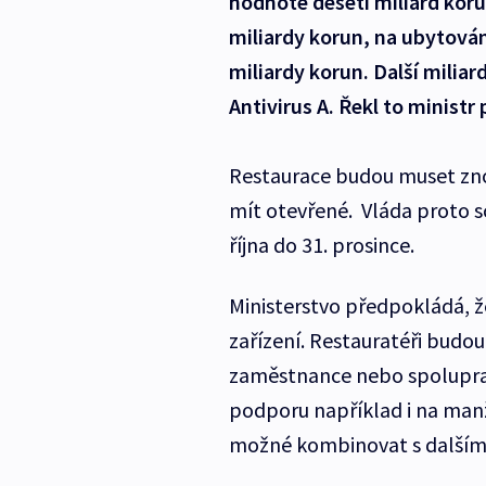
hodnotě deseti miliard kor
miliardy korun, na ubytován
miliardy korun. Další milia
Antivirus A. Řekl to minist
Restaurace budou muset zno
mít otevřené. Vláda proto s
října do 31. prosince.
Ministerstvo předpokládá, 
zařízení. Restauratéři budo
zaměstnance nebo spoluprac
podporu například i na man
možné kombinovat s dalším