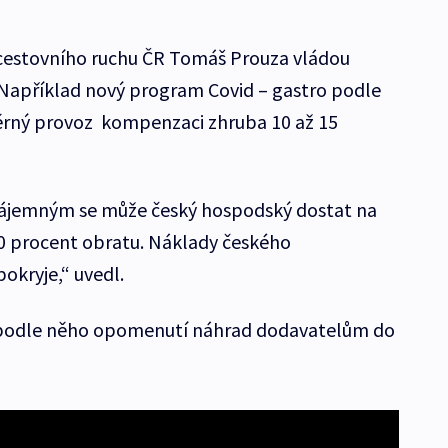
cestovního ruchu ČR Tomáš Prouza vládou
. Například nový program Covid – gastro podle
ěrný provoz kompenzaci zhruba 10 až 15
-nájemným se může český hospodský dostat na
 procent obratu. Náklady českého
okryje,“ uvedl.
e podle něho opomenutí náhrad dodavatelům do