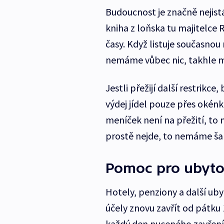
Budoucnost je značně nejistá
kniha z loňska tu majitelce
časy. Když listuje současnou
nemáme vůbec nic, takhle m
Jestli přežijí další restrikc
výdej jídel pouze přes okénk
meníček není na přežití, to 
prostě nejde, to nemáme šan
Pomoc pro ubytov
Hotely, penziony a další ub
účely znovu zavřít od pátku 
každý den nuceného zavření 