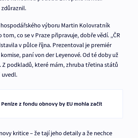
 zdůraznil.
hospodářského výboru Martin Kolovratník
ž o tom, co se v Praze připravuje, dobře vědí. „ČR
tavila v půlce října. Prezentoval je premiér
komise, paní von der Leyenové. Od té doby už
í. Z podkladů, které mám, zhruba třetina států
 uvedl.
. Peníze z fondu obnovy by EU mohla začít
ovy kritice – že tají jeho detaily a že nechce