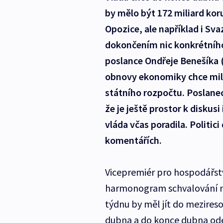
by mělo být 172 miliard kor
Opozice, ale například i Sva
dokončením nic konkrétního
poslance Ondřeje Benešíka 
obnovy ekonomiky chce mili
státního rozpočtu. Poslanec
že je ještě prostor k diskusi
vláda včas poradila. Politic
komentářích.
Vicepremiér pro hospodářstv
harmonogram schvalování n
týdnu by měl jít do mezireso
dubna a do konce dubna od