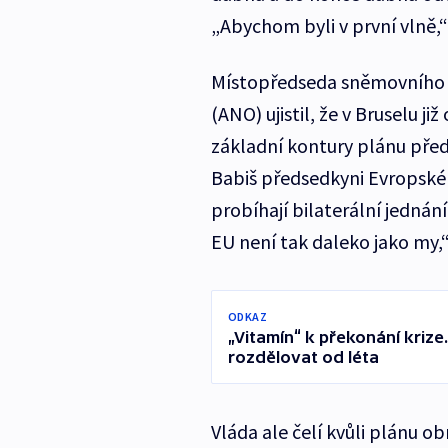
„Abychom byli v první vlně,“
Místopředseda sněmovního 
(ANO) ujistil, že v Bruselu ji
základní kontury plánu předs
Babiš předsedkyni Evropské 
probíhají bilaterální jednán
EU není tak daleko jako my,“
ODKAZ
„Vitamín“ k překonání krize
rozdělovat od léta
Vláda ale čelí kvůli plánu obn