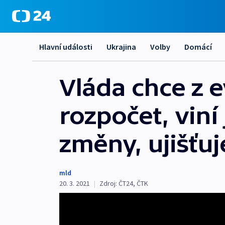
Hlavní události
Ukrajina
Volby
Domácí
Vláda chce z e
rozpočet, viní 
změny, ujišťuj
mld
20. 3. 2021
|
Zdroj:
ČT24
,
ČTK