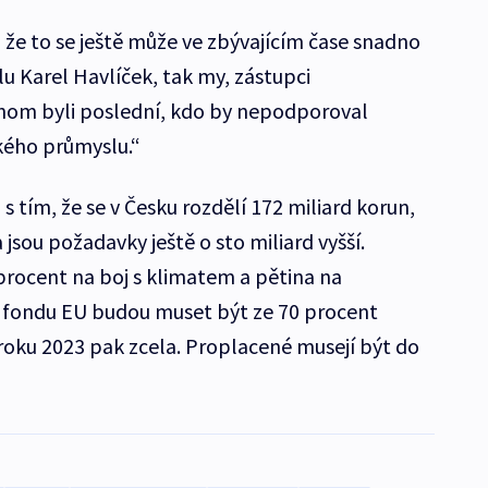
že to se ještě může ve zbývajícím čase snadno
u Karel Havlíček, tak my, zástupci
hom byli poslední, kdo by nepodporoval
ského průmyslu.“
 tím, že se v Česku rozdělí 172 miliard korun,
jsou požadavky ještě o sto miliard vyšší.
 procent na boj s klimatem a pětina na
ho fondu EU budou muset být ze 70 procent
roku 2023 pak zcela. Proplacené musejí být do