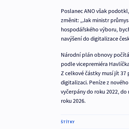
Poslanec ANO však podotkl, 
změnit: „Jak ministr průmysl
hospodářského výboru, byc
navýšení do digitalizace če
Národní plán obnovy počítá s
podle vicepremiéra Havlíčka 
Z celkové částky musí jít 37
digitalizaci. Peníze z nové
vyčerpány do roku 2022, do 
roku 2026.
ŠTÍTKY