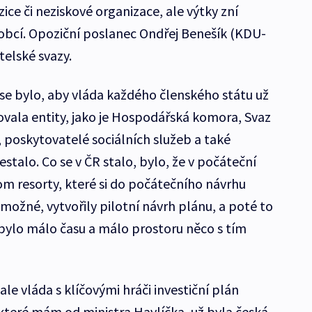
ozice či neziskové organizace, ale výtky zní
 obcí. Opoziční poslanec Ondřej Benešík (KDU-
telské svazy.
e bylo, aby vláda každého členského státu už
ovala entity, jako je Hospodářská komora, Svaz
 poskytovatelé sociálních služeb a také
stalo. Co se v ČR stalo, bylo, že v počáteční
om resorty, které si do počátečního návrhu
možné, vytvořily pilotní návrh plánu, a poté to
ž bylo málo času a málo prostoru něco s tím
le vláda s klíčovými hráči investiční plán
 které mám od ministra Havlíčka, už byla česká