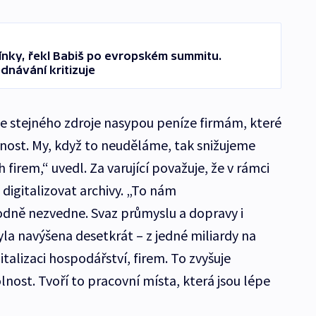
ínky, řekl Babiš po evropském summitu.
dnávání kritizuje
stejného zdroje nasypou peníze firmám, které
nost. My, když to neuděláme, tak snižujeme
irem,“ uvedl. Za varující považuje, že v rámci
a digitalizovat archivy. „To nám
ně nezvedne. Svaz průmyslu a dopravy i
la navýšena desetkrát – z jedné miliardy na
italizaci hospodářství, firem. To zvyšuje
ost. Tvoří to pracovní místa, která jsou lépe