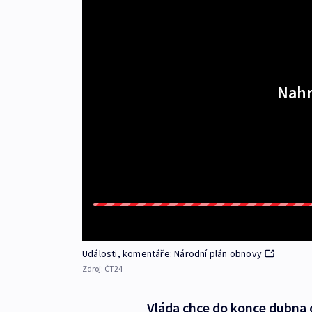
Nahr
Události, komentáře: Národní plán obnovy
Zdroj:
ČT24
Vláda chce do konce dubna 