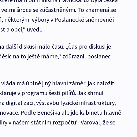
 velmi široce se zúčastněnými. To znamená se
tů, některými výbory v Poslanecké sněmovně i
t a obcí,“ uvedl.
 další diskusi málo času. „Čas pro diskusi je
ěsíc na to ještě máme,“ zdůraznil poslanec
 vláda má úplně jiný hlavní záměr, jak naložit
laruje v programu šesti pilířů. Jak shrnul
a digitalizaci, výstavbu fyzické infrastruktury,
inovace. Podle Benešíka ale jde kabinetu hlavně
íry v našem státním rozpočtu“. Varoval, že se