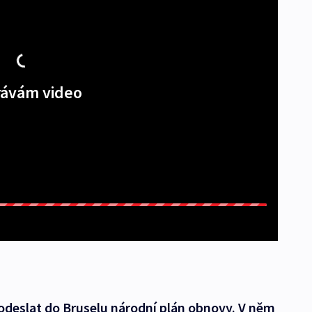
ávám video
odeslat do Bruselu národní plán obnovy. V něm