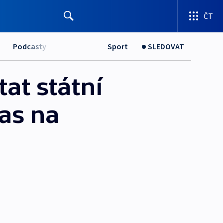
ČT
Podcasty
Sport
SLEDOVAT
at státní
čas na