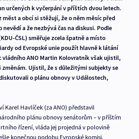
un určených k vyčerpání v příštích dvou letech.
z měst a obcí si stěžují, že o něm měsíc před
 nevědí a že nezbývá čas na diskusi. Podle
(KDU-ČSL) směřuje zcela špatně a místo
ardy od Evropské unie použít hlavně k látání
 vládního ANO Martin Kolovratník však ujistil,
 i změnám. Ujistil, že s důležitými subjekty se
i diskutovali o plánu obnovy v Událostech,
í Karel Havlíček (za ANO) představil
árodního plánu obnovy senátorům – v příštím
rtního řízení, vláda jej projedná v polovině
ešle konečnou podobu Evropské komisi.