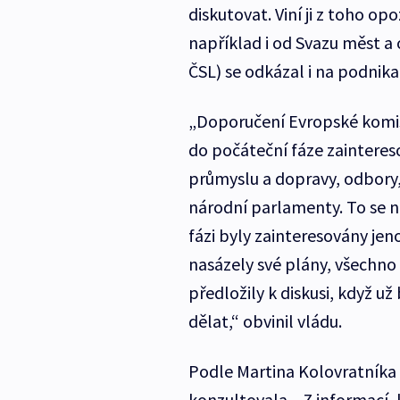
diskutovat. Viní ji z toho op
například i od Svazu měst a
ČSL) se odkázal i na podnika
„Doporučení Evropské komis
do počáteční fáze zainteres
průmyslu a dopravy, odbory,
národní parlamenty. To se ne
fázi byly zainteresovány jen
nasázely své plány, všechno 
předložily k diskusi, když u
dělat,“ obvinil vládu.
Podle Martina Kolovratníka a
konzultovala. „Z informací,