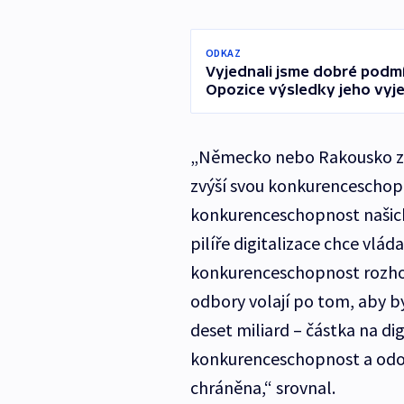
ODKAZ
Vyjednali jsme dobré podm
Opozice výsledky jeho vyje
„Německo nebo Rakousko ze 
zvýší svou konkurenceschop
konkurenceschopnost našich f
pilíře digitalizace chce vlád
konkurenceschopnost rozhod
odbory volají po tom, aby by
deset miliard – částka na dig
konkurenceschopnost a odoln
chráněna,“ srovnal.