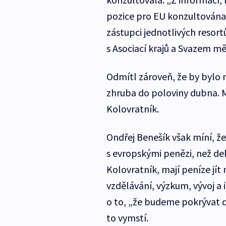
pozice pro EU konzultována
zástupci jednotlivých resor
s Asociací krajů a Svazem měs
Odmítl zároveň, že by bylo na
zhruba do poloviny dubna. M
Kolovratník.
Ondřej Benešík však míní, že
s evropskými penězi, než dek
Kolovratník, mají peníze jít n
vzdělávání, výzkum, vývoj a 
o to, „že budeme pokrývat d
to vymstí.