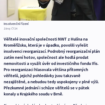
Insolvenční řízení
Zdroj:
ČT24
Věřitelé inovační společnosti NWT z Hulína na
Kroměřížsku, která je v úpadku, povolili vyřešit
insolvenci reorganizací. Podrobný reorganizační plán
zatím není hotov, společnost ale hodlá prodat
nemovitosti a využít úvěr od investičního fondu Ifis.
Pro reorganizaci hlasovala většina přítomných
věřitelů, jejichž pohledávky jsou takzvaně
nezajištěné, a nebudou tedy uspokojeny v plné výši.
Přezkumné jednání i schůze věřitelů se v pátek
konaly u Krajského soudu v Brně.