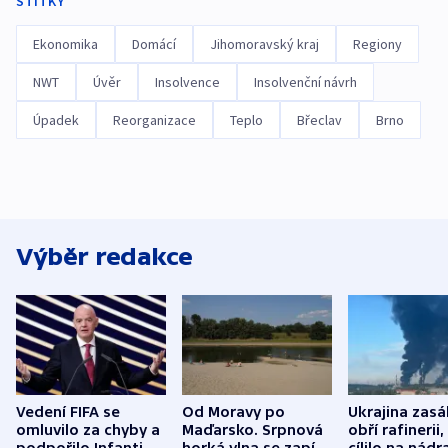
ŠTÍTKY
Ekonomika
Domácí
Jihomoravský kraj
Regiony
NWT
Úvěr
Insolvence
Insolvenční návrh
Úpadek
Reorganizace
Teplo
Břeclav
Brno
Výběr redakce
Vedení FIFA se
Od Moravy po
Ukrajina zasá
omluvilo za chyby a
Maďarsko. Srpnová
obří rafinerii
podpořilo Infantina.
horká vlna se zapíše
cílilo na nádra