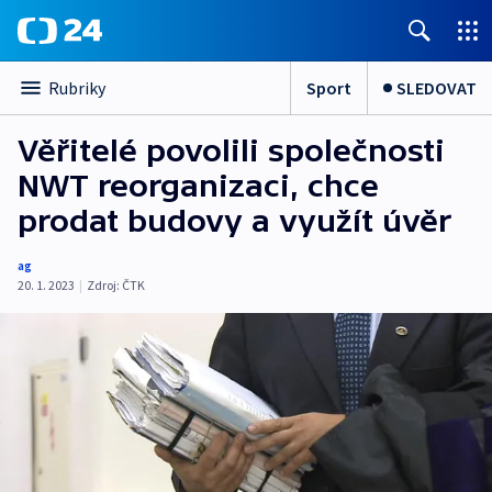
Sport
SLEDOVAT
Rubriky
Věřitelé povolili společnosti
NWT reorganizaci, chce
prodat budovy a využít úvěr
ag
20. 1. 2023
|
Zdroj:
ČTK