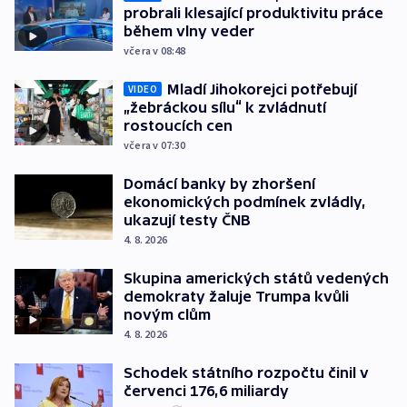
probrali klesající produktivitu práce
během vlny veder
včera v 08:48
Mladí Jihokorejci potřebují
VIDEO
„žebráckou sílu“ k zvládnutí
rostoucích cen
včera v 07:30
Domácí banky by zhoršení
ekonomických podmínek zvládly,
ukazují testy ČNB
4. 8. 2026
Skupina amerických států vedených
demokraty žaluje Trumpa kvůli
novým clům
4. 8. 2026
Schodek státního rozpočtu činil v
červenci 176,6 miliardy