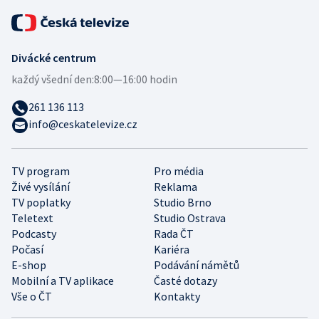
Divácké centrum
každý všední den:
8:00—16:00 hodin
261 136 113
info@ceskatelevize.cz
TV program
Pro média
Živé vysílání
Reklama
TV poplatky
Studio Brno
Teletext
Studio Ostrava
Podcasty
Rada ČT
Počasí
Kariéra
E-shop
Podávání námětů
Mobilní a TV aplikace
Časté dotazy
Vše o ČT
Kontakty