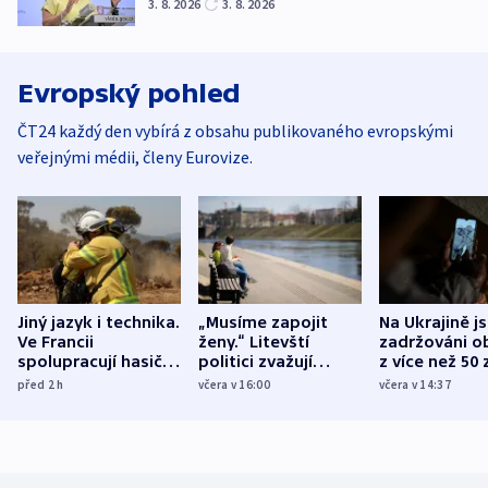
3. 8. 2026
3. 8. 2026
Evropský pohled
ČT24 každý den vybírá z obsahu publikovaného evropskými
veřejnými médii, členy Eurovize.
Jiný jazyk i technika.
„Musíme zapojit
Na Ukrajině j
Ve Francii
ženy.“ Litevští
zadržováni o
spolupracují hasiči z
politici zvažují
z více než 50 
různých zemí
dohodu o
Bojovali na s
před 2
h
včera v 16:00
včera v 14:37
demografii
Ruska