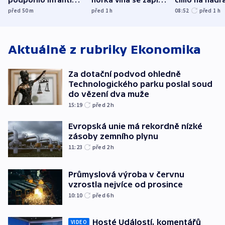
UEFA trvá na
do dějin
autobus
před 50
m
před 1
h
08:52
před 1
h
bojkotu
klimatologie
Aktuálně z rubriky
Ekonomika
Za dotační podvod ohledně
Technologického parku poslal soud
do vězení dva muže
15:19
před 2
h
Evropská unie má rekordně nízké
zásoby zemního plynu
11:23
před 2
h
Průmyslová výroba v červnu
vzrostla nejvíce od prosince
10:10
před 6
h
Hosté Událostí, komentářů
VIDEO