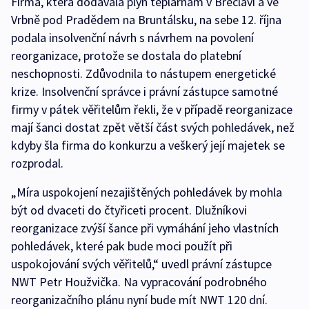
Firma, která dodávala plyn teplárnám v Břeclavi a ve
Vrbně pod Pradědem na Bruntálsku, na sebe 12. října
podala insolvenční návrh s návrhem na povolení
reorganizace, protože se dostala do platební
neschopnosti. Zdůvodnila to nástupem energetické
krize. Insolvenční správce i právní zástupce samotné
firmy v pátek věřitelům řekli, že v případě reorganizace
mají šanci dostat zpět větší část svých pohledávek, než
kdyby šla firma do konkurzu a veškerý její majetek se
rozprodal.
„Míra uspokojení nezajištěných pohledávek by mohla
být od dvaceti do čtyřiceti procent. Dlužníkovi
reorganizace zvýší šance při vymáhání jeho vlastních
pohledávek, které pak bude moci použít při
uspokojování svých věřitelů,“ uvedl právní zástupce
NWT Petr Houžvička. Na vypracování podrobného
reorganizačního plánu nyní bude mít NWT 120 dní.