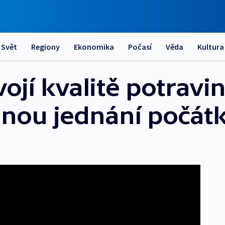
Svět
Regiony
Ekonomika
Počasí
Věda
Kultura
vojí kvalitě potravi
dnou jednání počát