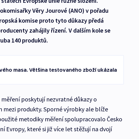
státech Evropské unie různé složení.
urokomisařky Věry Jourové (ANO) v pořadu
ropská komise proto tyto důkazy předá
oducenty zahájily řízení. V dalším kole se
ruba 140 produktů.
ového masa. Většina testovaného zboží ukázala
o měření poskytují nezvratné důkazy o
 mezi produkty. Sporné výrobky ale blíže
 použité metodiky měření spolupracovalo Česko
í Evropy, které si již více let stěžují na dvojí