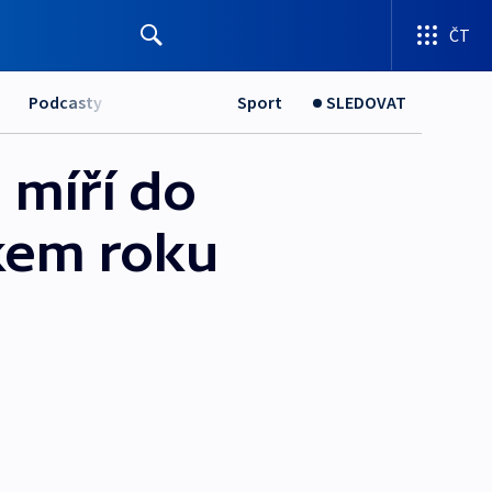
ČT
Podcasty
Sport
SLEDOVAT
n míří do
kem roku