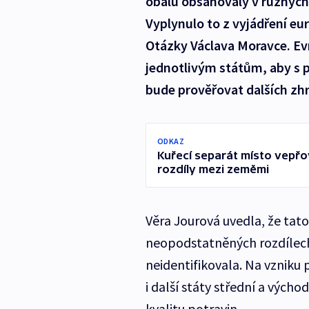
obalu obsahovaly v různých 
Vyplynulo to z vyjádření e
Otázky Václava Moravce. Ev
jednotlivým státům, aby s pr
bude prověřovat dalších zh
ODKAZ
Kuřecí separát místo vepř
rozdíly mezi zeměmi
Věra Jourová uvedla, že tat
neopodstatněných rozdílech
neidentifikovala. Na vzniku
i další státy střední a východn
kvalitu potravin.