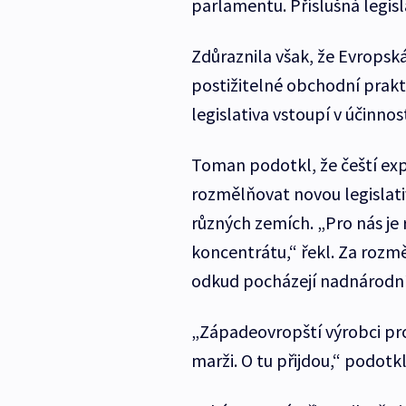
parlamentu. Příslušná legisl
Zdůraznila však, že Evropská
postižitelné obchodní prakt
legislativa vstoupí v účinnos
Toman podotkl, že čeští exp
rozmělňovat novou legislativ
různých zemích. „Pro nás je
koncentrátu,“ řekl. Za rozm
odkud pocházejí nadnárodní
„Západeovropští výrobci proto
marži. O tu přijdou,“ podotk