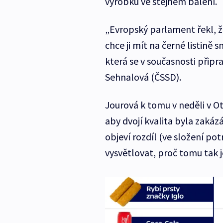
výrobků ve stejném balení.
„Evropský parlament řekl, že
chce ji mít na černé listině
která se v současnosti připr
Sehnalová (ČSSD).
Jourová k tomu v neděli v O
aby dvojí kvalita byla zakáz
objeví rozdíl (ve složení po
vysvětlovat, proč tomu tak 