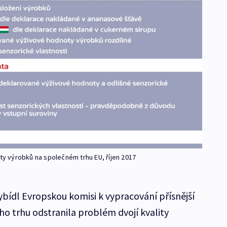
ity výrobků na společném trhu EU, říjen 2017
vybídl Evropskou komisi k vypracování přísnější
ního trhu odstranila problém dvojí kvality