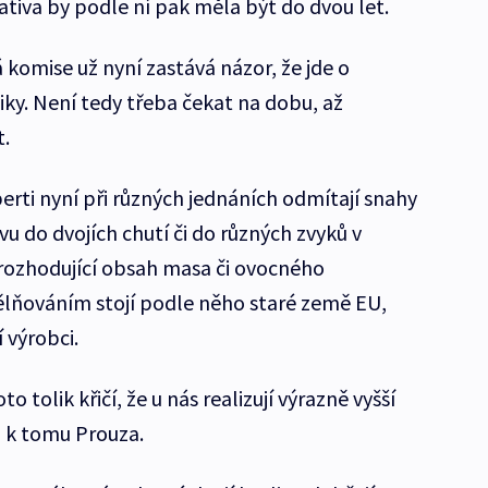
ativa by podle ní pak měla být do dvou let.
 komise už nyní zastává názor, že jde o
iky. Není tedy třeba čekat na dobu, až
t.
erti nyní při různých jednáních odmítají snahy
u do dvojích chutí či do různých zvyků v
 rozhodující obsah masa či ovocného
ělňováním stojí podle něho staré země EU,
 výrobci.
 tolik křičí, že u nás realizují výrazně vyšší
l k tomu Prouza.