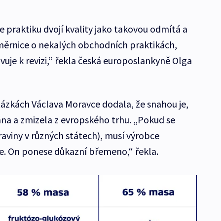
 praktiku dvojí kvality jako takovou odmítá a
 směrnice o nekalých obchodních praktikách,
avuje k revizi,“ řekla česká europoslankyně Olga
tázkách Václava Moravce dodala, že snahou je,
ána a zmizela z evropského trhu. „Pokud se
traviny v různých státech), musí výrobce
je. On ponese důkazní břemeno,“ řekla.