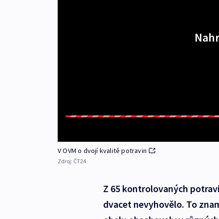
Nahr
V OVM o dvojí kvalitě potravin
Zdroj:
ČT24
Z 65 kontrolovaných potravin
dvacet nevyhovělo. To zna