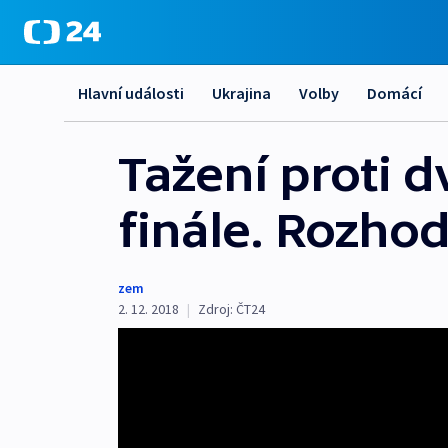
Hlavní události
Ukrajina
Volby
Domácí
Tažení proti d
finále. Rozho
zem
2. 12. 2018
|
Zdroj:
ČT24