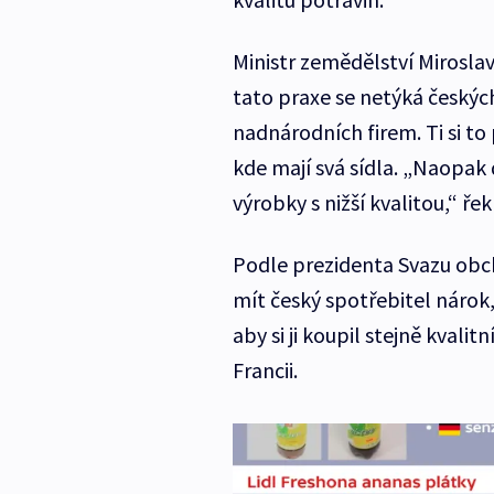
Ministr zemědělství Miroslav
tato praxe se netýká českýc
nadnárodních firem. Ti si t
kde mají svá sídla. „Naopak
výrobky s nižší kvalitou,“ řek
Podle prezidenta Svazu ob
mít český spotřebitel nárok,
aby si ji koupil stejně kvalit
Francii.