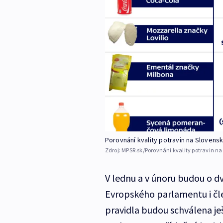
Porovnání kvality potravin na Slovens
Zdroj:
MPSR.sk/Porovnání kvality potravin n
V lednu a v únoru budou o dv
Evropského parlamentu i čle
pravidla budou schválena j