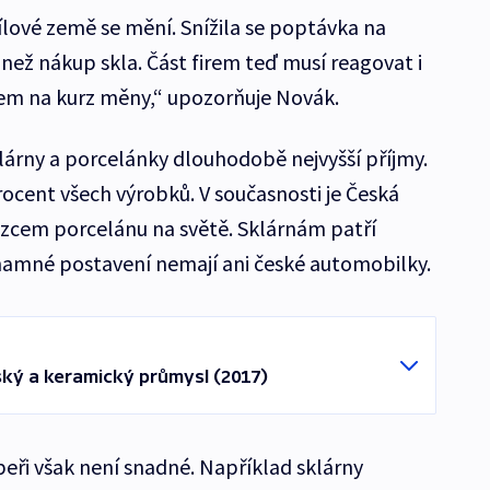
cílové země se mění. Snížila se poptávka na
ci než nákup skla. Část firem teď musí reagovat i
edem na kurz měny,“ upozorňuje Novák.
klárny a porcelánky dlouhodobě nejvyšší příjmy.
rocent všech výrobků. V současnosti je Česká
ozcem porcelánu na světě. Sklárnám patří
namné postavení nemají ani české automobilky.
ský a keramický průmysl (2017)
peři však není snadné. Například sklárny