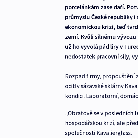
porcelánkám zase daří. Pot
průmyslu České republiky i 
ekonomickou krizi, teď tvrdí
zemí. Kvůli silnému vývozu 
už ho vyvolá pád liry v Ture
nedostatek pracovní síly, vy
Rozpad firmy, propouštění z
ocitly sázavské sklárny Kaval
kondici. Laboratorní, domácí
„Obratově se v posledních le
hospodářskou krizí, ale předč
společnosti Kavalierglass.