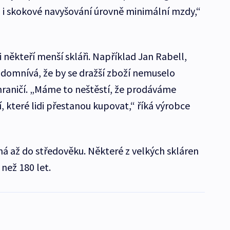
 i skokové navyšování úrovně minimální mzdy,“
 někteří menší skláři. Například Jan Rabell,
e domnívá, že by se dražší zboží nemuselo
hraničí. „Máme to neštěstí, že prodáváme
í, které lidi přestanou kupovat,“ říká výrobce
há až do středověku. Některé z velkých skláren
 než 180 let.