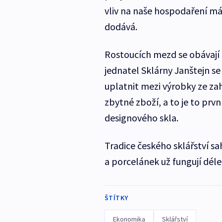
vliv na naše hospodaření má
dodává.
Rostoucích mezd se obávají i
jednatel Sklárny Janštejn s
uplatnit mezi výrobky ze za
zbytné zboží, a to je to prvn
designového skla.
Tradice českého sklářství sa
a porcelánek už fungují déle
ŠTÍTKY
Ekonomika
Sklářství