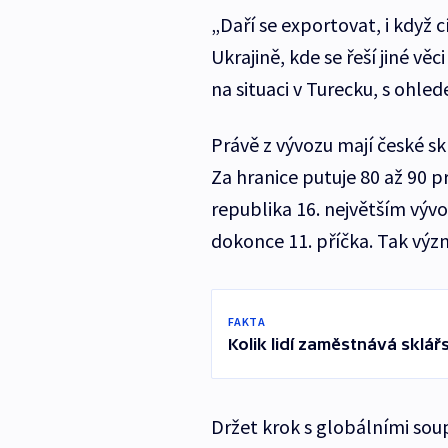
„Daří se exportovat, i když 
Ukrajině, kde se řeší jiné vě
na situaci v Turecku, s ohl
Právě z vývozu mají české s
Za hranice putuje 80 až 90 p
republika 16. největším výv
dokonce 11. příčka. Tak výz
FAKTA
Kolik lidí zaměstnává sklář
Držet krok s globálními sou