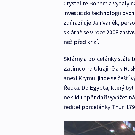
Crystalite Bohemia vydaly na
investic do technologií byc
zdůrazňuje Jan Vaněk, person
sklárně se v roce 2008 zastav
než před krizí.
Sklárny a porcelánky stále b
Zatímco na Ukrajině a v Rus
anexí Krymu, jinde se čeští 
Řecka. Do Egypta, který by
neklidu opět daří vyvážet ná
ředitel porcelánky Thun 179