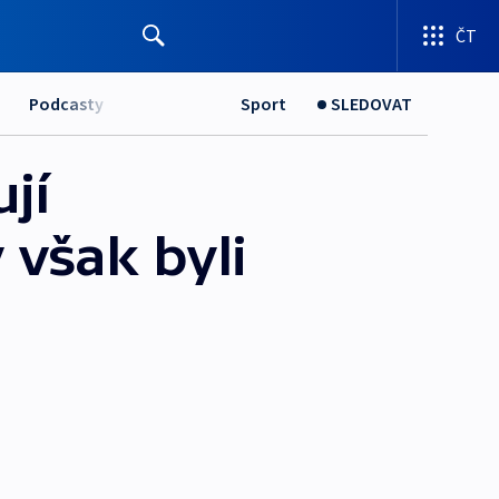
ČT
Podcasty
Sport
SLEDOVAT
jí
 však byli