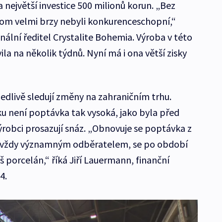
 největší investice 500 milionů korun. „Bez
hom velmi brzy nebyli konkurenceschopní,“
ální ředitel Crystalite Bohemia. Výroba v této
ila na několik týdnů. Nyní má i ona větší zisky
edlivě sledují změny na zahraničním trhu.
ku není poptávka tak vysoká, jako byla před
výrobci prosazují snáz. „Obnovuje se poptávka z
l vždy významným odběratelem, se po období
š porcelán,“ říká Jiří Lauermann, finanční
4.