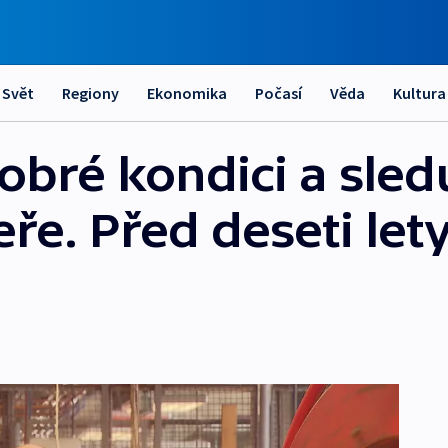
Svět
Regiony
Ekonomika
Počasí
Věda
Kultura
dobré kondici a sledu
ře. Před deseti lety