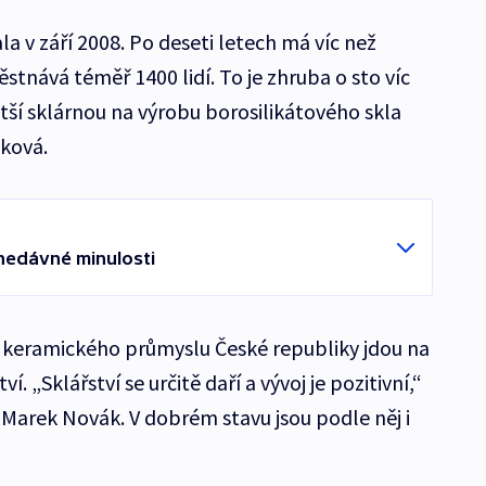
la v září 2008. Po deseti letech má víc než
tnává téměř 1400 lidí. To je zhruba o sto víc
tší sklárnou na výrobu borosilikátového skla
nková.
 nedávné minulosti
a keramického průmyslu České republiky jdou na
. „Sklářství se určitě daří a vývoj je pozitivní,“
 Marek Novák. V dobrém stavu jsou podle něj i