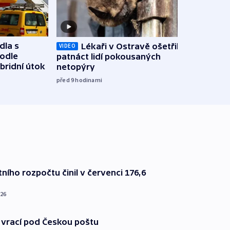
dla s
Lékaři v Ostravě ošetřili už
Koali
VIDEO
podle
patnáct lidí pokousaných
novel
bridní útok
netopýry
zájm
před 9
hodinami
před 9
ního rozpočtu činil v červenci 176,6
026
 vrací pod Českou poštu