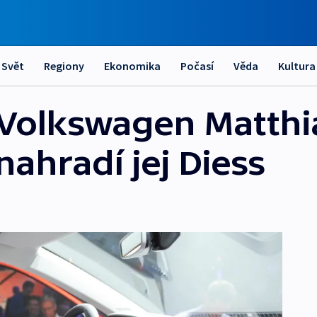
Svět
Regiony
Ekonomika
Počasí
Věda
Kultura
Volkswagen Matthi
nahradí jej Diess