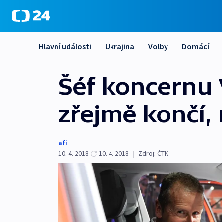
Hlavní události
Ukrajina
Volby
Domácí
Šéf koncernu 
zřejmě končí, 
afi
10. 4. 2018
10. 4. 2018
|
Zdroj:
ČTK