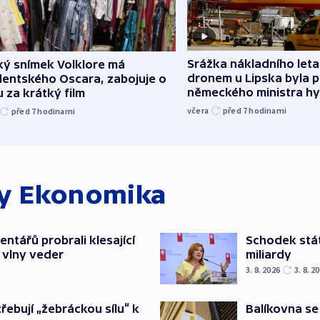
Srážka nákladního leta
ký snímek Volklore má
dronem u Lipska byla 
dentského Oscara, zabojuje o
německého ministra hy
 za krátký film
včera
před 7
hodinami
před 7
hodinami
ky
Ekonomika
ntářů probrali klesající
Schodek stát
 vlny veder
miliardy
3. 8. 2026
3. 8. 2
třebují „žebráckou sílu“ k
Balíkovna se