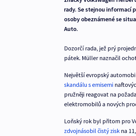
rady. Se stejnou informací 
osoby obeznámené se situac
Auto.
Dozorčí rada, jež prý projedn
pátek. Müller naznačil ocho
Největší evropský automobi
skandálu s emisemi
naftovýc
pružněji reagovat na požadav
elektromobilů a nových pro
Loňský rok byl přitom pro 
zdvojnásobil čistý zisk
na 11,