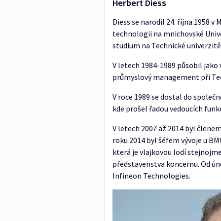
Herbert Diess
Diess se narodil 24. října 1958 
technologii na mnichovské Unive
studium na Technické univerzitě
V letech 1984-1989 působil jako 
průmyslový management při Techn
V roce 1989 se dostal do společ
kde prošel řadou vedoucích funkc
V letech 2007 až 2014 byl člen
roku 2014 byl šéfem vývoje u B
která je vlajkovou lodí stejnojm
představenstva koncernu. Od úno
Infineon Technologies.