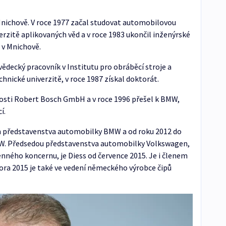
v Mnichově. V roce 1977 začal studovat automobilovou
rzitě aplikovaných věd a v roce 1983 ukončil inženýrské
 v Mnichově.
vědecký pracovník v Institutu pro obráběcí stroje a
ické univerzitě, v roce 1987 získal doktorát.
nosti Robert Bosch GmbH a v roce 1996 přešel k BMW,
í.
em představenstva automobilky BMW a od roku 2012 do
MW. Předsedou představenstva automobilky Volkswagen,
enného koncernu, je Diess od července 2015. Je i členem
ra 2015 je také ve vedení německého výrobce čipů