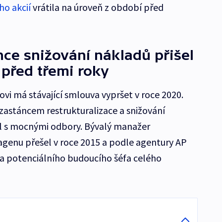
ho akcií
vrátila na úroveň z období před
nce snižování nákladů přišel
před třemi roky
vi má stávající smlouva vypršet v roce 2020.
 zastáncem restrukturalizace a snižování
l s mocnými odbory. Bývalý manažer
enu přešel v roce 2015 a podle agentury AP
a potenciálního budoucího šéfa celého