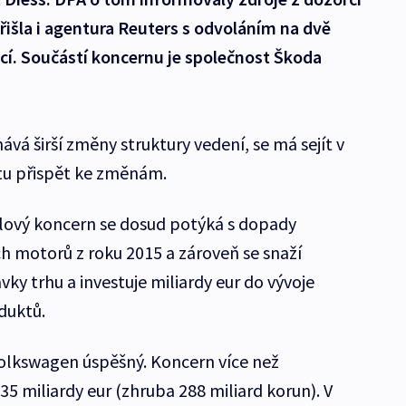
přišla i agentura Reuters s odvoláním na dvě
í. Součástí koncernu je společnost Škoda
ává širší změny struktury vedení, se má sejít v
tu přispět ke změnám.
lový koncern se dosud potýká s dopady
h motorů z roku 2015 a zároveň se snaží
ky trhu a investuje miliardy eur do vývoje
duktů.
Volkswagen úspěšný. Koncern více než
35 miliardy eur (zhruba 288 miliard korun). V