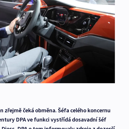
n zřejmě čeká obměna. Šéfa celého koncernu
ntury DPA ve funkci vystřídá dosavadní šéf
Diess. DPA o tom informovaly zdroje z dozorčí