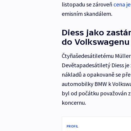
listopadu se zároveň
cena je
emisním skandálem.
Diess jako zastá
do Volkswagenu 
Čtyřiašedesátiletému Müllero
Devětapadesátiletý Diess je
nákladů a opakovaně se pře
automobilky BMW k Volkswag
byl od počátku považován z
koncernu.
PROFIL