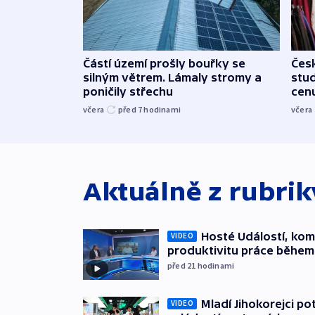
Částí území prošly bouřky se
Čes
silným větrem. Lámaly stromy a
stu
poničily střechu
cenu
včera
před 7
hodinami
včera
Aktuálně z rubri
Hosté Událostí, kome
VIDEO
produktivitu práce během
před 21
hodinami
Mladí Jihokorejci po
VIDEO