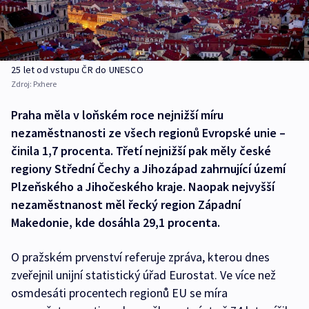
25 let od vstupu ČR do UNESCO
Zdroj:
Pxhere
Praha měla v loňském roce nejnižší míru
nezaměstnanosti ze všech regionů Evropské unie –
činila 1,7 procenta. Třetí nejnižší pak měly české
regiony Střední Čechy a Jihozápad zahrnující území
Plzeňského a Jihočeského kraje. Naopak nejvyšší
nezaměstnanost měl řecký region Západní
Makedonie, kde dosáhla 29,1 procenta.
O pražském prvenství referuje zpráva, kterou dnes
zveřejnil unijní statistický úřad Eurostat. Ve více než
osmdesáti procentech regionů EU se míra