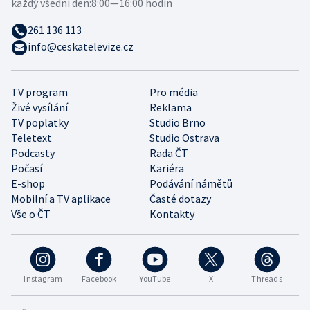
každý všední den:
8:00—16:00 hodin
261 136 113
info@ceskatelevize.cz
TV program
Pro média
Živé vysílání
Reklama
TV poplatky
Studio Brno
Teletext
Studio Ostrava
Podcasty
Rada ČT
Počasí
Kariéra
E-shop
Podávání námětů
Mobilní a TV aplikace
Časté dotazy
Vše o ČT
Kontakty
Instagram
Facebook
YouTube
X
Threads