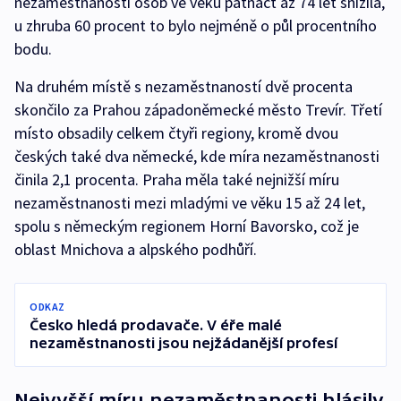
nezaměstnanosti osob ve věku patnáct až 74 let snížila,
u zhruba 60 procent to bylo nejméně o půl procentního
bodu.
Na druhém místě s nezaměstnaností dvě procenta
skončilo za Prahou západoněmecké město Trevír. Třetí
místo obsadily celkem čtyři regiony, kromě dvou
českých také dva německé, kde míra nezaměstnanosti
činila 2,1 procenta. Praha měla také nejnižší míru
nezaměstnanosti mezi mladými ve věku 15 až 24 let,
spolu s německým regionem Horní Bavorsko, což je
oblast Mnichova a alpského podhůří.
ODKAZ
Česko hledá prodavače. V éře malé
nezaměstnanosti jsou nejžádanější profesí
Nejvyšší míru nezaměstnanosti hlásily