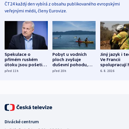
ČT24 každý den vybírá z obsahu publikovaného evropskými
veřejnými médii, členy Eurovize.
Spekulace o
Pobyt u vodních
Jiný jazyk i t
přímém ruském
ploch zvyšuje
Ve Francii
útoku jsou pošetilé,
duševní pohodu,
spolupracují h
míní estonský
ukázala
různých zemí
před 11
h
před 20
h
6. 8. 2026
bezpečnostní
mezinárodní studie
expert
Divácké centrum