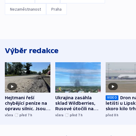
Nezaměstnanost
Praha
Výběr redakce
Hejtmani řeší
Ukrajina zasáhla
Dron n
VIDEO
chybějící peníze na
sklad Wildberries,
letišti u Lips
opravu silnic. Jsou
Rusové útočili na
skoro kilo trh
nenárokové, namítá
trh, hasiče či
indicie ukazuj
včera
před 7
h
včera
před 7
h
před 8
h
ministerstvo
stadion
Rusko