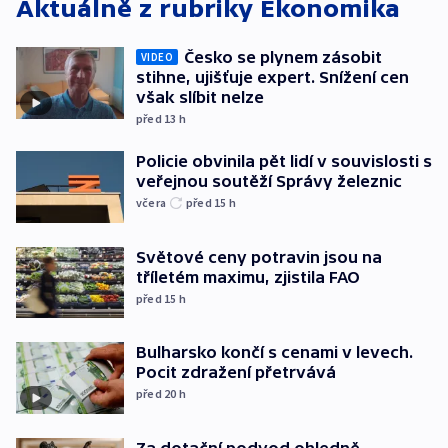
Aktuálně z rubriky
Ekonomika
Česko se plynem zásobit
VIDEO
stihne, ujišťuje expert. Snížení cen
však slíbit nelze
před 13
h
Policie obvinila pět lidí v souvislosti s
veřejnou soutěží Správy železnic
včera
před 15
h
Světové ceny potravin jsou na
tříletém maximu, zjistila FAO
před 15
h
Bulharsko končí s cenami v levech.
Pocit zdražení přetrvává
před 20
h
Za dotační podvod ohledně