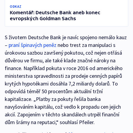
ODKAZ
Komentář: Deutsche Bank aneb konec
evropských Goldman Sachs
S životem Deutsche Bank je navíc spojeno nemálo kauz
–
praní špinavých peněz
nebo trest za manipulaci s
úrokovou sazbou završený pokutou, což nejen otřásá
důvěrou ve firmu, ale také klade značné nároky na
finance. Například pokuta v roce 2016 od amerického
ministerstva spravedlnosti za prodeje cenných papírů
krytých hypotékami dosáhla 7,2 miliardy dolarů. To
odpovídá téměř 50 procentům aktuální tržní
kapitalizace. „Platby za pokuty řešila banka
navyšováním kapitálu, což vedlo k propadu cen jejich
akcií. Zapojením v těchto skandálech utrpěl finanční
dům šrámy na reputaci,“ souhlasí Pfeiler.