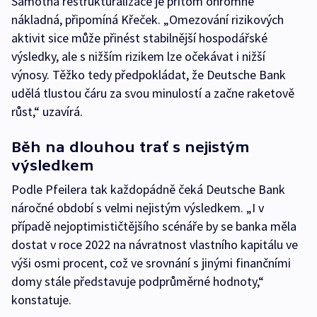
Samotná restrukturalizace je přitom ohromně
nákladná, připomíná Křeček. „Omezování rizikových
aktivit sice může přinést stabilnější hospodářské
výsledky, ale s nižším rizikem lze očekávat i nižší
výnosy. Těžko tedy předpokládat, že Deutsche Bank
udělá tlustou čáru za svou minulostí a začne raketově
růst,“ uzavírá.
Běh na dlouhou trať s nejistým
výsledkem
Podle Pfeilera tak každopádně čeká Deutsche Bank
náročné období s velmi nejistým výsledkem. „I v
případě nejoptimističtějšího scénáře by se banka měla
dostat v roce 2022 na návratnost vlastního kapitálu ve
výši osmi procent, což ve srovnání s jinými finančními
domy stále představuje podprůměrné hodnoty,“
konstatuje.