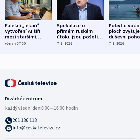
Falešní „lékaři“
Spekulace o
Pobyt u vodn
vytvoření AI šíří
přímém ruském
ploch zvyšuje
mezi staršími
útoku jsou pošetilé,
duševní poho
Poláky nebezpečné
míní estonský
ukázala
včera v 07:00
7. 8. 2026
7. 8. 2026
zdravotní rady
bezpečnostní
mezinárodní 
expert
Divácké centrum
každý všední den:
8:00—16:00 hodin
261 136 113
info@ceskatelevize.cz