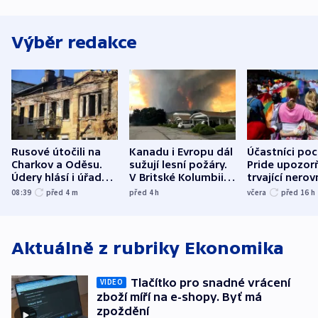
Výběr redakce
Rusové útočili na
Kanadu i Evropu dál
Účastníci po
Charkov a Oděsu.
sužují lesní požáry.
Pride upozorň
Údery hlásí i úřady v
V Britské Kolumbii
trvající nerov
Bělgorodu
evakuovali tisíce lidí
společensko
08:39
před 4
m
před 4
h
včera
před 16
h
atmosféru
Aktuálně z rubriky
Ekonomika
Tlačítko pro snadné vrácení
VIDEO
zboží míří na e-shopy. Byť má
zpoždění