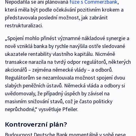
Nepodařila se ani plánovaná
fúze s Commerzbank
,
která měla být podle očekávání pozitivním krokem a
představovala poslední možnost, jak zabránit
restrukturalizaci.
„Spojení mohlo přinést významné nákladové synergie a
nově vzniklá banka by rychle navýšila ostře sledované
ukazatele rentability vlastního kapitálu. Nicméně
transakce narazila na tvrdý odpor regulátorů, některých
akcionářů – zejména německé vlády – a odborů.
Regulátorům se nezamlouvala možnost spojení dvou
slabých peněžních ústavů. Německá vláda a odbory si
uvědomovaly, že případný úspěch by závisel na
masivním snižování stavů, což je často politicky
neprůchodné,“ vysvětluje Pfeiler.
Kontroverzní plán?
Budoucnost Deutsche Bank momentálně v sobě nese