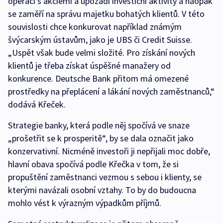
operací s akciemi a upozadí investiční aktivity a naopak
se zaměří na správu majetku bohatých klientů. V této
souvislosti chce konkurovat například známým
švýcarským ústavům, jako je UBS či Credit Suisse.
„Uspět však bude velmi složité. Pro získání nových
klientů je třeba získat úspěšné manažery od
konkurence. Deutsche Bank přitom má omezené
prostředky na přeplácení a lákání nových zaměstnanců,“
dodává Křeček.
Strategie banky, která podle něj spočívá ve snaze
„prošetřit se k prosperitě“, by se dala označit jako
konzervativní. Nicméně investoři ji nepřijali moc dobře,
hlavní obava spočívá podle Křečka v tom, že si
propuštění zaměstnanci vezmou s sebou i klienty, se
kterými navázali osobní vztahy. To by do budoucna
mohlo vést k výrazným výpadkům příjmů.