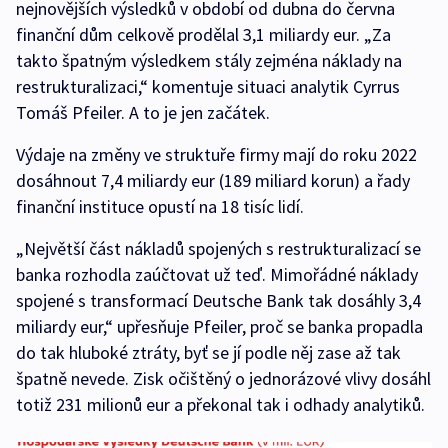
nejnovějších výsledků v období od dubna do června
finanční dům celkově prodělal 3,1 miliardy eur. „Za
takto špatným výsledkem stály zejména náklady na
restrukturalizaci,“ komentuje situaci analytik Cyrrus
Tomáš Pfeiler. A to je jen začátek.
Výdaje na změny ve struktuře firmy mají do roku 2022
dosáhnout 7,4 miliardy eur (189 miliard korun) a řady
finanční instituce opustí na 18 tisíc lidí.
„Největší část nákladů spojených s restrukturalizací se
banka rozhodla zaúčtovat už teď. Mimořádné náklady
spojené s transformací Deutsche Bank tak dosáhly 3,4
miliardy eur,“ upřesňuje Pfeiler, proč se banka propadla
do tak hluboké ztráty, byť se jí podle něj zase až tak
špatně nevede. Zisk očištěný o jednorázové vlivy dosáhl
totiž 231 milionů eur a překonal tak i odhady analytiků.