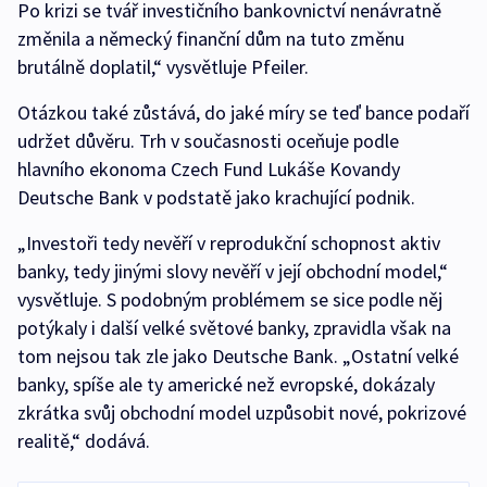
Po krizi se tvář investičního bankovnictví nenávratně
změnila a německý finanční dům na tuto změnu
brutálně doplatil,“ vysvětluje Pfeiler.
Otázkou také zůstává, do jaké míry se teď bance podaří
udržet důvěru. Trh v současnosti oceňuje podle
hlavního ekonoma Czech Fund Lukáše Kovandy
Deutsche Bank v podstatě jako krachující podnik.
„Investoři tedy nevěří v reprodukční schopnost aktiv
banky, tedy jinými slovy nevěří v její obchodní model,“
vysvětluje. S podobným problémem se sice podle něj
potýkaly i další velké světové banky, zpravidla však na
tom nejsou tak zle jako Deutsche Bank. „Ostatní velké
banky, spíše ale ty americké než evropské, dokázaly
zkrátka svůj obchodní model uzpůsobit nové, pokrizové
realitě,“ dodává.