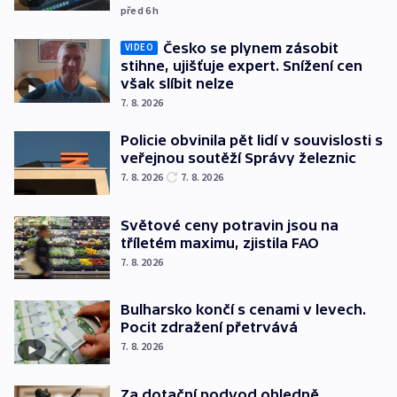
před 6
h
Česko se plynem zásobit
VIDEO
stihne, ujišťuje expert. Snížení cen
však slíbit nelze
7. 8. 2026
Policie obvinila pět lidí v souvislosti s
veřejnou soutěží Správy železnic
7. 8. 2026
7. 8. 2026
Světové ceny potravin jsou na
tříletém maximu, zjistila FAO
7. 8. 2026
Bulharsko končí s cenami v levech.
Pocit zdražení přetrvává
7. 8. 2026
Za dotační podvod ohledně