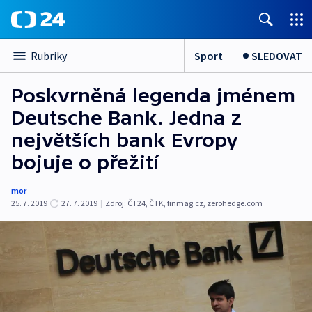
Sport
SLEDOVAT
Rubriky
Poskvrněná legenda jménem
Deutsche Bank. Jedna z
největších bank Evropy
bojuje o přežití
mor
25. 7. 2019
27. 7. 2019
|
Zdroj:
ČT24
,
ČTK
,
finmag.cz
,
zerohedge.com