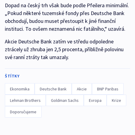
Dopad na český trh však bude podle Pfeilera minimální.
„Pokud některé tuzemské fondy přes Deutsche Bank
obchodují, budou muset přestoupit k jiné finanční
instituci. To ovšem neznamená nic fatálního,“ uzavírá.
Akcie Deutsche Bank zatím ve středu odpoledne
ztrácely už zhruba jen 2,5 procenta, přibližně polovinu
své ranní ztráty tak umazaly.
ŠTÍTKY
Ekonomika
Deutsche Bank
Akcie
BNP Paribas
Lehman Brothers
Goldman Sachs
Evropa
Krize
Doporučujeme