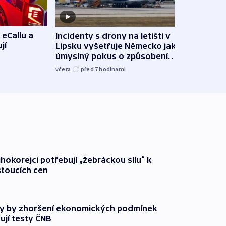
 eCallu a
Incidenty s drony na letišti v
Klima
jí
Lipsku vyšetřuje Německo jako
podn
úmyslný pokus o způsobení
i sví
exploze
včera
před 7
hodinami
včera
ihokorejci potřebují „žebráckou sílu“ k
stoucích cen
y by zhoršení ekonomických podmínek
ují testy ČNB