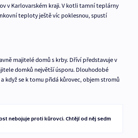
ov v Karlovarském kraji. V kotli tamní teplárny
nkovní teploty ještě víc poklesnou, spustí
lavně majitelé domů s krby. Dříví představuje v
ajitele domků největší úsporu. Dlouhodobé
, a když se k tomu přidá kůrovec, objem stromů
 dost nebojuje proti kůrovci. Chtějí od něj sedm