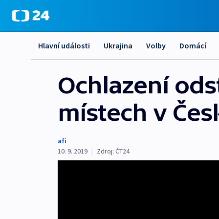
Hlavní události
Ukrajina
Volby
Domácí
Ochlazení ods
místech v Če
afi
10. 9. 2019
|
Zdroj:
ČT24