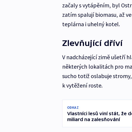
začaly s vytápěním, byl Ostr
zatím spalují biomasu, až ve
teplárna i uhelný kotel.
Zlevňující dříví
V nadcházející zimě ušetří h
některých lokalitách pro m
sucho totiž oslabuje stromy
k vytěžení roste.
ODKAZ
Vlastníci lesů viní stát, že
miliard na zalesňování