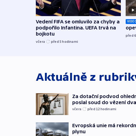
Vedení FIFA se omluvilo za chyby a
VIDE
podpořilo Infantina. UEFA trvá na
opev
bojkotu
před 
včera
před 5
hodinami
Aktuálně z rubri
Za dotační podvod ohled
poslal soud do vězení dv
včera
před 12
hodinami
Evropská unie má rekordn
plynu