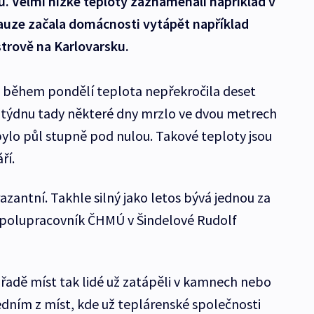
ů. Velmi nízké teploty zaznamenali například v
pauze začala domácnosti vytápět například
trově na Karlovarsku.
vé během pondělí teplota nepřekročila deset
 týdnu tady některé dny mrzlo ve dvou metrech
ylo půl stupně pod nulou. Takové teploty jsou
ří.
zantní. Takhle silný jako letos bývá jednou za
 spolupracovník ČHMÚ v Šindelové Rudolf
a řadě míst tak lidé už zatápěli v kamnech nebo
edním z míst, kde už teplárenské společnosti