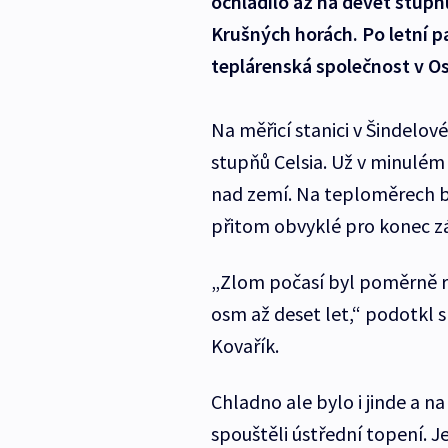
ochladilo až na devět stupň
Krušných horách. Po letní 
teplárenská společnost v Os
Na měřicí stanici v Šindelo
stupňů Celsia. Už v minulém
nad zemí. Na teploměrech b
přitom obvyklé pro konec zá
„Zlom počasí byl poměrně ra
osm až deset let,“ podotkl
Kovařík.
Chladno ale bylo i jinde a n
spouštěli ústřední topení. J