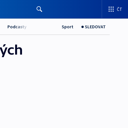
ČT
Podcasty
Sport
SLEDOVAT
rých