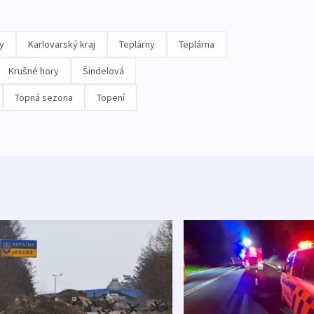
y
Karlovarský kraj
Teplárny
Teplárna
Krušné hory
Šindelová
Topná sezona
Topení