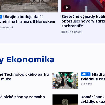
Zbytečné výjezdy kvůli
Ukrajina buduje další
O
obtěžující hovory zdržu
nění na hranici s Běloruskem
záchranáře
6
hodinami
před 7
hodinami
ky
Ekonomika
ně Technologického parku
Mladí J
VIDEO
a muže
zvládnutí ro
5. 8. 2026
ě nízké zásoby zemního
Domácí bank
zvládly, ukaz