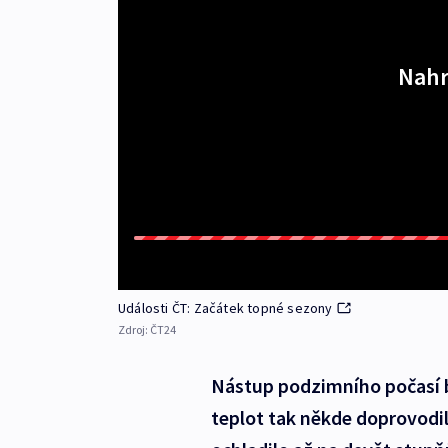
Nahr
Události ČT: Začátek topné sezony
Zdroj:
ČT24
Nástup podzimního počasí by
teplot tak někde doprovodil