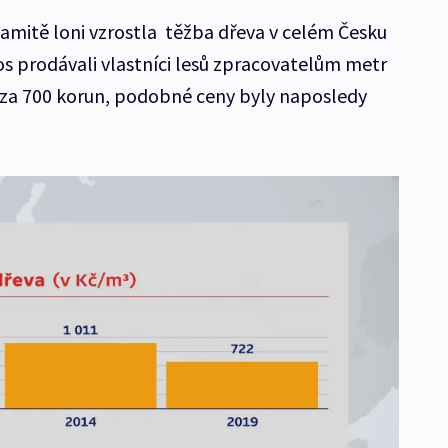
lamitě loni vzrostla těžba dřeva v celém Česku
s prodávali vlastníci lesů zpracovatelům metr
za 700 korun, podobné ceny byly naposledy