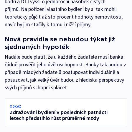
bodů a DTI vyšší o jednoroční násobek čistých
příjmů. Na pořízení vlastního bydlení by si tak mohli
teoreticky půjčit až sto procent hodnoty nemovitosti,
navíc by jim stačily k tomu i nižší příjmy.
Nová pravidla se nebudou týkat již
sjednaných hypoték
Nadále bude platit, že u každého žadatele musí banka
řádně prověřit jeho úvěruschopnost. Banky tak budou v
případě mladých žadatelů postupovat individuálně a
posuzovat, jak velký úvěr budou z hlediska perspektivy
svých příjmů schopni splácet.
ODKAZ
Zdražování bydlení v posledních patnácti
letech předstihlo růst průměrné mzdy