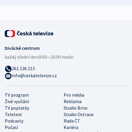
demografii
Ruska
Divácké centrum
každý všední den:
8:00—16:00 hodin
261 136 113
info@ceskatelevize.cz
TV program
Pro média
Živé vysílání
Reklama
TV poplatky
Studio Brno
Teletext
Studio Ostrava
Podcasty
Rada ČT
Počasí
Kariéra