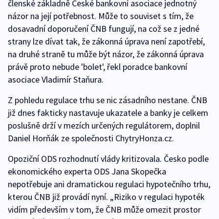
členské základně České bankovní asociace jednotný
názor na její potřebnost. Může to souviset s tím, že
dosavadní doporučení ČNB fungují, na což se z jedné
strany lze dívat tak, že zákonná úprava není zapotřebí,
na druhé straně tu může být názor, že zákonná úprava
právě proto nebude 'bolet', řekl poradce bankovní
asociace Vladimír Staňura.
Z pohledu regulace trhu se nic zásadního nestane. ČNB
již dnes fakticky nastavuje ukazatele a banky je celkem
poslušně drží v mezích určených regulátorem, doplnil
Daniel Horňák ze společnosti ChytryHonza.cz.
Opoziční ODS rozhodnutí vlády kritizovala. Česko podle
ekonomického experta ODS Jana Skopečka
nepotřebuje ani dramatickou regulaci hypotečního trhu,
kterou ČNB již provádí nyní. „Riziko v regulaci hypoték
vidím především v tom, že ČNB může omezit prostor