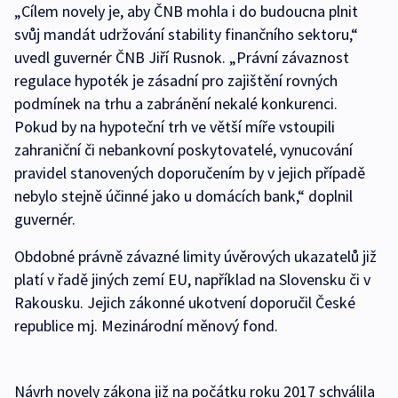
„Cílem novely je, aby ČNB mohla i do budoucna plnit
svůj mandát udržování stability finančního sektoru,“
uvedl guvernér ČNB Jiří Rusnok. „Právní závaznost
regulace hypoték je zásadní pro zajištění rovných
podmínek na trhu a zabránění nekalé konkurenci.
Pokud by na hypoteční trh ve větší míře vstoupili
zahraniční či nebankovní poskytovatelé, vynucování
pravidel stanovených doporučením by v jejich případě
nebylo stejně účinné jako u domácích bank,“ doplnil
guvernér.
Obdobné právně závazné limity úvěrových ukazatelů již
platí v řadě jiných zemí EU, například na Slovensku či v
Rakousku. Jejich zákonné ukotvení doporučil České
republice mj. Mezinárodní měnový fond.
Návrh novely zákona již na počátku roku 2017 schválila