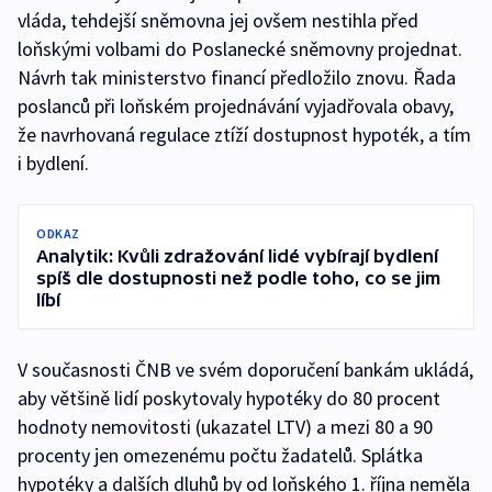
vláda, tehdejší sněmovna jej ovšem nestihla před
loňskými volbami do Poslanecké sněmovny projednat.
Návrh tak ministerstvo financí předložilo znovu. Řada
poslanců při loňském projednávání vyjadřovala obavy,
že navrhovaná regulace ztíží dostupnost hypoték, a tím
i bydlení.
ODKAZ
Analytik: Kvůli zdražování lidé vybírají bydlení
spíš dle dostupnosti než podle toho, co se jim
líbí
V současnosti ČNB ve svém doporučení bankám ukládá,
aby většině lidí poskytovaly hypotéky do 80 procent
hodnoty nemovitosti (ukazatel LTV) a mezi 80 a 90
procenty jen omezenému počtu žadatelů. Splátka
hypotéky a dalších dluhů by od loňského 1. října neměla