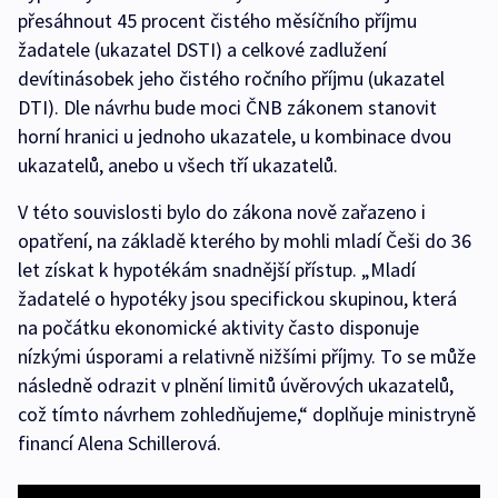
přesáhnout 45 procent čistého měsíčního příjmu
žadatele (ukazatel DSTI) a celkové zadlužení
devítinásobek jeho čistého ročního příjmu (ukazatel
DTI). Dle návrhu bude moci ČNB zákonem stanovit
horní hranici u jednoho ukazatele, u kombinace dvou
ukazatelů, anebo u všech tří ukazatelů.
V této souvislosti bylo do zákona nově zařazeno i
opatření, na základě kterého by mohli mladí Češi do 36
let získat k hypotékám snadnější přístup. „Mladí
žadatelé o hypotéky jsou specifickou skupinou, která
na počátku ekonomické aktivity často disponuje
nízkými úsporami a relativně nižšími příjmy. To se může
následně odrazit v plnění limitů úvěrových ukazatelů,
což tímto návrhem zohledňujeme,“ doplňuje ministryně
financí Alena Schillerová.