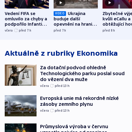
Vedení FIFA se
Ukrajina
Zbytečné výj
VIDEO
omluvilo za chyby a
buduje další
kvůli eCallu a
podpořilo Infantina.
opevnění na hranici
obtěžující ho
UEFA trvá na
s Běloruskem
zdržují záchr
včera
před 7
h
před 7
h
před 8
h
bojkotu
Aktuálně z rubriky
Ekonomika
Za dotační podvod ohledně
Technologického parku poslal soud
do vězení dva muže
včera
před 13
h
Evropská unie má rekordně nízké
zásoby zemního plynu
včera
před 13
h
Průmyslová výroba v červnu