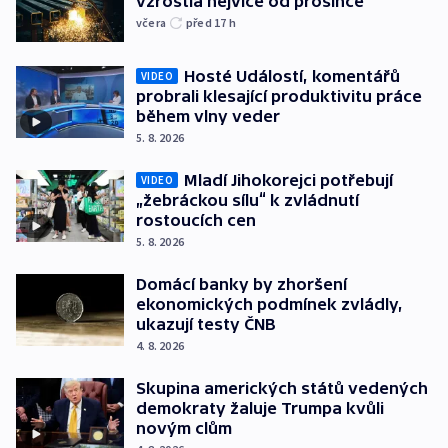
vzrostla nejvíce od prosince
včera
před 17
h
Hosté Událostí, komentářů
VIDEO
probrali klesající produktivitu práce
během vlny veder
5. 8. 2026
Mladí Jihokorejci potřebují
VIDEO
„žebráckou sílu“ k zvládnutí
rostoucích cen
5. 8. 2026
Domácí banky by zhoršení
ekonomických podmínek zvládly,
ukazují testy ČNB
4. 8. 2026
Skupina amerických států vedených
demokraty žaluje Trumpa kvůli
novým clům