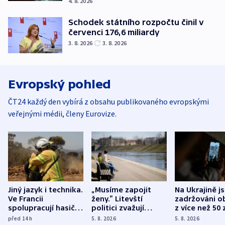
4. 8. 2026
Schodek státního rozpočtu činil v
červenci 176,6 miliardy
3. 8. 2026
3. 8. 2026
Evropský pohled
ČT24 každý den vybírá z obsahu publikovaného evropskými
veřejnými médii, členy Eurovize.
Jiný jazyk i technika.
„Musíme zapojit
Na Ukrajině j
Ve Francii
ženy.“ Litevští
zadržováni o
spolupracují hasiči z
politici zvažují
z více než 50 
různých zemí
dohodu o
Bojovali na s
před 14
h
5. 8. 2026
5. 8. 2026