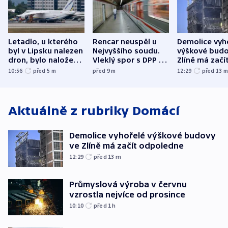
Letadlo, u kterého
Rencar neuspěl u
Demolice vyh
byl v Lipsku nalezen
Nejvyššího soudu.
výškové budo
dron, bylo naložené
Vleklý spor s DPP o
Zlíně má začí
municí, píší média
reklamní plochu
odpoledne
10:56
před 5
m
před 9
m
12:29
před 13
končí
Aktuálně z rubriky
Domácí
Demolice vyhořelé výškové budovy
ve Zlíně má začít odpoledne
12:29
před 13
m
Průmyslová výroba v červnu
vzrostla nejvíce od prosince
10:10
před 1
h