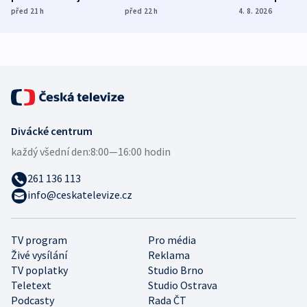
dohodu o
Bojovali na straně
nekalé prakti
před 21
h
před 22
h
4. 8. 2026
demografii
Ruska
Divácké centrum
každý všední den:
8:00—16:00 hodin
261 136 113
info@ceskatelevize.cz
TV program
Pro média
Živé vysílání
Reklama
TV poplatky
Studio Brno
Teletext
Studio Ostrava
Podcasty
Rada ČT