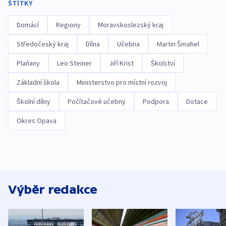
ŠTÍTKY
Domácí
Regiony
Moravskoslezský kraj
Středočeský kraj
Dílna
Učebna
Martin Šmahel
Plaňany
Leo Steiner
Jiří Krist
Školství
Základní škola
Ministerstvo pro místní rozvoj
Školní dílny
Počítačové učebny
Podpora
Dotace
Okres Opava
Výběr redakce