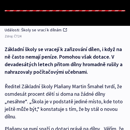
Události: Školy se vrací k dílnám
Zdroj:
ČT24
Základní školy se vracejí k zařizování dílen, i když na
ně často nemají peníze. Pomohou však dotace. V
devadesátých letech přitom dílny hromadně rušily a
nahrazovaly počítačovými učebnami.
Ředitel Základní školy Plaňany Martin Šmahel tvrdí, že
osmdesát procent dětí si doma na žádné dílny
„nesáhne“. „Škola je v podstatě jediné místo, kde toto
ještě může být,“ konstatuje s tím, že by stál o novou
dílnu.
Plaňany se nyní snaží o dotaci právě na dílny. „Věřím, že