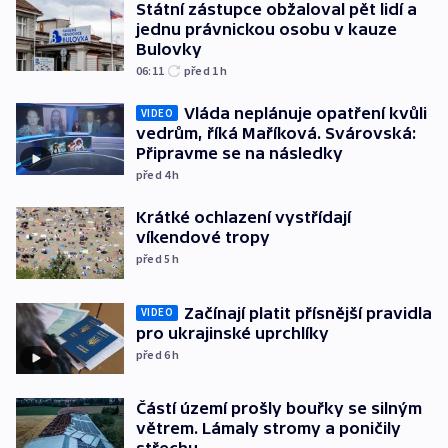
Státní zástupce obžaloval pět lidí a
jednu právnickou osobu v kauze
Bulovky
06:11
před 1
h
Vláda neplánuje opatření kvůli
VIDEO
vedrům, říká Maříková. Svárovská:
Připravme se na následky
před 4
h
Krátké ochlazení vystřídají
víkendové tropy
před 5
h
Začínají platit přísnější pravidla
VIDEO
pro ukrajinské uprchlíky
před 6
h
Částí území prošly bouřky se silným
větrem. Lámaly stromy a poničily