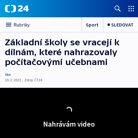
Sport
SLEDOVAT
Rubriky
Základní školy se vracejí k
dílnám, které nahrazovaly
počítačovými učebnami
ško
19. 2. 2023
|
Zdroj:
ČT24
Nahrávám video