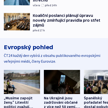
střechu
včera
před 14
h
Koaliční poslanci plánují úpravu
novely zmírňující pravidla pro střet
zájmů
před 17
h
Evropský pohled
ČT24 každý den vybírá z obsahu publikovaného evropskými
veřejnými médii, členy Eurovize.
„Musíme zapojit
Na Ukrajině jsou
Španělský
ženy.“ Litevští
zadržováni občané
pořadatel fes
politici zvažují
z více než 50 zemí.
dostal pokut