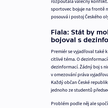
rozpoutala válečný konflikt.
sportovec bojuje na frontě 
posouvá i postoj Českého ol
Fiala: Stát by mo
bojoval s dezin
Premiér se vyjadřoval také 
citlivé téma. O dezinformací
dezinformací. Žádný boj s ni
v omezování práva vyjadřovat
Každý občan České republiky
jednoho ze studentů předsed
Problém podle něj ale spočí