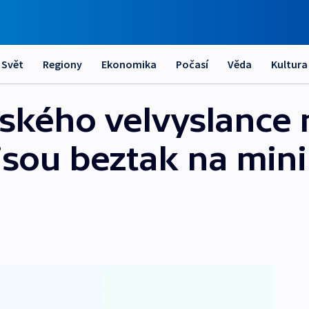
Svět
Regiony
Ekonomika
Počasí
Věda
Kultura
ského velvyslance 
 jsou beztak na min