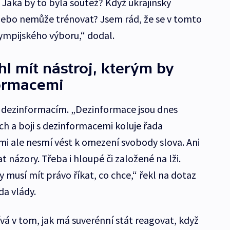
 Jaká by to byla soutěž? Když ukrajinský
nebo nemůže trénovat? Jsem rád, že se v tomto
ympijského výboru,“ dodal.
hl mít nástroj, kterým by
formacemi
k dezinformacím. „Dezinformace jsou dnes
ch a boji s dezinformacemi koluje řada
mi ale nesmí vést k omezení svobody slova. Ani
 názory. Třeba i hloupé či založené na lži.
 musí mít právo říkat, co chce,“ řekl na dotaz
a vlády.
vá v tom, jak má suverénní stát reagovat, když