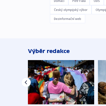
Domácí
Petr Fiala
ODS
Český olympijský výbor
Olympi
Dezinformační web
Výběr redakce