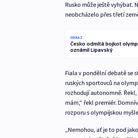
Rusko může ještě vyhýbat. N
neobcházelo přes třetí země,
ODKAZ
Česko odmítá bojkot olympij
oznámil Lipavský
Fiala v pondělní debatě se s
ruských sportovců na olympi
rozhodují autonomně. Řekl, 
mám,“ řekl premiér. Domnívá
rozporu s olympijskou myšl
„Nemohou, ať je to pod jako