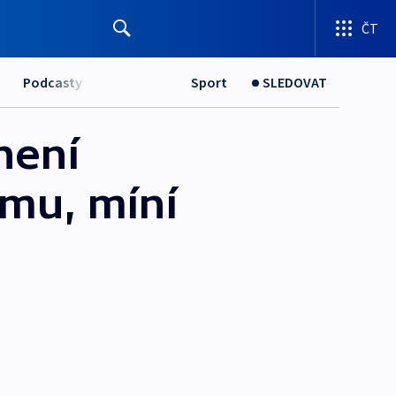
ČT
Podcasty
Sport
SLEDOVAT
není
imu, míní