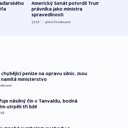
maďarského
Americký Senát potvrdil Trumpova
Ruský
éfa
právníka jako ministra
čtyři 
spravedlnosti
08:20
12:53
před 3
hodinami
 chybějící peníze na opravu silnic. Jsou
namítá ministerstvo
odinami
řuje násilný čin v Tanvaldu, bodná
m utrpěli tři lidé
:58