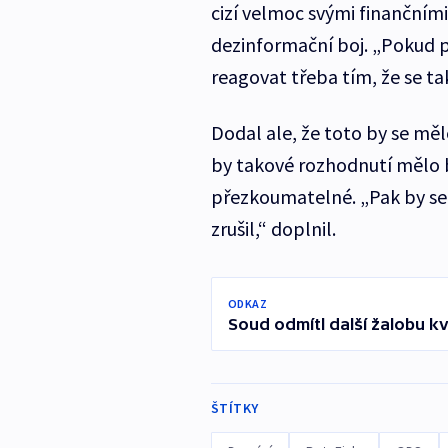
cizí velmoc svými finančním
dezinformační boj. „Pokud p
reagovat třeba tím, že se t
Dodal ale, že toto by se měl
by takové rozhodnutí mělo 
přezkoumatelné. „Pak by se 
zrušil,“ doplnil.
ODKAZ
Soud odmítl další žalobu k
ŠTÍTKY