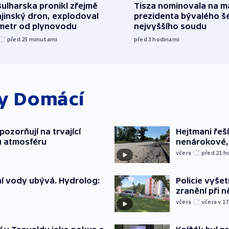
ulharska pronikl zřejmě
Tisza nominovala na 
jinský dron, explodoval
prezidenta bývalého š
ometr od plynovodu
nejvyššího soudu
před 25
minutami
před 3
hodinami
ky
Domácí
ozorňují na trvající
Hejtmani řeší
u atmosféru
nenárokové, 
včera
před 21
h
í vody ubývá. Hydrolog:
Policie vyšet
y
zranění při ně
včera
včera v 17