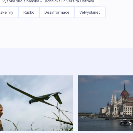
Vysoká škola báňská – Technická univerzita Ostrava
jské hry
Rusko
Dezinformace
Velvyslanec