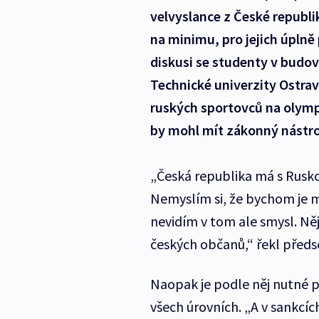
velvyslance z České republi
na minimu, pro jejich úplně 
diskusi se studenty v budo
Technické univerzity Ostrav
ruských sportovců na olympi
by mohl mít zákonný nástro
„Česká republika má s Rusko
Nemyslím si, že bychom je m
nevidím v tom ale smysl. Ně
českých občanů,“ řekl předs
Naopak je podle něj nutné p
všech úrovních. „A v sankcíc