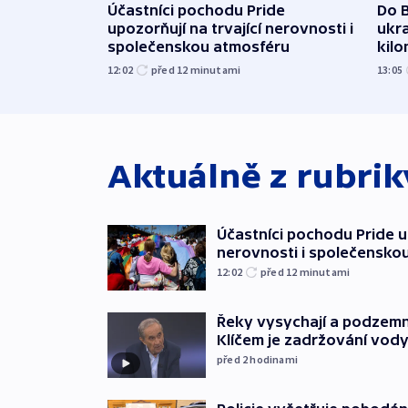
Účastníci pochodu Pride
Do B
upozorňují na trvající nerovnosti i
ukra
společenskou atmosféru
kil
12:02
před 12
minutami
13:05
Aktuálně z rubri
Účastníci pochodu Pride up
nerovnosti i společensko
12:02
před 12
minutami
Řeky vysychají a podzemn
Klíčem je zadržování vod
před 2
hodinami