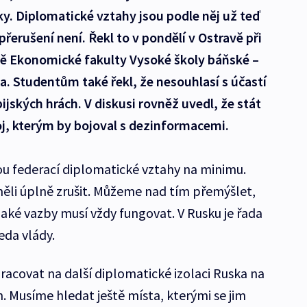
ky. Diplomatické vztahy jsou podle něj už teď
přerušení není. Řekl to v pondělí v Ostravě při
vě Ekonomické fakulty Vysoké školy báňské –
a. Studentům také řekl, že nesouhlasí s účastí
jských hrách. V diskusi rovněž uvedl, že stát
j, kterým by bojoval s dezinformacemi.
u federací diplomatické vztahy na minimu.
ěli úplně zrušit. Můžeme nad tím přemýšlet,
jaké vazby musí vždy fungovat. V Rusku je řada
eda vlády.
racovat na další diplomatické izolaci Ruska na
h. Musíme hledat ještě místa, kterými se jim