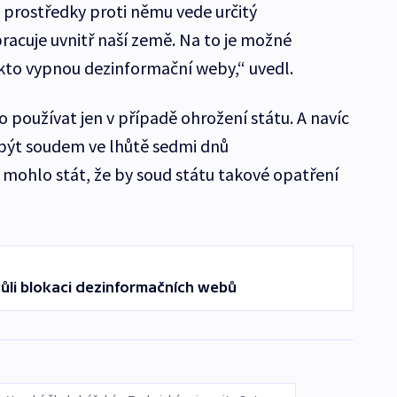
i prostředky proti němu vede určitý
racuje uvnitř naší země. Na to je možné
akto vypnou dezinformační weby,“ uvedl.
o používat jen v případě ohrožení státu. A navíc
být soudem ve lhůtě sedmi dnů
mohlo stát, že by soud státu takové opatření
vůli blokaci dezinformačních webů