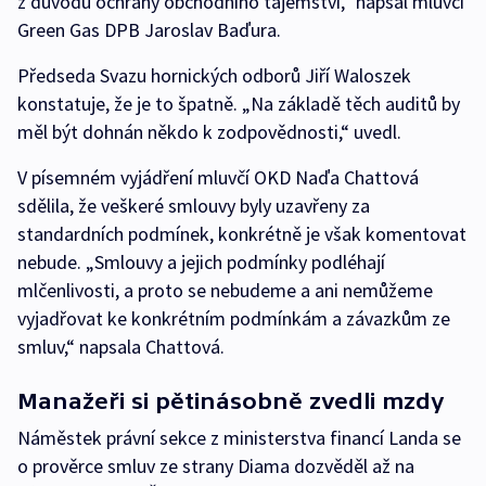
z důvodu ochrany obchodního tajemství,“ napsal mluvčí
Green Gas DPB Jaroslav Baďura.
Předseda Svazu hornických odborů Jiří Waloszek
konstatuje, že je to špatně. „Na základě těch auditů by
měl být dohnán někdo k zodpovědnosti,“ uvedl.
V písemném vyjádření mluvčí OKD Naďa Chattová
sdělila, že veškeré smlouvy byly uzavřeny za
standardních podmínek, konkrétně je však komentovat
nebude. „Smlouvy a jejich podmínky podléhají
mlčenlivosti, a proto se nebudeme a ani nemůžeme
vyjadřovat ke konkrétním podmínkám a závazkům ze
smluv,“ napsala Chattová.
Manažeři si pětinásobně zvedli mzdy
Náměstek právní sekce z ministerstva financí Landa se
o prověrce smluv ze strany Diama dozvěděl až na