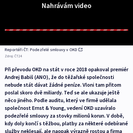
Nahrávám video
Reportéři ČT: Podezřelé smlouvy v OKD
Zdroj:
ČT24
Při převodu OKD na stát v roce 2018 opakoval premiér
Andrej Babiš (ANO), že do těžařské společnosti
nebude stát dávat žádné peníze. Vloni tam přitom
poslal skoro dvě miliardy. Teď se ale ukazuje ještě
něco jiného. Podle auditu, který ve firmě udělala
společnost Ernst & Young, vedení OKD uzavíralo
podezřelé smlouvy za stovky milionů korun. V době,
kdy doly končí s těžbou, platby za některé odebírané
služby neklesají, ale naopak výrazně rostou a firma