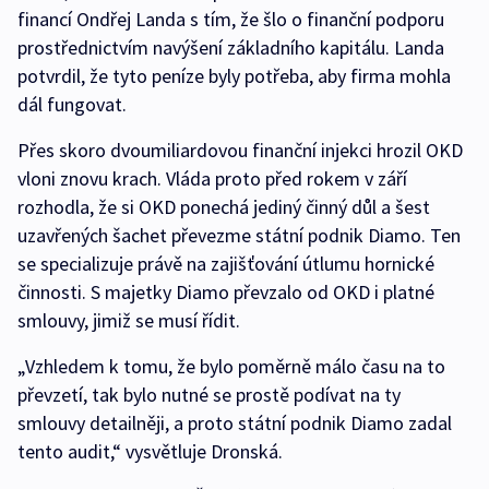
financí Ondřej Landa s tím, že šlo o finanční podporu
prostřednictvím navýšení základního kapitálu. Landa
potvrdil, že tyto peníze byly potřeba, aby firma mohla
dál fungovat.
Přes skoro dvoumiliardovou finanční injekci hrozil OKD
vloni znovu krach. Vláda proto před rokem v září
rozhodla, že si OKD ponechá jediný činný důl a šest
uzavřených šachet převezme státní podnik Diamo. Ten
se specializuje právě na zajišťování útlumu hornické
činnosti. S majetky Diamo převzalo od OKD i platné
smlouvy, jimiž se musí řídit.
„Vzhledem k tomu, že bylo poměrně málo času na to
převzetí, tak bylo nutné se prostě podívat na ty
smlouvy detailněji, a proto státní podnik Diamo zadal
tento audit,“ vysvětluje Dronská.