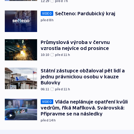
12:29
před 7
h
Sečteno: Pardubický kraj
VIDEO
před 8
h
Průmyslová výroba v červnu
vzrostla nejvíce od prosince
10:10
před 11
h
Státní zástupce obžaloval pět lidí a
jednu právnickou osobu v kauze
Bulovky
06:11
před 11
h
Vláda neplánuje opatření kvůli
VIDEO
vedrům, říká Maříková. Svárovská:
Připravme se na následky
před 14
h