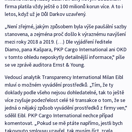
firma platila vždy ještě o 100 milionů korun více. A to i
letos, když už je Důl Darkov uzavřený.
„Není zřejmé, jakým způsobem byla výše paušální sazby
stanovena, a zejména proč došlo k výraznému navýšení
mezi roky 2018 a 2019. (…) Dle vyjádření ředitele
Diamo, pana Kašpara, PKP Cargo International ani OKD
v tomto ohledu neposkytly detailnější informace,“ píše
se ve zprávě auditora Ernst & Young.
Vedoucí analytik Transparency International Milan Eibl
mluví o možném vyvádění prostředků. „Tím, že ty
doklady podle všeho nejsou dohledatelné, tak to ještě
více zvyšuje podezřelost celé té transakce o tom, že se
jedná o nějaký způsob vyvádění prostředků z firmy ven,“
sdělil Eibl. PKP Cargo International nechce případ
komentovat. „Pokud se mě ptáte napřímo, jestli bych
takovouto smlouvu uzavřel, tak musím říct, zcela