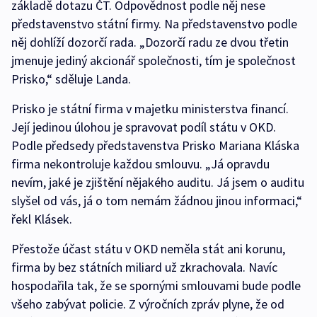
základě dotazu ČT. Odpovědnost podle něj nese
představenstvo státní firmy. Na představenstvo podle
něj dohlíží dozorčí rada. „Dozorčí radu ze dvou třetin
jmenuje jediný akcionář společnosti, tím je společnost
Prisko,“ sděluje Landa.
Prisko je státní firma v majetku ministerstva financí.
Její jedinou úlohou je spravovat podíl státu v OKD.
Podle předsedy představenstva Prisko Mariana Kláska
firma nekontroluje každou smlouvu. „Já opravdu
nevím, jaké je zjištění nějakého auditu. Já jsem o auditu
slyšel od vás, já o tom nemám žádnou jinou informaci,“
řekl Klásek.
Přestože účast státu v OKD neměla stát ani korunu,
firma by bez státních miliard už zkrachovala. Navíc
hospodařila tak, že se spornými smlouvami bude podle
všeho zabývat policie. Z výročních zpráv plyne, že od