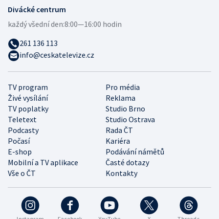
Divácké centrum
každý všední den:
8:00—16:00 hodin
261 136 113
info@ceskatelevize.cz
TV program
Pro média
Živé vysílání
Reklama
TV poplatky
Studio Brno
Teletext
Studio Ostrava
Podcasty
Rada ČT
Počasí
Kariéra
E-shop
Podávání námětů
Mobilní a TV aplikace
Časté dotazy
Vše o ČT
Kontakty
Instagram
Facebook
YouTube
X
Threads