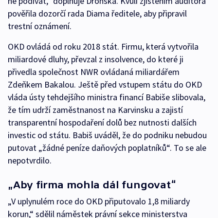
ně podívat,“ doplňuje Dronská. Kvůli zjištěním auditora
pověřila dozorčí rada Diama ředitele, aby připravil
trestní oznámení.
OKD ovládá od roku 2018 stát. Firmu, která vytvořila
miliardové dluhy, převzal z insolvence, do které ji
přivedla společnost NWR ovládaná miliardářem
Zdeňkem Bakalou. Ještě před vstupem státu do OKD
vláda ústy tehdejšího ministra financí Babiše slibovala,
že tím udrží zaměstnanost na Karvinsku a zajistí
transparentní hospodaření dolů bez nutnosti dalších
investic od státu. Babiš uváděl, že do podniku nebudou
putovat „žádné peníze daňových poplatníků“. To se ale
nepotvrdilo.
„Aby firma mohla dál fungovat“
„V uplynulém roce do OKD připutovalo 1,8 miliardy
korun,“ sdělil náměstek právní sekce ministerstva