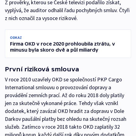
Z prověrky, kterou se České televizi podařilo získat,
vyplývá, že auditor odhalil řadu pochybných smluv. Čtyři
z nich označil za vysoce rizikové.
ODKAZ
Firma OKD v roce 2020 prohloubila ztrátu, v
minusu byla skoro dvě a půl miliardy
První riziková smlouva
V roce 2010 uzavřely OKD se společností PKP Cargo
International smlouvu o provozování dopravy a
provádění zemních prací. Až do roku 2018 doly platily
jen za skutečně vykonané práce. Tehdy však vznikl
dodatek, který zavázal OKD hradit za dopravu v Dole
Darkov paušální platby bez ohledu na skutečný rozsah
služeb. Zatímco v roce 2018 takto OKD zaplatily 32
milionů korun, každý další rok díky novým dodatkům