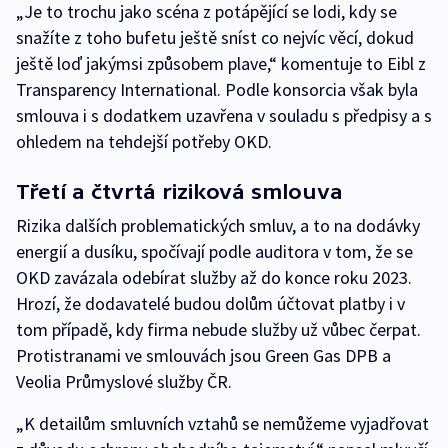
„Je to trochu jako scéna z potápějící se lodi, kdy se
snažíte z toho bufetu ještě sníst co nejvíc věcí, dokud
ještě loď jakýmsi způsobem plave,“ komentuje to Eibl z
Transparency International. Podle konsorcia však byla
smlouva i s dodatkem uzavřena v souladu s předpisy a s
ohledem na tehdejší potřeby OKD.
Třetí a čtvrtá riziková smlouva
Rizika dalších problematických smluv, a to na dodávky
energií a dusíku, spočívají podle auditora v tom, že se
OKD zavázala odebírat služby až do konce roku 2023.
Hrozí, že dodavatelé budou dolům účtovat platby i v
tom případě, kdy firma nebude služby už vůbec čerpat.
Protistranami ve smlouvách jsou Green Gas DPB a
Veolia Průmyslové služby ČR.
„K detailům smluvních vztahů se nemůžeme vyjadřovat