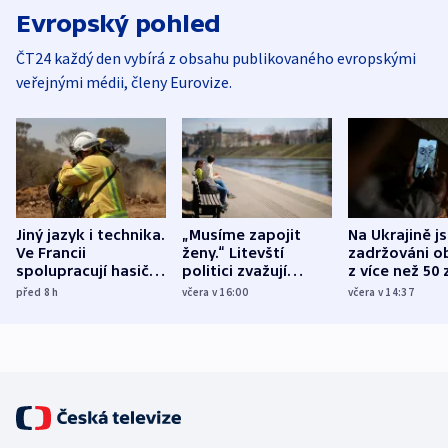
Evropský pohled
ČT24 každý den vybírá z obsahu publikovaného evropskými
veřejnými médii, členy Eurovize.
Jiný jazyk i technika.
„Musíme zapojit
Na Ukrajině j
Ve Francii
ženy.“ Litevští
zadržováni o
spolupracují hasiči z
politici zvažují
z více než 50 
různých zemí
dohodu o
Bojovali na s
před 8
h
včera v 16:00
včera v 14:37
demografii
Ruska