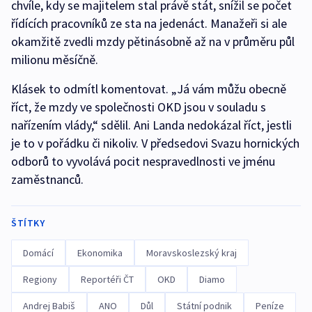
chvíle, kdy se majitelem stal právě stát, snížil se počet
řídících pracovníků ze sta na jedenáct. Manažeři si ale
okamžitě zvedli mzdy pětinásobně až na v průměru půl
milionu měsíčně.
Klásek to odmítl komentovat. „Já vám můžu obecně
říct, že mzdy ve společnosti OKD jsou v souladu s
nařízením vlády,“ sdělil. Ani Landa nedokázal říct, jestli
je to v pořádku či nikoliv. V předsedovi Svazu hornických
odborů to vyvolává pocit nespravedlnosti ve jménu
zaměstnanců.
ŠTÍTKY
Domácí
Ekonomika
Moravskoslezský kraj
Regiony
Reportéři ČT
OKD
Diamo
Andrej Babiš
ANO
Důl
Státní podnik
Peníze