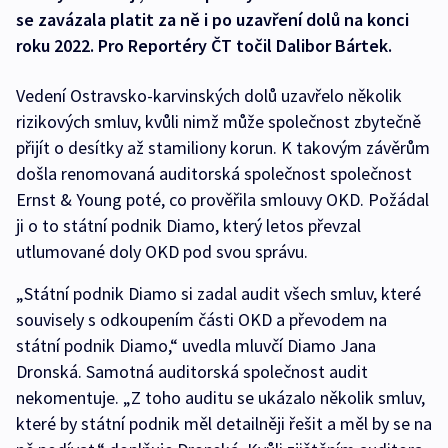
se zavázala platit za ně i po uzavření dolů na konci
roku 2022. Pro Reportéry ČT točil Dalibor Bártek.
Vedení Ostravsko-karvinských dolů uzavřelo několik
rizikových smluv, kvůli nimž může společnost zbytečně
přijít o desítky až stamiliony korun. K takovým závěrům
došla renomovaná auditorská společnost společnost
Ernst & Young poté, co prověřila smlouvy OKD. Požádal
ji o to státní podnik Diamo, který letos převzal
utlumované doly OKD pod svou správu.
„Státní podnik Diamo si zadal audit všech smluv, které
souvisely s odkoupením části OKD a převodem na
státní podnik Diamo,“ uvedla mluvčí Diamo Jana
Dronská. Samotná auditorská společnost audit
nekomentuje. „Z toho auditu se ukázalo několik smluv,
které by státní podnik měl detailněji řešit a měl by se na