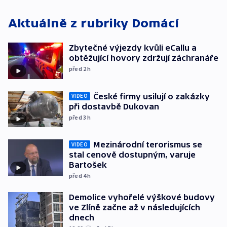
Aktuálně z rubriky
Domácí
Zbytečné výjezdy kvůli eCallu a
obtěžující hovory zdržují záchranáře
před 2
h
České firmy usilují o zakázky
VIDEO
při dostavbě Dukovan
před 3
h
Mezinárodní terorismus se
VIDEO
stal cenově dostupným, varuje
Bartošek
před 4
h
Demolice vyhořelé výškové budovy
ve Zlíně začne až v následujících
dnech