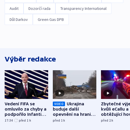
Audit
Dozorčí rada
Transparency International
Důl Darkov
Green Gas DPB
Výběr redakce
Vedení FIFA se
Ukrajina
Zbytečné výj
VIDEO
omluvilo za chyby a
buduje další
kvůli eCallu a
podpořilo Infantina.
opevnění na hranici
obtěžující ho
UEFA trvá na
s Běloruskem
zdržují záchr
17:34
před 1
h
před 1
h
před 2
h
bojkotu