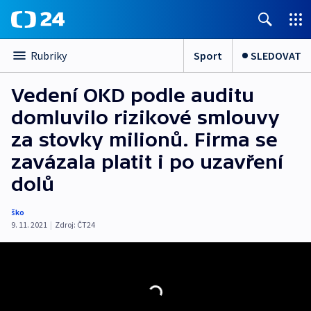
Sport
SLEDOVAT
Rubriky
Vedení OKD podle auditu
domluvilo rizikové smlouvy
za stovky milionů. Firma se
zavázala platit i po uzavření
dolů
ško
9. 11. 2021
|
Zdroj:
ČT24