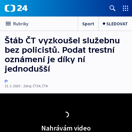
Sport
SLEDOVAT
Rubriky
Štáb ČT vyzkoušel služebnu
bez policistů. Podat trestní
oznámení je díky ní
jednodušší
jh
21. 2. 2020
|
Zdroj:
ČT24
,
ČTK
Nahrávám video