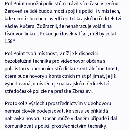
Pol Point umožní policistům trávit více času v terénu.
Zároveň se lidé budou moci spojit s policií i v místech,
kde nemá služebnu, uvedl ředitel krajského ředitelství
Václav Kučera. Zdůraznil, že nenahrazuje volání na
tísňovou linku: „Pokud je člověk v tísni, měl by volat
158.“
Pol Point tvoří místnost, v níž je k dispozici
bezobslužná technika pro videohovor občana s
policistou v operačním středisku. Centrální místnost,
která bude hovory z kontaktních míst přijímat, je již
vybudovaná, umístěna je na krajském ředitelství
středočeské policie na pražské Zbraslavi.
Protokol z výslechu prostřednictvím videohovoru
nemusí člověk podepisovat, ke spisu se přikládá
nahrávka hovoru. Občan může v daném případě i dál
komunikovat s policií prostřednictvím techniky.