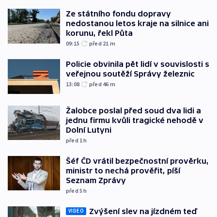
Ze státního fondu dopravy
nedostanou letos kraje na silnice ani
korunu, řekl Půta
09:15
před 21
m
Policie obvinila pět lidí v souvislosti s
veřejnou soutěží Správy železnic
13:08
před 46
m
Žalobce poslal před soud dva lidi a
jednu firmu kvůli tragické nehodě v
Dolní Lutyni
před 1
h
Šéf ČD vrátil bezpečnostní prověrku,
ministr to nechá prověřit, píší
Seznam Zprávy
před 5
h
Zvýšení slev na jízdném teď
VIDEO