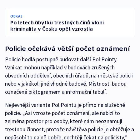
ODKAZ
Po letech úbytku trestných činů vloni
kriminalita v Česku opět vzrostla
Policie očekává větší počet oznámení
Policie hodlá postupně budovat další Pol Pointy.
Vznikat mohou například v budovách zrušených
obvodních oddělení, obecních úřadů, na městské policii
nebo v jakékoli jiné vhodné budově. Místnosti budou
označené piktogramem a informační tabulí.
Nejlevnější varianta Pol Pointu je přímo na služebně
policie. „Asi vzroste počet oznámení, ale nabízí to
zejména prostor pro osoby, které nám neoznamují
trestnou činnost, protože návštěva policie je obtěžuje a
nepůsobí to na ně dobře, nechtějí čekat na policisty,“