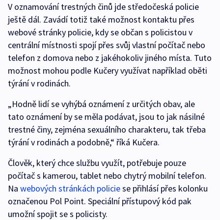
V oznamování trestných činů jde středočeská policie
ještě dál. Zavádí totiž také možnost kontaktu přes
webové stránky policie, kdy se občan s policistou v
centrální místnosti spojí přes svůj vlastní počítač nebo
telefon z domova nebo z jakéhokoliv jiného místa. Tuto
možnost mohou podle Kučery využívat například oběti
týrání v rodinách.
„Hodně lidí se vyhýbá oznámení z určitých obav, ale
tato oznámení by se měla podávat, jsou to jak násilné
trestné činy, zejména sexuálního charakteru, tak třeba
týrání v rodinách a podobně,“ říká Kučera.
Člověk, který chce službu využít, potřebuje pouze
počítač s kamerou, tablet nebo chytrý mobilní telefon.
Na
webových stránkách policie
se přihlásí přes kolonku
označenou Pol Point. Speciální přístupový kód pak
umožní spojit se s policisty.