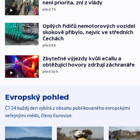
není priorita, zní z vlády
před 7
h
Opilých řidičů nemotorových vozidel
skokově přibylo, nejvíc ve středních
Čechách
před 8
h
Zbytečné výjezdy kvůli eCallu a
obtěžující hovory zdržují záchranáře
před 16
h
Evropský pohled
ČT24 každý den vybírá z obsahu publikovaného evropskými
veřejnými médii, členy Eurovize.