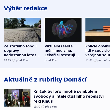
Výběr redakce
Ze státního fondu
Virtuální realita
Policie obvini
dopravy
mění medicínu.
lidí v souvislo
nedostanou letos
Lékaři si otestují
veřejnou sout
kraje na silnice ani
každý řez, říká
Správy železn
09:15
před 21
m
před 43
m
13:08
před 46
korunu, řekl Půta
český expert
Aktuálně z rubriky
Domácí
Knížák byl pro mnohé symbolem
svobody a intelektuálního rebelství,
řekl Klaus
11:30
před 6
m