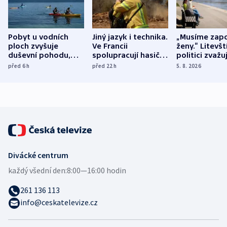
Pobyt u vodních
Jiný jazyk i technika.
„Musíme zapo
ploch zvyšuje
Ve Francii
ženy.“ Litevšt
duševní pohodu,
spolupracují hasiči z
politici zvažuj
ukázala
různých zemí
dohodu o
před 6
h
před 22
h
5. 8. 2026
mezinárodní studie
demografii
Divácké centrum
každý všední den:
8:00—16:00 hodin
261 136 113
info@ceskatelevize.cz