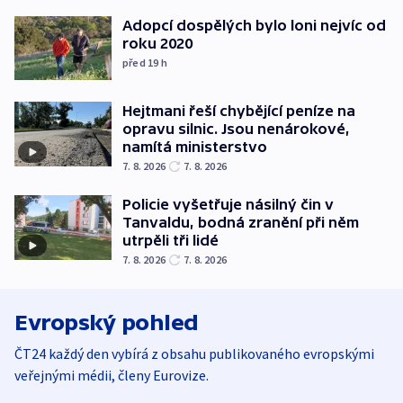
Adopcí dospělých bylo loni nejvíc od
roku 2020
před 19
h
Hejtmani řeší chybějící peníze na
opravu silnic. Jsou nenárokové,
namítá ministerstvo
7. 8. 2026
7. 8. 2026
Policie vyšetřuje násilný čin v
Tanvaldu, bodná zranění při něm
utrpěli tři lidé
7. 8. 2026
7. 8. 2026
Evropský pohled
ČT24 každý den vybírá z obsahu publikovaného evropskými
veřejnými médii, členy Eurovize.