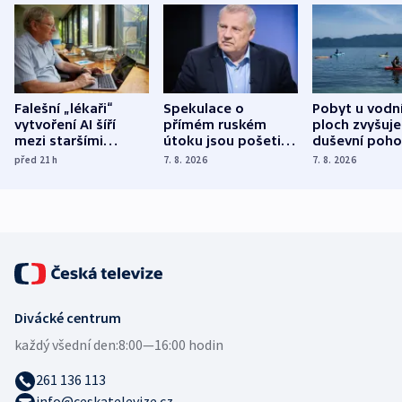
Falešní „lékaři“
Spekulace o
Pobyt u vodn
vytvoření AI šíří
přímém ruském
ploch zvyšuje
mezi staršími
útoku jsou pošetilé,
duševní poho
Poláky nebezpečné
míní estonský
ukázala
před 21
h
7. 8. 2026
7. 8. 2026
zdravotní rady
bezpečnostní
mezinárodní 
expert
Divácké centrum
každý všední den:
8:00—16:00 hodin
261 136 113
info@ceskatelevize.cz