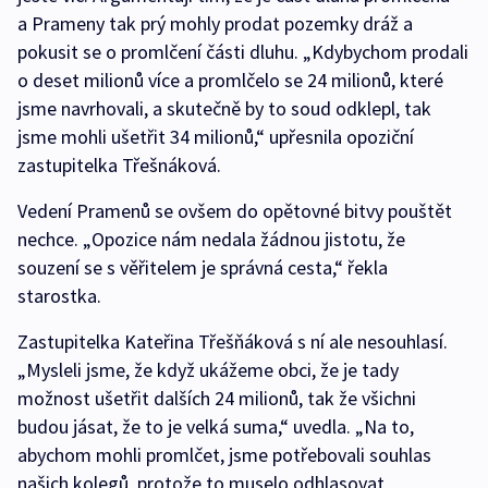
a Prameny tak prý mohly prodat pozemky dráž a
pokusit se o promlčení části dluhu. „Kdybychom prodali
o deset milionů více a promlčelo se 24 milionů, které
jsme navrhovali, a skutečně by to soud odklepl, tak
jsme mohli ušetřit 34 milionů,“ upřesnila opoziční
zastupitelka Třešnáková.
Vedení Pramenů se ovšem do opětovné bitvy pouštět
nechce. „Opozice nám nedala žádnou jistotu, že
souzení se s věřitelem je správná cesta,“ řekla
starostka.
Zastupitelka Kateřina Třešňáková s ní ale nesouhlasí.
„Mysleli jsme, že když ukážeme obci, že je tady
možnost ušetřit dalších 24 milionů, tak že všichni
budou jásat, že to je velká suma,“ uvedla. „Na to,
abychom mohli promlčet, jsme potřebovali souhlas
našich kolegů, protože to muselo odhlasovat