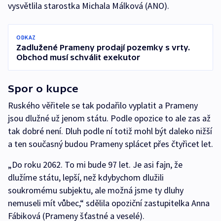
vysvětlila starostka Michala Málková (ANO).
ODKAZ
Zadlužené Prameny prodají pozemky s vrty.
Obchod musí schválit exekutor
Spor o kupce
Ruského věřitele se tak podařilo vyplatit a Prameny
jsou dlužné už jenom státu. Podle opozice to ale zas až
tak dobré není. Dluh podle ní totiž mohl být daleko nižší
a ten současný budou Prameny splácet přes čtyřicet let.
„Do roku 2062. To mi bude 97 let. Je asi fajn, že
dlužíme státu, lepší, než kdybychom dlužili
soukromému subjektu, ale možná jsme ty dluhy
nemuseli mít vůbec,“ sdělila opoziční zastupitelka Anna
Fábiková (Prameny šťastné a veselé).