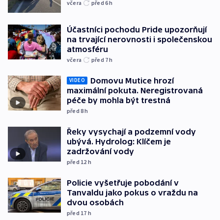
včera
před 6
h
Účastníci pochodu Pride upozorňují
na trvající nerovnosti i společenskou
atmosféru
včera
před 7
h
Domovu Mutice hrozí
VIDEO
maximální pokuta. Neregistrovaná
péče by mohla být trestná
před 8
h
Řeky vysychají a podzemní vody
ubývá. Hydrolog: Klíčem je
zadržování vody
před 12
h
Policie vyšetřuje pobodání v
Tanvaldu jako pokus o vraždu na
dvou osobách
před 17
h