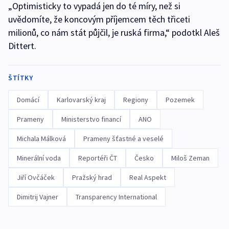
„Optimisticky to vypadá jen do té míry, než si
uvědomíte, že koncovým příjemcem těch třiceti
milionů, co nám stát půjčil, je ruská firma,“ podotkl Aleš
Dittert.
ŠTÍTKY
Domácí
Karlovarský kraj
Regiony
Pozemek
Prameny
Ministerstvo financí
ANO
Michala Málková
Prameny šťastné a veselé
Minerální voda
Reportéři ČT
Česko
Miloš Zeman
Jiří Ovčáček
Pražský hrad
Real Aspekt
Dimitrij Vajner
Transparency International