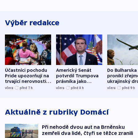
Výběr redakce
Účastníci pochodu
Americký Senát
Do Bulharska
Pride upozorňují na
potvrdil Trumpova
pronikl zřejm
trvající nerovnosti i
právníka jako
ukrajinský dr
společenskou
ministra
explodoval k
včera
před 7
h
včera
před 8
h
včera
před 9
h
atmosféru
spravedlnosti
od plynovod
Aktuálně z rubriky
Domácí
Při nehodě dvou aut na Brněnsku
zemřeli dva lidé, čtyři se těžce zranili