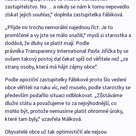
zastupitelstvo. No… a nikdy se nám k tomu nepovedlo
získat jejich souhlas,“ doplnila zastupitelka Fábiková.
„Přijde mi trochu nemorální najednou říct: Je to
promlčené a vy jste se málo snažili,“ myslí si starostka a
dodává, že dluhy se platit mají. Podle
právníka Transparency International Pavla Jiříčka by se
ovšem takový postoj dal čekat spíš od věřitele než „ze
strany osoby, která má hájit zájmy obce“.
Podle opoziční zastupitelky Fábikové proto šlo vedení
obce věřiteli na ruku víc, než muselo, podle starostky se
především podařilo situaci odblokovat. „Zůstáváme
dlužni státu a považujeme to za nejvýhodnější, co
mohlo být, protože nemusíme platit ohromné úroky,
které tam byly,“ uzavřela Málková.
Obyvatelé obce už tak optimističtí ale nejsou.