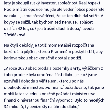
lety je skoupil ruský investor, společnost Real Aspekt.
Podle místní opozice mu jde ale vedení obce podezřele
na ruku. „Jsme přesvědčeni, že se ten dluh dal snížit. A
kdyby se snížil, tak bychom teď nemuseli splácet
dalších 42 let, což je strašně dlouhá doba,“ uvedla
Třešňáková.
Na čtyři dekády je totiž momentálně rozpočítána
bezúročná půjčka, kterou Pramenům poskytl stát, aby
karlovarskou obec konečně dostal z potíží.
„V roce 2020 obec prodala pozemky s vrty, výtěžkem z
toho prodeje byla umořena část dluhu, jelikož jsme
uzavřeli i dohodu s věřitelem, kterou po nás
dlouhodobě ministerstvo financí požadovalo, tak jsme
mohli letos v lednu konečně požádat ministerstvo
financí o návratnou finanční výpomoc. Bylo to necelých
34 milionů, ty peníze šly na úhradu dluhu,“