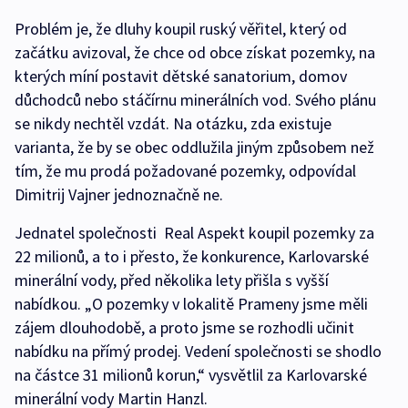
Problém je, že dluhy koupil ruský věřitel, který od
začátku avizoval, že chce od obce získat pozemky, na
kterých míní postavit dětské sanatorium, domov
důchodců nebo stáčírnu minerálních vod. Svého plánu
se nikdy nechtěl vzdát. Na otázku, zda existuje
varianta, že by se obec oddlužila jiným způsobem než
tím, že mu prodá požadované pozemky, odpovídal
Dimitrij Vajner jednoznačně ne.
Jednatel společnosti Real Aspekt koupil pozemky za
22 milionů, a to i přesto, že konkurence, Karlovarské
minerální vody, před několika lety přišla s vyšší
nabídkou. „O pozemky v lokalitě Prameny jsme měli
zájem dlouhodobě, a proto jsme se rozhodli učinit
nabídku na přímý prodej. Vedení společnosti se shodlo
na částce 31 milionů korun,“ vysvětlil za Karlovarské
minerální vody Martin Hanzl.