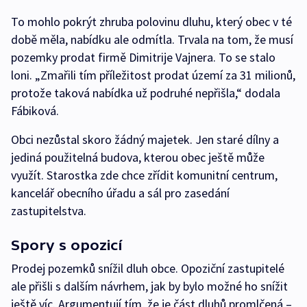
To mohlo pokrýt zhruba polovinu dluhu, který obec v té
době měla, nabídku ale odmítla. Trvala na tom, že musí
pozemky prodat firmě Dimitrije Vajnera. To se stalo
loni. „Zmařili tím příležitost prodat území za 31 milionů,
protože taková nabídka už podruhé nepřišla,“ dodala
Fábiková.
Obci nezůstal skoro žádný majetek. Jen staré dílny a
jediná použitelná budova, kterou obec ještě může
využít. Starostka zde chce zřídit komunitní centrum,
kancelář obecního úřadu a sál pro zasedání
zastupitelstva.
Spory s opozicí
Prodej pozemků snížil dluh obce. Opoziční zastupitelé
ale přišli s dalším návrhem, jak by bylo možné ho snížit
ještě víc. Argumentují tím, že je část dluhů promlčená –⁠