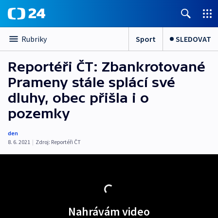
Sport
SLEDOVAT
Rubriky
Reportéři ČT: Zbankrotované
Prameny stále splácí své
dluhy, obec přišla i o
pozemky
den
8. 6. 2021
|
Zdroj:
Reportéři ČT
Nahrávám video