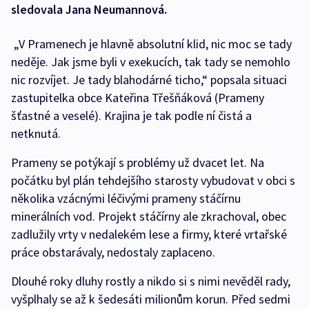
sledovala Jana Neumannová.
„V Pramenech je hlavně absolutní klid, nic moc se tady
neděje. Jak jsme byli v exekucích, tak tady se nemohlo
nic rozvíjet. Je tady blahodárné ticho,“ popsala situaci
zastupitelka obce Kateřina Třešňáková (Prameny
šťastné a veselé). Krajina je tak podle ní čistá a
netknutá.
Prameny se potýkají s problémy už dvacet let. Na
počátku byl plán tehdejšího starosty vybudovat v obci s
několika vzácnými léčivými prameny stáčírnu
minerálních vod. Projekt stáčírny ale zkrachoval, obec
zadlužily vrty v nedalekém lese a firmy, které vrtařské
práce obstarávaly, nedostaly zaplaceno.
Dlouhé roky dluhy rostly a nikdo si s nimi nevěděl rady,
vyšplhaly se až k šedesáti milionům korun. Před sedmi