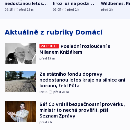
nedostanou letos
hrozí už na podzim,
Wildberies. 
kraje na silnice ani
varují tajné služby
útočili v Cha
09:15
před 28
m
09:05
před 2
h
před 2
h
korunu, řekl Půta
USA
oblasti
Aktuálně z rubriky
Domácí
Poslední rozloučení s
SLEDUJTE
Milanem Knížákem
před 15
m
Ze státního fondu dopravy
nedostanou letos kraje na silnice ani
korunu, řekl Půta
09:15
před 28
m
Šéf ČD vrátil bezpečnostní prověrku,
ministr to nechá prověřit, píší
Seznam Zprávy
před 2
h