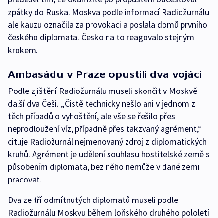
zpátky do Ruska. Moskva podle informací Radiožurnálu
ale kauzu označila za provokaci a poslala domů prvního
českého diplomata. Česko na to reagovalo stejným
krokem.
Ambasádu v Praze opustili dva vojáci
Podle zjištění Radiožurnálu museli skončit v Moskvě i
další dva Češi. „Čistě technicky nešlo ani v jednom z
těch případů o vyhoštění, ale vše se řešilo přes
neprodloužení víz, případně přes takzvaný agrément,“
cituje Radiožurnál nejmenovaný zdroj z diplomatických
kruhů. Agrément je udělení souhlasu hostitelské země s
působením diplomata, bez něho nemůže v dané zemi
pracovat.
Dva ze tří odmítnutých diplomatů museli podle
Radiožurnálu Moskvu během loňského druhého pololetí