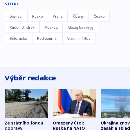
ŠTÍTKY
Domácí
Rusko
Praha
Říčany
Česko
Rudolf Jindrák
Moskva
Alexej Navalnyj
Bělorusko
Radiožurnál
Vladimir Titov
Výběr redakce
Ze státního fondu
Omezený útok
Ukrajina zno
dopravy
Ruska na NATO
zasáhla skla