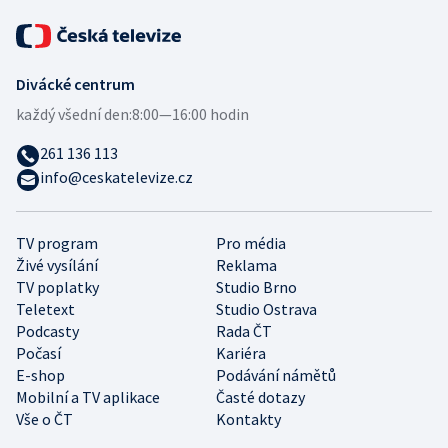
Divácké centrum
každý všední den:
8:00—16:00 hodin
261 136 113
info@ceskatelevize.cz
TV program
Pro média
Živé vysílání
Reklama
TV poplatky
Studio Brno
Teletext
Studio Ostrava
Podcasty
Rada ČT
Počasí
Kariéra
E-shop
Podávání námětů
Mobilní a TV aplikace
Časté dotazy
Vše o ČT
Kontakty