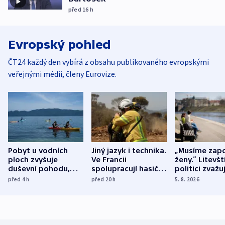
před 16
h
Evropský pohled
ČT24 každý den vybírá z obsahu publikovaného evropskými
veřejnými médii, členy Eurovize.
Pobyt u vodních
Jiný jazyk i technika.
„Musíme zapo
ploch zvyšuje
Ve Francii
ženy.“ Litevšt
duševní pohodu,
spolupracují hasiči z
politici zvažuj
ukázala
různých zemí
dohodu o
před 4
h
před 20
h
5. 8. 2026
mezinárodní studie
demografii