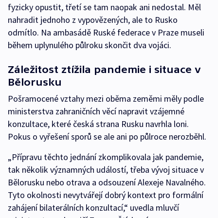
fyzicky opustit, třetí se tam naopak ani nedostal. Měl
nahradit jednoho z vypovězených, ale to Rusko
odmítlo. Na ambasádě Ruské federace v Praze museli
během uplynulého půlroku skončit dva vojáci.
Záležitost ztížila pandemie i situace v
Bělorusku
Pošramocené vztahy mezi oběma zeměmi měly podle
ministerstva zahraničních věcí napravit vzájemné
konzultace, které česká strana Rusku navrhla loni.
Pokus o vyřešení sporů se ale ani po půlroce nerozběhl.
„Přípravu těchto jednání zkomplikovala jak pandemie,
tak několik významných událostí, třeba vývoj situace v
Bělorusku nebo otrava a odsouzení Alexeje Navalného.
Tyto okolnosti nevytvářejí dobrý kontext pro formální
zahájení bilaterálních konzultací,“ uvedla mluvčí