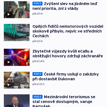
Zvýšení slev na jízdném teď
VIDEO
není priorita, zní z vlády
před 5
h
Opilých řidičů nemotorových vozidel
skokově přibylo, nejvíc ve středních
Čechách
před 5
h
Zbytečné výjezdy kvůli eCallu a
obtěžující hovory zdržují záchranáře
před 14
h
České firmy usilují o zakázky
VIDEO
při dostavbě Dukovan
před 15
h
Mezinárodní terorismus se
VIDEO
stal cenově dostupným, varuje
Bartošek