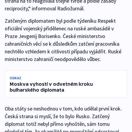
strana na to reagovala stejně tvrdě a podle zásady
reciprocity,“ informoval Radiožurnál.
Zatčeným diplomatem byl podle týdeníku Respekt
oficiální vojenský přidělenec na ruské ambasádě v
Praze Jevgenij Borisenko. České ministerstvo
zahraničních věcí se k důsledkům zatčení pracovníka
nechtělo vzhledem k citlivosti případu vyjádřit. Ruské
ministerstvo zahraničí neodpovědělo vůbec.
ODKAZ
Moskva vyhostí v odvetném kroku
bulharského diplomata
Oba státy se neshodnou v tom, kdo udělal první krok.
Česká strana si myslí, že to bylo Rusko. Zatčený
diplomat totiž nebyl přímo vyhoštěn, sám tomu
předešel tím, že okamžitě po propuštění odcestoval