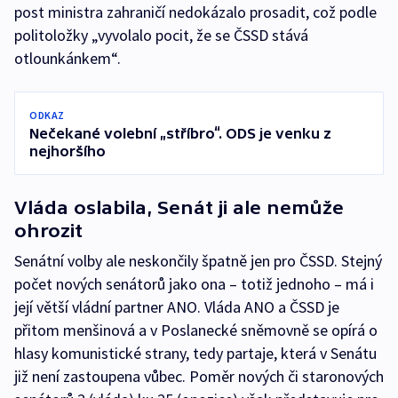
post ministra zahraničí nedokázalo prosadit, což podle
politoložky „vyvolalo pocit, že se ČSSD stává
otlounkánkem“.
ODKAZ
Nečekané volební „stříbro“. ODS je venku z
nejhoršího
Vláda oslabila, Senát ji ale nemůže
ohrozit
Senátní volby ale neskončily špatně jen pro ČSSD. Stejný
počet nových senátorů jako ona – totiž jednoho – má i
její větší vládní partner ANO. Vláda ANO a ČSSD je
přitom menšinová a v Poslanecké sněmovně se opírá o
hlasy komunistické strany, tedy partaje, která v Senátu
již není zastoupena vůbec. Poměr nových či staronových