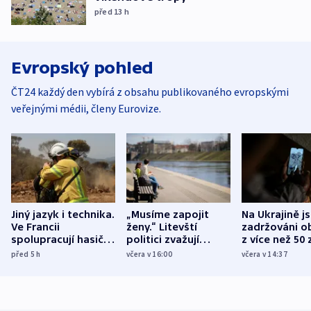
před 13
h
Evropský pohled
ČT24 každý den vybírá z obsahu publikovaného evropskými
veřejnými médii, členy Eurovize.
Jiný jazyk i technika.
„Musíme zapojit
Na Ukrajině j
Ve Francii
ženy.“ Litevští
zadržováni o
spolupracují hasiči z
politici zvažují
z více než 50 
různých zemí
dohodu o
Bojovali na s
před 5
h
včera v 16:00
včera v 14:37
demografii
Ruska