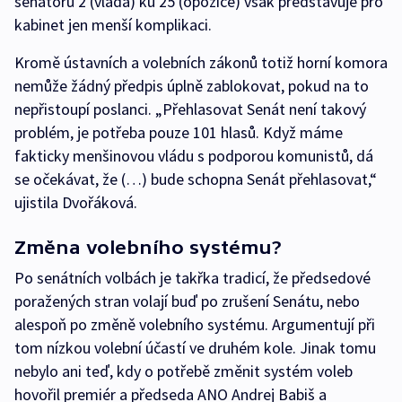
senátorů 2 (vláda) ku 25 (opozice) však představuje pro
kabinet jen menší komplikaci.
Kromě ústavních a volebních zákonů totiž horní komora
nemůže žádný předpis úplně zablokovat, pokud na to
nepřistoupí poslanci. „Přehlasovat Senát není takový
problém, je potřeba pouze 101 hlasů. Když máme
fakticky menšinovou vládu s podporou komunistů, dá
se očekávat, že (…) bude schopna Senát přehlasovat,“
ujistila Dvořáková.
Změna volebního systému?
Po senátních volbách je takřka tradicí, že předsedové
poražených stran volají buď po zrušení Senátu, nebo
alespoň po změně volebního systému. Argumentují při
tom nízkou volební účastí ve druhém kole. Jinak tomu
nebylo ani teď, kdy o potřebě změnit systém voleb
hovořil premiér a předseda ANO Andrej Babiš a