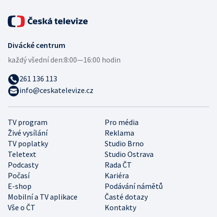
Divácké centrum
každý všední den:
8:00—16:00 hodin
261 136 113
info@ceskatelevize.cz
TV program
Pro média
Živé vysílání
Reklama
TV poplatky
Studio Brno
Teletext
Studio Ostrava
Podcasty
Rada ČT
Počasí
Kariéra
E-shop
Podávání námětů
Mobilní a TV aplikace
Časté dotazy
Vše o ČT
Kontakty