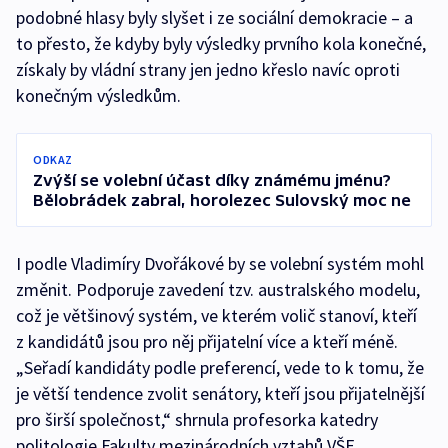
podobné hlasy byly slyšet i ze sociální demokracie – a
to přesto, že kdyby byly výsledky prvního kola konečné,
získaly by vládní strany jen jedno křeslo navíc oproti
konečným výsledkům.
ODKAZ
Zvýší se volební účast díky známému jménu?
Bělobrádek zabral, horolezec Sulovský moc ne
I podle Vladimíry Dvořákové by se volební systém mohl
změnit. Podporuje zavedení tzv. australského modelu,
což je většinový systém, ve kterém volič stanoví, kteří
z kandidátů jsou pro něj přijatelní více a kteří méně.
„Seřadí kandidáty podle preferencí, vede to k tomu, že
je větší tendence zvolit senátory, kteří jsou přijatelnější
pro širší společnost,“ shrnula profesorka katedry
politologie Fakulty mezinárodních vztahů VŠE.