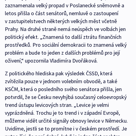
zaznamenala velký propad v Poslanecké sněmovně a
letos přišla o část senátorů, nemluvě o zastoupení
v zastupitelstvech některých velkých měst včetně
Prahy. Na druhé straně nemá neúspěch ve volbách jen
politický efekt. „Znamená to další ztrátu finančních
prostředků. Pro sociální demokracii to znamená velký
problém a bude to jeden z dalších problémů pro její
oživení,“ upozornila Vladimíra Dvořáková.
Z politického hlediska pak výsledek ČSSD, která
zvítězila pouze v jednom volebním obvodě, a také
KSČM, která o posledního svého senátora přišla, jen
potvrdil, že se Česku nevyhýbá současný celoevropský
trend ústupu levicových stran. „Levice je velmi
vyprázdněná. Trochu je to trend i v západní Evropě,
můžeme vidět určité signály obnovy levice v Německu.
Uvidíme, jestli se to promítne i v českém prostředí. Je