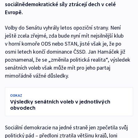
sociálnědemokratické síly ztrácejí dech v celé
Evropě.
Volby do Senátu vyhrály letos opoziční strany. Není
ještě zcela zřejmé, zda bude nyní mít nejsilnější klub
v horní komoře ODS nebo STAN, jisté však je, že po
osmi letech končí dominance ČSSD. Jan Hamáček již
poznamenal, že se „změnila politická realita“, výsledek
senátních voleb však může mít pro jeho partaj
mimořádně vážné důsledky.
ODKAZ
Výsledky senátních voleb v jednotlivých
obvodech
Sociální demokracie na jedné straně jen zpečetila svůj
politický pád – předloni ztratila většinu krajů, loni