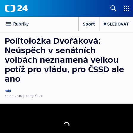
Sport
SLEDOVAT
Rubriky
Politoložka Dvořáková:
Neúspěch v senátních
volbách neznamená velkou
potíž pro vládu, pro ČSSD ale
ano
mld
15. 10. 2018
|
Zdroj:
ČT24