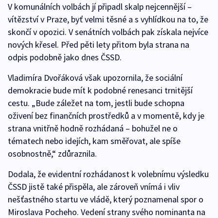
V komunálních volbách jí připadl skalp nejcennější –
vítězství v Praze, byť velmi těsné a s vyhlídkou na to, že
skončí v opozici. V senátních volbách pak získala nejvíce
nových křesel. Před pěti lety přitom byla strana na
odpis podobně jako dnes ČSSD.
Vladimíra Dvořáková však upozornila, že sociální
demokracie bude mít k podobné renesanci trnitější
cestu. „Bude záležet na tom, jestli bude schopna
oživení bez finančních prostředků a v momentě, kdy je
strana vnitřně hodně rozhádaná – bohužel ne o
tématech nebo idejích, kam směřovat, ale spíše
osobnostně,“ zdůraznila.
Dodala, že evidentní rozhádanost k volebnímu výsledku
ČSSD jistě také přispěla, ale zároveň vnímá i vliv
nešťastného startu ve vládě, který poznamenal spor o
Miroslava Pocheho. Vedení strany svého nominanta na