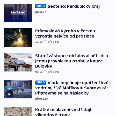
Sečteno: Pardubický kraj
VIDEO
před 5
h
Průmyslová výroba v červnu
vzrostla nejvíce od prosince
10:10
před 8
h
Státní zástupce obžaloval pět lidí a
jednu právnickou osobu v kauze
Bulovky
06:11
před 9
h
Vláda neplánuje opatření kvůli
VIDEO
vedrům, říká Maříková. Svárovská:
Připravme se na následky
před 12
h
Krátké ochlazení vystřídají
víkendové tropy