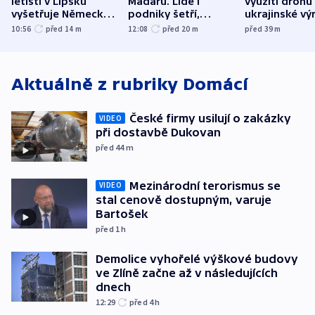
letišti v Lipsku
Maďarů. Lidé i
využití dronů
vyšetřuje Německo
podniky šetří,
ukrajinské vý
jako úmyslný pokus
omezuje se doprava
útokům v Pob
10:56
před 14
m
12:08
před 20
m
před 39
m
o způsobení
i svícení
tvrdí Litva
exploze
Aktuálně z rubriky
Domácí
České firmy usilují o zakázky
VIDEO
při dostavbě Dukovan
před 44
m
Mezinárodní terorismus se
VIDEO
stal cenově dostupným, varuje
Bartošek
před 1
h
Demolice vyhořelé výškové budovy
ve Zlíně začne až v následujících
dnech
12:29
před 4
h