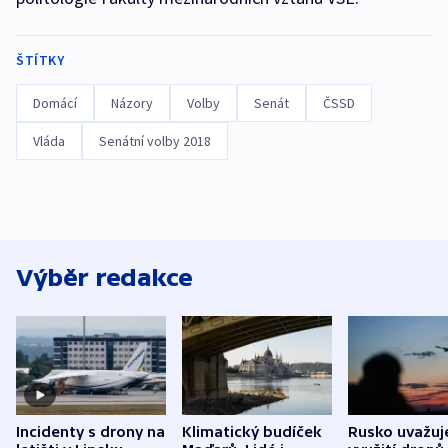
ŠTÍTKY
Domácí
Názory
Volby
Senát
ČSSD
Vláda
Senátní volby 2018
Výběr redakce
Incidenty s drony na
Klimatický budíček
Rusko uvažuj