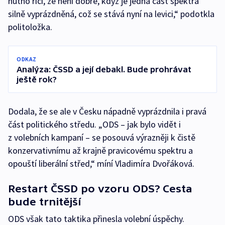
nutno říci, že není dobré, když je jedna část spektra
silně vyprázdněná, což se stává nyní na levici,“ podotkla
politoložka.
ODKAZ
Analýza: ČSSD a její debakl. Bude prohrávat
ještě rok?
Dodala, že se ale v Česku nápadně vyprázdnila i pravá
část politického středu. „ODS – jak bylo vidět i
z volebních kampaní – se posouvá výrazněji k čistě
konzervativnímu až krajně pravicovému spektru a
opouští liberální střed,“ míní Vladimíra Dvořáková.
Restart ČSSD po vzoru ODS? Cesta
bude trnitější
ODS však tato taktika přinesla volební úspěchy.