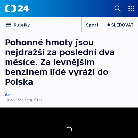
Sport
SLEDOVAT
Rubriky
Pohonné hmoty jsou
nejdražší za poslední dva
měsíce. Za levnějším
benzinem lidé vyráží do
Polska
jko
10. 2. 2022
|
Zdroj:
ČT24