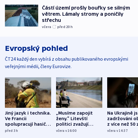
Částí území prošly bouřky se silným
větrem. Lámaly stromy a poničily
střechu
včera
před 20
h
Evropský pohled
ČT24 každý den vybírá z obsahu publikovaného evropskými
veřejnými médii, členy Eurovize.
Jiný jazyk i technika.
„Musíme zapojit
Na Ukrajině j
Ve Francii
ženy.“ Litevští
zadržováni o
spolupracují hasiči z
politici zvažují
z více než 50 
různých zemí
dohodu o
Bojovali na s
před 3
h
včera v 16:00
včera v 14:37
demografii
Ruska