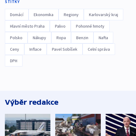
ŠTÍTKY
Domácí
Ekonomika
Regiony
Karlovarský kraj
Hlavní město Praha
Palivo
Pohonné hmoty
Polsko
Nákupy
Ropa
Benzin
Nafta
Ceny
Inflace
Pavel Sobíšek
Celní správa
DPH
Výběr redakce