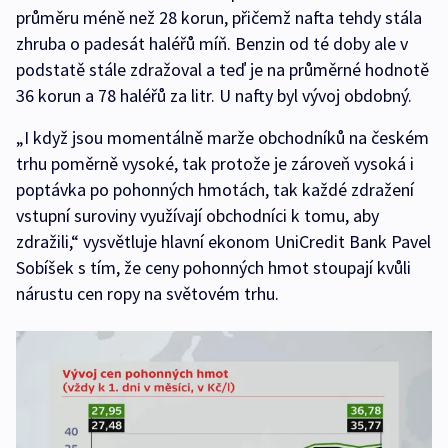
průměru méně než 28 korun, přičemž nafta tehdy stála
zhruba o padesát haléřů míň. Benzin od té doby ale v
podstatě stále zdražoval a teď je na průměrné hodnotě
36 korun a 78 haléřů za litr. U nafty byl vývoj obdobný.
„I když jsou momentálně marže obchodníků na českém
trhu poměrně vysoké, tak protože je zároveň vysoká i
poptávka po pohonných hmotách, tak každé zdražení
vstupní suroviny využívají obchodníci k tomu, aby
zdražili,“ vysvětluje hlavní ekonom UniCredit Bank Pavel
Sobíšek s tím, že ceny pohonných hmot stoupají kvůli
nárustu cen ropy na světovém trhu.