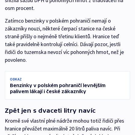
snížila sazbu DPH u pohonných hmot z třiadvaceti na
osm procent.
Zatímco benzinky v polském pohraničí nemají o
zákazníky nouzi, některé čerpací stanice na české
straně přišly o nejméně třetinu klientů. Hranice teď
také pravidelně kontrolují celníci. Dávají pozor, jestli
řidiči do tuzemska nevozí víc pohonných hmot, než je
povoleno.
ODKAZ
Benzinky v polském pohraničí levnějším
palivem lákají i české zákazníky
Zpět jen s dvaceti litry navíc
Kromě své vlastní plné nádrže mohou totiž řidiči přes
hranice převážet maximálně 20 litrů paliva navíc. Při