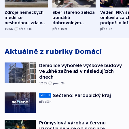
Zdroje německých
Sběr starého železa
Vedení FIFA s
médií se
pomáhá
omluvilo za c
neshodnou, zda v
dobrovolným
podpořilo Inf
letadle ohroženém
hasičům financovat
UEFA trvá na
10:56
před 2
m
před 10
m
před 1
h
v Lipsku dronem
techniku i akce
bojkotu
byla munice
Aktuálně z rubriky
Domácí
Demolice vyhořelé výškové budovy
ve Zlíně začne až v následujících
dnech
12:29
před 2
h
Sečteno: Pardubický kraj
VIDEO
před 3
h
Průmyslová výroba v červnu
vzrostla nejvíce od prosince