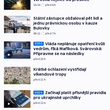
10:10
před 6
h
Státní zástupce obžaloval pět lidí a
jednu právnickou osobu v kauze
Bulovky
06:11
před 7
h
Vláda neplánuje opatření kvůli
VIDEO
vedrům, říká Maříková. Svárovská:
Připravme se na následky
před 10
h
Krátké ochlazení vystřídají
víkendové tropy
před 11
h
Začínají platit přísnější pravidla
VIDEO
pro ukrajinské uprchlíky
před 12
h