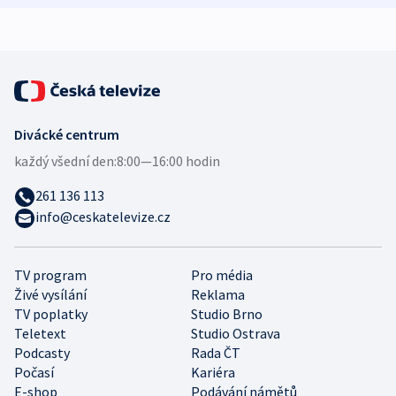
Divácké centrum
každý všední den:
8:00—16:00 hodin
261 136 113
info@ceskatelevize.cz
TV program
Pro média
Živé vysílání
Reklama
TV poplatky
Studio Brno
Teletext
Studio Ostrava
Podcasty
Rada ČT
Počasí
Kariéra
E-shop
Podávání námětů