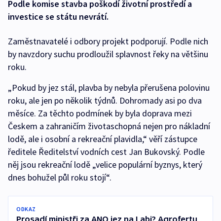
Podle komise stavba poškodí životní prostředí a
investice se státu nevrátí.
Zaměstnavatelé i odbory projekt podporují. Podle nich
by navzdory suchu prodloužil splavnost řeky na většinu
roku.
„Pokud by jez stál, plavba by nebyla přerušena polovinu
roku, ale jen po několik týdnů. Dohromady asi po dva
měsíce. Za těchto podmínek by byla doprava mezi
Českem a zahraničím životaschopná nejen pro nákladní
lodě, ale i osobní a rekreační plavidla,“ věří zástupce
ředitele Ředitelství vodních cest Jan Bukovský. Podle
něj jsou rekreační lodě „velice populární byznys, který
dnes bohužel půl roku stojí“.
ODKAZ
Prosadí ministři za ANO jez na Labi? Agrofertu