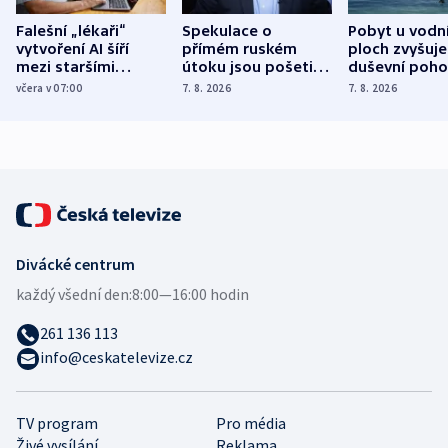
Falešní „lékaři“
Spekulace o
Pobyt u vodn
vytvoření AI šíří
přímém ruském
ploch zvyšuje
mezi staršími
útoku jsou pošetilé,
duševní poho
Poláky nebezpečné
míní estonský
ukázala
včera v 07:00
7. 8. 2026
7. 8. 2026
zdravotní rady
bezpečnostní
mezinárodní 
expert
Divácké centrum
každý všední den:
8:00—16:00 hodin
261 136 113
info@ceskatelevize.cz
TV program
Pro média
Živé vysílání
Reklama