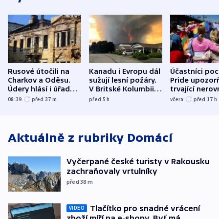
Rusové útočili na
Kanadu i Evropu dál
Účastníci po
Charkov a Oděsu.
sužují lesní požáry.
Pride upozorň
Údery hlásí i úřady v
V Britské Kolumbii
trvající nerov
Bělgorodu
evakuovali tisíce lidí
společensko
08:39
před 37
m
před 5
h
včera
před 17
h
atmosféru
Aktuálně z rubriky
Domácí
Vyčerpané české turisty v Rakousku
zachraňovaly vrtulníky
před 38
m
Tlačítko pro snadné vrácení
VIDEO
zboží míří na e-shopy. Byť má