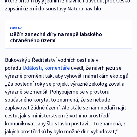
které přitom byly jedním z hlavních důvodů, proč Česko
zapsání území do soustavy Natura navrhlo.
ODKAZ
Děčín zanechá díry na mapě labského
chráněného území
Bukovský z Ředitelství vodních cest ale v
pořadu
Události, komentáře
uvedl, že návrh jezu se
výrazně proměnil tak, aby vyhověl i námitkám ekologů.
„Za poslední roky se projekt výrazně zekologizoval a
výrazně se zmenšil. Pohybujeme se v prostoru
současného koryta, to znamená, že se nebude
zaplavovat žádné území. Ale stále se nám nedaří najít
cestu, jak s ministerstvem životního prostředí
komunikovat, aby šlo stavbu postavit. To znamená, z
jakých prostředků by bylo možné dílo vybudovat,“