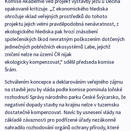
Komise Akademie věd projekt výstavby jezu u Děčína
opakovaně kritizuje. „Z ekonomického hlediska
ohrožuje vklad veřejných prostředků do tohoto
projektu jejich velmi pravděpodobná nenávratnost, z
ekologického hlediska pak hrozí znásobení
společenských škod nevratným poškozením dotčených
jedinečných pobřežních ekosystémů Labe, jejichž
zničení nelze na území ČR nijak
ekologicky kompenzovat,“ sdělil předseda komise
Šrám.
Schválením koncepce a deklarováním veřejného zájmu
na stavbě jezu by vláda podle komise pominula loňské
rozhodnutí Správy národního parku České Švýcarsko, že
negativní dopady stavby na krajinu nelze v tuzemsku
dostatečně kompenzovat. Navíc by usnesení vlády na
základě závaznosti pro podřízené úřady nezákonně
nahradilo rozhodování orgánů ochrany přírody, které