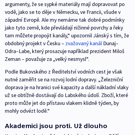
argumenty, že se sypké materiály mají dopravovat po
vodě, jako se to děje v Německu, ve Francii, všude v
západní Evropě. Ale my nemáme tak dobré podmínky
jako tyto země, kde převládají nižinné povrchy a řeky
tam můžete propojit kanály,“ upozornil Jánský s tím, že
obdobný projekt v Česku –
zvažovaný kanál
Dunaj–
Odra–Labe, který prosazuje například prezident Miloš
Zeman – považuje za „velký nesmysl“.
Podle Bukovského z Ředitelství vodních cest je však
nutné zaměřit se na rozvoj lodní dopravy. „Železniční
doprava je na hranici své kapacity a další nákladní vlaky
už se obtížně dostávají do Labského údolí. Zboží, které
proto může jet do přístavu vlakem klidně týden, by
mohly odvézt lodě.“
Akademici jsou proti. Už dlouho