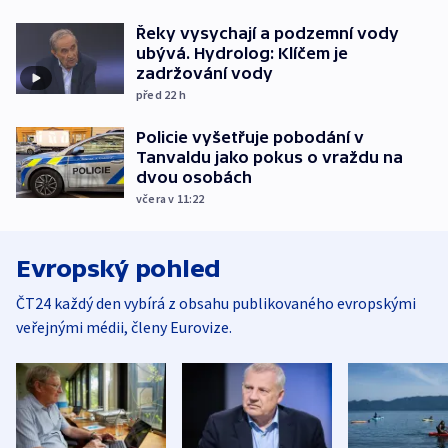
Řeky vysychají a podzemní vody
ubývá. Hydrolog: Klíčem je
zadržování vody
před 22
h
Policie vyšetřuje pobodání v
Tanvaldu jako pokus o vraždu na
dvou osobách
včera v 11:22
Evropský pohled
ČT24 každý den vybírá z obsahu publikovaného evropskými
veřejnými médii, členy Eurovize.