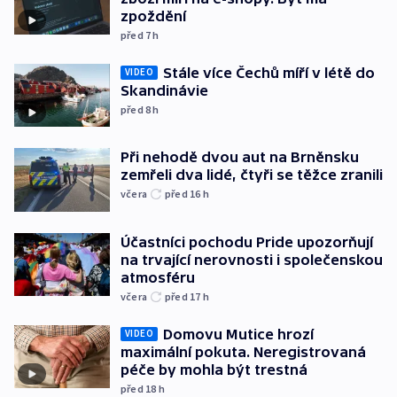
zpoždění
před 7
h
Stále více Čechů míří v létě do
VIDEO
Skandinávie
před 8
h
Při nehodě dvou aut na Brněnsku
zemřeli dva lidé, čtyři se těžce zranili
včera
před 16
h
Účastníci pochodu Pride upozorňují
na trvající nerovnosti i společenskou
atmosféru
včera
před 17
h
Domovu Mutice hrozí
VIDEO
maximální pokuta. Neregistrovaná
péče by mohla být trestná
před 18
h