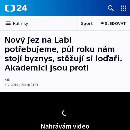
Sport
SLEDOVAT
Rubriky
Nový jez na Labi
potřebujeme, půl roku nám
stojí byznys, stěžují si loďaři.
Akademici jsou proti
kaš
8. 2. 2019
|
Zdroj:
ČT24
Nahrávám video