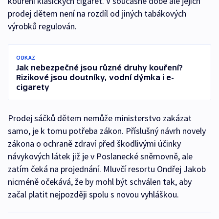
kouření klasických cigaret. V současné době ale jejich
prodej dětem není na rozdíl od jiných tabákových
výrobků regulován.
ODKAZ
Jak nebezpečné jsou různé druhy kouření?
Rizikové jsou doutníky, vodní dýmka i e-
cigarety
Prodej sáčků dětem nemůže ministerstvo zakázat
samo, je k tomu potřeba zákon. Příslušný návrh novely
zákona o ochraně zdraví před škodlivými účinky
návykových látek již je v Poslanecké sněmovně, ale
zatím čeká na projednání. Mluvčí resortu Ondřej Jakob
nicméně očekává, že by mohl být schválen tak, aby
začal platit nejpozději spolu s novou vyhláškou.