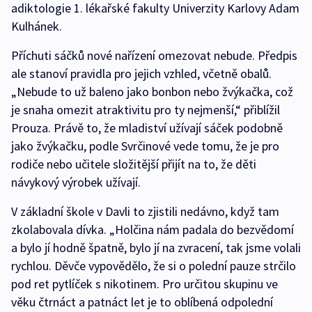
adiktologie 1. lékařské fakulty Univerzity Karlovy Adam
Kulhánek.
Příchuti sáčků nové nařízení omezovat nebude. Předpis
ale stanoví pravidla pro jejich vzhled, včetně obalů.
„Nebude to už baleno jako bonbon nebo žvýkačka, což
je snaha omezit atraktivitu pro ty nejmenší,“ přiblížil
Prouza. Právě to, že mladiství užívají sáček podobně
jako žvýkačku, podle Svrčinové vede tomu, že je pro
rodiče nebo učitele složitější přijít na to, že děti
návykový výrobek užívají.
V základní škole v Davli to zjistili nedávno, když tam
zkolabovala dívka. „Holčina nám padala do bezvědomí
a bylo jí hodně špatně, bylo jí na zvracení, tak jsme volali
rychlou. Děvče vypovědělo, že si o polední pauze strčilo
pod ret pytlíček s nikotinem. Pro určitou skupinu ve
věku čtrnáct a patnáct let je to oblíbená odpolední