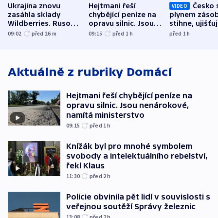
Ukrajina znovu
Hejtmani řeší
Česko 
VIDEO
zasáhla sklady
chybějící peníze na
plynem zásob
Wildberries. Rusové
opravu silnic. Jsou
stihne, ujišťu
útočili v Charkovské
nenárokové, namítá
expert. Sníže
09:02
před 26
m
09:15
před 1
h
před 1
h
oblasti
ministerstvo
však slíbit ne
Aktuálně z rubriky
Domácí
Hejtmani řeší chybějící peníze na
opravu silnic. Jsou nenárokové,
namítá ministerstvo
09:15
před 1
h
Knížák byl pro mnohé symbolem
svobody a intelektuálního rebelství,
řekl Klaus
11:30
před 2
h
Policie obvinila pět lidí v souvislosti s
veřejnou soutěží Správy železnic
13:08
před 2
h