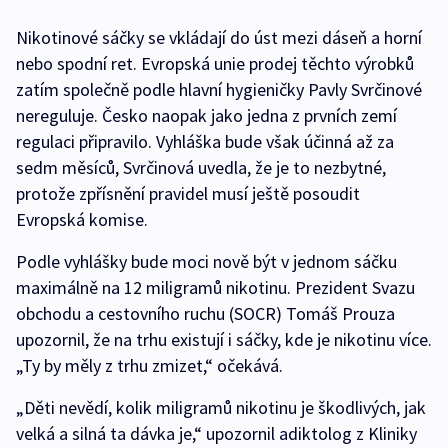
Nikotinové sáčky se vkládají do úst mezi dáseň a horní
nebo spodní ret. Evropská unie prodej těchto výrobků
zatím společně podle hlavní hygieničky Pavly Svrčinové
nereguluje. Česko naopak jako jedna z prvních zemí
regulaci připravilo. Vyhláška bude však účinná až za
sedm měsíců, Svrčinová uvedla, že je to nezbytné,
protože zpřísnění pravidel musí ještě posoudit
Evropská komise.
Podle vyhlášky bude moci nově být v jednom sáčku
maximálně na 12 miligramů nikotinu. Prezident Svazu
obchodu a cestovního ruchu (SOCR) Tomáš Prouza
upozornil, že na trhu existují i sáčky, kde je nikotinu více.
„Ty by měly z trhu zmizet,“ očekává.
„Děti nevědí, kolik miligramů nikotinu je škodlivých, jak
velká a silná ta dávka je,“ upozornil adiktolog z Kliniky