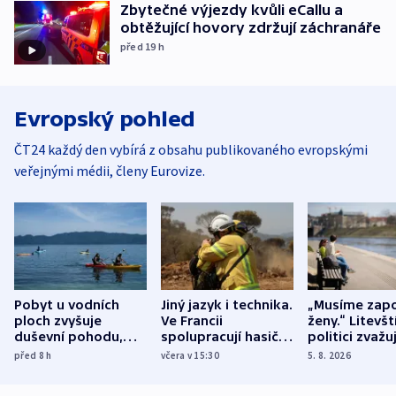
Zbytečné výjezdy kvůli eCallu a
obtěžující hovory zdržují záchranáře
před 19
h
Evropský pohled
ČT24 každý den vybírá z obsahu publikovaného evropskými
veřejnými médii, členy Eurovize.
Pobyt u vodních
Jiný jazyk i technika.
„Musíme zapo
ploch zvyšuje
Ve Francii
ženy.“ Litevšt
duševní pohodu,
spolupracují hasiči z
politici zvažuj
ukázala
různých zemí
dohodu o
před 8
h
včera v 15:30
5. 8. 2026
mezinárodní studie
demografii