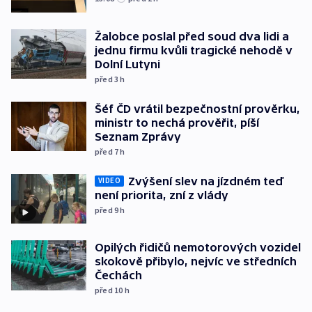
Žalobce poslal před soud dva lidi a
jednu firmu kvůli tragické nehodě v
Dolní Lutyni
před 3
h
Šéf ČD vrátil bezpečnostní prověrku,
ministr to nechá prověřit, píší
Seznam Zprávy
před 7
h
Zvýšení slev na jízdném teď
VIDEO
není priorita, zní z vlády
před 9
h
Opilých řidičů nemotorových vozidel
skokově přibylo, nejvíc ve středních
Čechách
před 10
h