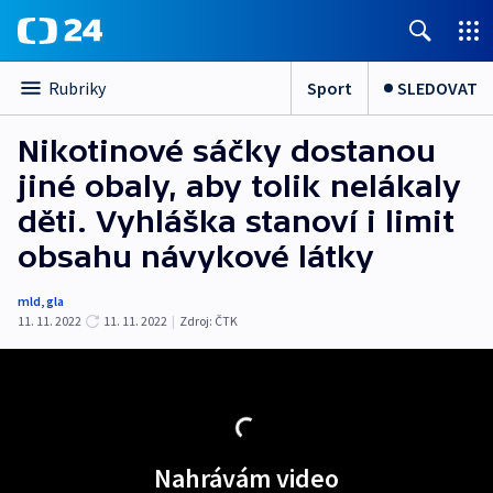
Sport
SLEDOVAT
Rubriky
Nikotinové sáčky dostanou
jiné obaly, aby tolik nelákaly
děti. Vyhláška stanoví i limit
obsahu návykové látky
mld
,
gla
11. 11. 2022
11. 11. 2022
|
Zdroj:
ČTK
Nahrávám video