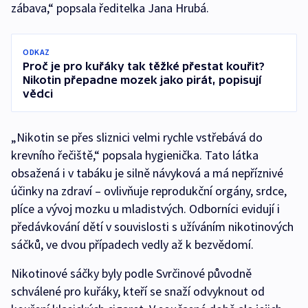
zábava,“ popsala ředitelka Jana Hrubá.
ODKAZ
Proč je pro kuřáky tak těžké přestat kouřit?
Nikotin přepadne mozek jako pirát, popisují
vědci
„Nikotin se přes sliznici velmi rychle vstřebává do
krevního řečiště,“ popsala hygienička. Tato látka
obsažená i v tabáku je silně návyková a má nepříznivé
účinky na zdraví – ovlivňuje reprodukční orgány, srdce,
plíce a vývoj mozku u mladistvých. Odborníci evidují i
předávkování dětí v souvislosti s užíváním nikotinových
sáčků, ve dvou případech vedly až k bezvědomí.
Nikotinové sáčky byly podle Svrčinové původně
schválené pro kuřáky, kteří se snaží odvyknout od