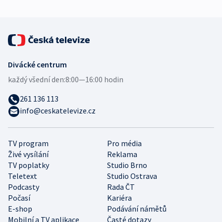
Divácké centrum
každý všední den:
8:00—16:00 hodin
261 136 113
info@ceskatelevize.cz
TV program
Pro média
Živé vysílání
Reklama
TV poplatky
Studio Brno
Teletext
Studio Ostrava
Podcasty
Rada ČT
Počasí
Kariéra
E-shop
Podávání námětů
Mobilní a TV aplikace
Časté dotazy