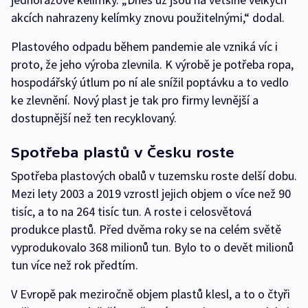
akcích nahrazeny kelímky znovu použitelnými,“ dodal.
Plastového odpadu během pandemie ale vzniká víc i
proto, že jeho výroba zlevnila. K výrobě je potřeba ropa,
hospodářský útlum po ní ale snížil poptávku a to vedlo
ke zlevnění. Nový plast je tak pro firmy levnější a
dostupnější než ten recyklovaný.
Spotřeba plastů v Česku roste
Spotřeba plastových obalů v tuzemsku roste delší dobu.
Mezi lety 2003 a 2019 vzrostl jejich objem o více než 90
tisíc, a to na 264 tisíc tun. A roste i celosvětová
produkce plastů. Před dvěma roky se na celém světě
vyprodukovalo 368 milionů tun. Bylo to o devět milionů
tun více než rok předtím.
V Evropě pak meziročně objem plastů klesl, a to o čtyři