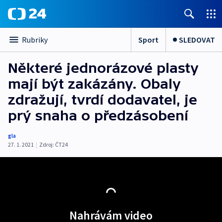
Sport
SLEDOVAT
Rubriky
Některé jednorázové plasty
mají být zakázány. Obaly
zdražují, tvrdí dodavatel, je
prý snaha o předzásobení
gla
27. 1. 2021
|
Zdroj:
ČT24
Nahrávám video