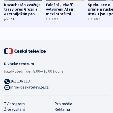
Kazachstán zvažuje
Falešní „lékaři“
Spekulace o
trasy přes Gruzii a
vytvoření AI šíří
přímém rusk
Ázerbájdžán pro
mezi staršími
útoku jsou po
vývoz ropy do
Poláky nebezpečné
míní estonsk
před 5
h
8. 8. 2026
7. 8. 2026
Evropy
zdravotní rady
bezpečnostn
expert
Divácké centrum
každý všední den:
8:00—16:00 hodin
261 136 113
info@ceskatelevize.cz
TV program
Pro média
Živé vysílání
Reklama