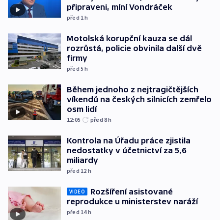
připraveni, míní Vondráček
před 1
h
Motolská korupční kauza se dál
rozrůstá, policie obvinila další dvě
firmy
před 5
h
Během jednoho z nejtragičtějších
víkendů na českých silnicích zemřelo
osm lidí
12:05
před 8
h
Kontrola na Úřadu práce zjistila
nedostatky v účetnictví za 5,6
miliardy
před 12
h
Rozšíření asistované
VIDEO
reprodukce u ministerstev naráží
před 14
h