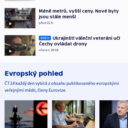
Méně metrů, vyšší ceny. Nové byty
jsou stále menší
před 15
h
Ukrajinští váleční veteráni učí
VIDEO
Čechy ovládat drony
včera v 20:18
Evropský pohled
ČT24 každý den vybírá z obsahu publikovaného evropskými
veřejnými médii, členy Eurovize.