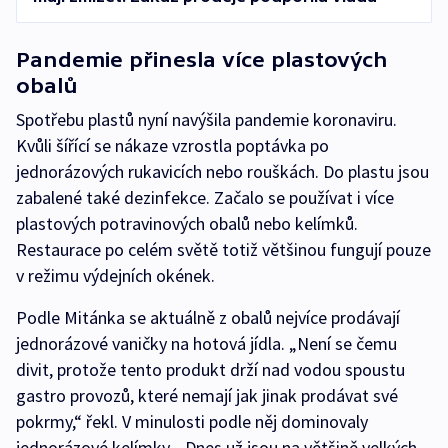
Pandemie přinesla více plastových
obalů
Spotřebu plastů nyní navýšila pandemie koronaviru.
Kvůli šířící se nákaze vzrostla poptávka po
jednorázových rukavicích nebo rouškách. Do plastu jsou
zabalené také dezinfekce. Začalo se používat i více
plastových potravinových obalů nebo kelímků.
Restaurace po celém světě totiž většinou fungují pouze
v režimu výdejních okének.
Podle Mitánka se aktuálně z obalů nejvíce prodávají
jednorázové vaničky na hotová jídla. „Není se čemu
divit, protože tento produkt drží nad vodou spoustu
gastro provozů, které nemají jak jinak prodávat své
pokrmy,“ řekl. V minulosti podle něj dominovaly
jednorázové kelímky. „Dnes už jsou na většině velkých