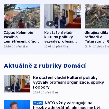
Západ Kolumbie
Ke stažení vládní
Ukrajina cílila
zasáhlo
kulturní politiky
rafinerii v
zemětřesení, úřady
vyzvaly profesní
Tatarstánu, 
hlásí přes sto obětí
organizace, spolky i
útočilo na mě
15:30
před 29
m
10:07
před 43
m
08:44
před 46
odbory
benzinky či s
WHO
Aktuálně z rubriky
Domácí
Ke stažení vládní kulturní politiky
vyzvaly profesní organizace, spolky
i odbory
10:07
před 43
m
NATO vždy zareaguje na
VIDEO
hrozby adekvátně, ale musíme být