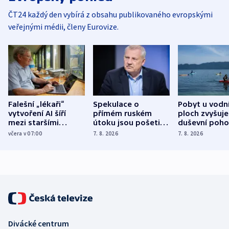
ČT24 každý den vybírá z obsahu publikovaného evropskými
veřejnými médii, členy Eurovize.
Falešní „lékaři“
Spekulace o
Pobyt u vodn
vytvoření AI šíří
přímém ruském
ploch zvyšuje
mezi staršími
útoku jsou pošetilé,
duševní poho
Poláky nebezpečné
míní estonský
ukázala
včera v 07:00
7. 8. 2026
7. 8. 2026
zdravotní rady
bezpečnostní
mezinárodní 
expert
Divácké centrum