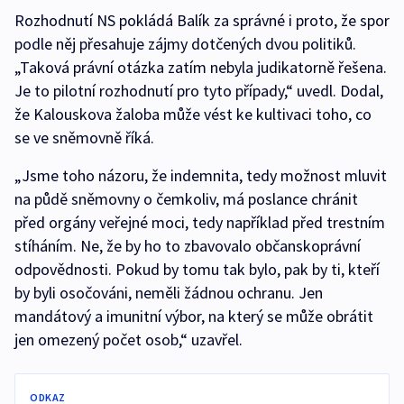
Rozhodnutí NS pokládá Balík za správné i proto, že spor
podle něj přesahuje zájmy dotčených dvou politiků.
„Taková právní otázka zatím nebyla judikatorně řešena.
Je to pilotní rozhodnutí pro tyto případy,“ uvedl. Dodal,
že Kalouskova žaloba může vést ke kultivaci toho, co
se ve sněmovně říká.
„Jsme toho názoru, že indemnita, tedy možnost mluvit
na půdě sněmovny o čemkoliv, má poslance chránit
před orgány veřejné moci, tedy například před trestním
stíháním. Ne, že by ho to zbavovalo občanskoprávní
odpovědnosti. Pokud by tomu tak bylo, pak by ti, kteří
by byli osočováni, neměli žádnou ochranu. Jen
mandátový a imunitní výbor, na který se může obrátit
jen omezený počet osob,“ uzavřel.
ODKAZ