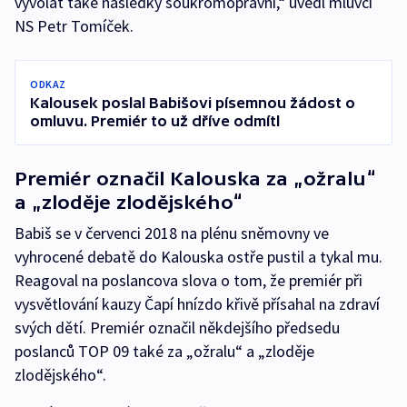
vyvolat také následky soukromoprávní,“ uvedl mluvčí
NS Petr Tomíček.
ODKAZ
Kalousek poslal Babišovi písemnou žádost o
omluvu. Premiér to už dříve odmítl
Premiér označil Kalouska za „ožralu“
a „zloděje zlodějského“
Babiš se v červenci 2018 na plénu sněmovny ve
vyhrocené debatě do Kalouska ostře pustil a tykal mu.
Reagoval na poslancova slova o tom, že premiér při
vysvětlování kauzy Čapí hnízdo křivě přísahal na zdraví
svých dětí. Premiér označil někdejšího předsedu
poslanců TOP 09 také za „ožralu“ a „zloděje
zlodějského“.