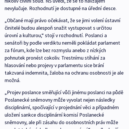
nikoliv civilní soud. NS uvedl, že se to navzájem
nevylučuje. Rozhodnutí je dostupné na úřední desce.
„Občané mají právo očekávat, že se jimi volení ústavní
činitelé budou alespoň snažit vystupovat s určitou
úrovní a kulturou,“ stojí v rozhodnutí. Poslanci a
senátoři by podle verdiktu neměli pokládat parlament
za fórum, kde lze bez rozmyslu anebo z nízkých
pohnutek pronést cokoliv. Trestnímu stíhání za
hlasování nebo projevy v parlamentu sice brání
takzvaná indemnita, žaloba na ochranu osobnosti je ale
možná.
„Projev poslance směřující vůči jinému poslanci na půdě
Poslanecké sněmovny může vyvolat nejen následky
disciplinární, spočívající v projednání věci a případném
uložení sankce disciplinární komisí Poslanecké
sněmovny, ale při zásahu do osobnostních práv může