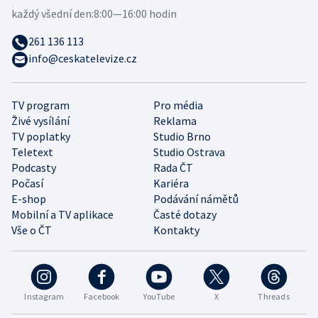
každý všední den:
8:00—16:00 hodin
261 136 113
info@ceskatelevize.cz
TV program
Pro média
Živé vysílání
Reklama
TV poplatky
Studio Brno
Teletext
Studio Ostrava
Podcasty
Rada ČT
Počasí
Kariéra
E-shop
Podávání námětů
Mobilní a TV aplikace
Časté dotazy
Vše o ČT
Kontakty
Instagram
Facebook
YouTube
X
Threads