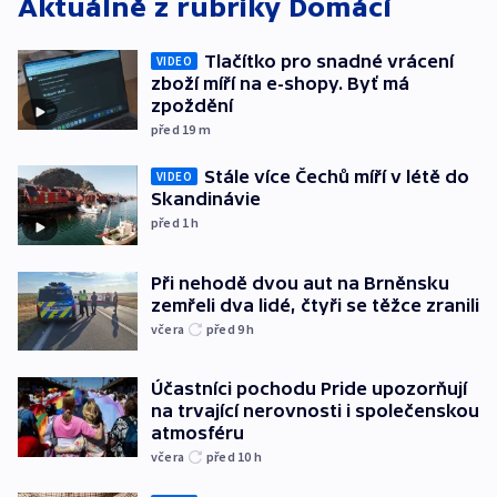
Aktuálně z rubriky
Domácí
Tlačítko pro snadné vrácení
VIDEO
zboží míří na e-shopy. Byť má
zpoždění
před 19
m
Stále více Čechů míří v létě do
VIDEO
Skandinávie
před 1
h
Při nehodě dvou aut na Brněnsku
zemřeli dva lidé, čtyři se těžce zranili
včera
před 9
h
Účastníci pochodu Pride upozorňují
na trvající nerovnosti i společenskou
atmosféru
včera
před 10
h