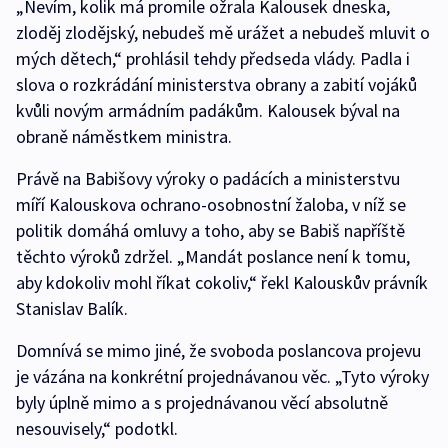
„Nevím, kolik má promile ožrala Kalousek dneska,
zloděj zlodějský, nebudeš mě urážet a nebudeš mluvit o
mých dětech,“ prohlásil tehdy předseda vlády. Padla i
slova o rozkrádání ministerstva obrany a zabití vojáků
kvůli novým armádním padákům. Kalousek býval na
obraně náměstkem ministra.
Právě na Babišovy výroky o padácích a ministerstvu
míří Kalouskova ochrano-osobnostní žaloba, v níž se
politik domáhá omluvy a toho, aby se Babiš napříště
těchto výroků zdržel. „Mandát poslance není k tomu,
aby kdokoliv mohl říkat cokoliv,“ řekl Kalouskův právník
Stanislav Balík.
Domnívá se mimo jiné, že svoboda poslancova projevu
je vázána na konkrétní projednávanou věc. „Tyto výroky
byly úplně mimo a s projednávanou věcí absolutně
nesouvisely,“ podotkl.