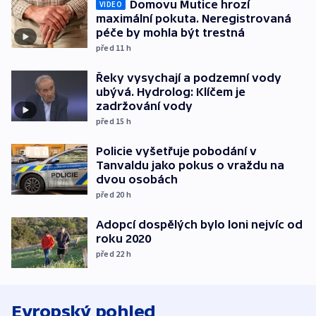
Domovu Mutice hrozí
VIDEO
maximální pokuta. Neregistrovaná
péče by mohla být trestná
před 11
h
Řeky vysychají a podzemní vody
ubývá. Hydrolog: Klíčem je
zadržování vody
před 15
h
Policie vyšetřuje pobodání v
Tanvaldu jako pokus o vraždu na
dvou osobách
před 20
h
Adopcí dospělých bylo loni nejvíc od
roku 2020
před 22
h
Evropský pohled