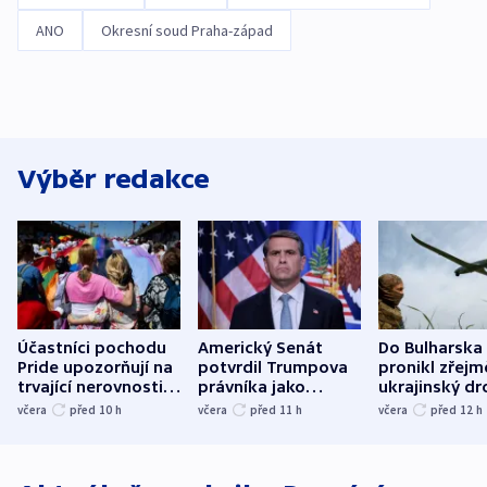
ANO
Okresní soud Praha-západ
Výběr redakce
Účastníci pochodu
Americký Senát
Do Bulharska
Pride upozorňují na
potvrdil Trumpova
pronikl zřejm
trvající nerovnosti i
právníka jako
ukrajinský dr
společenskou
ministra
explodoval k
včera
před 10
h
včera
před 11
h
včera
před 12
h
atmosféru
spravedlnosti
od plynovod