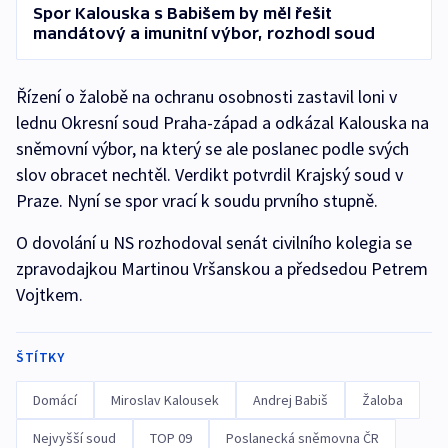
Spor Kalouska s Babišem by měl řešit
mandátový a imunitní výbor, rozhodl soud
Řízení o žalobě na ochranu osobnosti zastavil loni v
lednu Okresní soud Praha-západ a odkázal Kalouska na
sněmovní výbor, na který se ale poslanec podle svých
slov obracet nechtěl. Verdikt potvrdil Krajský soud v
Praze. Nyní se spor vrací k soudu prvního stupně.
O dovolání u NS rozhodoval senát civilního kolegia se
zpravodajkou Martinou Vršanskou a předsedou Petrem
Vojtkem.
ŠTÍTKY
Domácí
Miroslav Kalousek
Andrej Babiš
Žaloba
Nejvyšší soud
TOP 09
Poslanecká sněmovna ČR