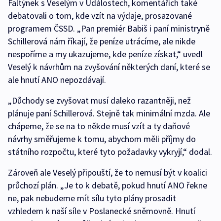
Faltýnek s Veselým v Událostech, komentářích také
debatovali o tom, kde vzít na výdaje, prosazované
programem ČSSD. „Pan premiér Babiš i paní ministryně
Schillerová nám říkají, že peníze utrácíme, ale nikde
nespoříme a my ukazujeme, kde peníze získat,“ uvedl
Veselý k návrhům na zvyšování některých daní, které se
ale hnutí ANO nepozdávají.
„Důchody se zvyšovat musí daleko razantněji, než
plánuje paní Schillerová. Stejně tak minimální mzda. Ale
chápeme, že se na to někde musí vzít a ty daňové
návrhy směřujeme k tomu, abychom měli příjmy do
státního rozpočtu, které tyto požadavky vykryjí,“ dodal.
Zároveň ale Veselý připouští, že to nemusí být v koalici
průchozí plán. „Je to k debatě, pokud hnutí ANO řekne
ne, pak nebudeme mít sílu tyto plány prosadit
vzhledem k naší síle v Poslanecké sněmovně. Hnutí