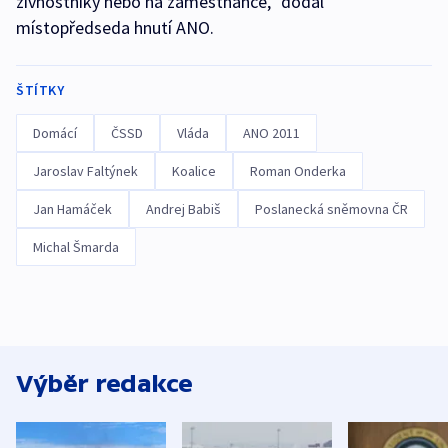
živnostníky nebo na zaměstnance,“ dodal
místopředseda hnutí ANO.
ŠTÍTKY
Domácí
ČSSD
Vláda
ANO 2011
Jaroslav Faltýnek
Koalice
Roman Onderka
Jan Hamáček
Andrej Babiš
Poslanecká sněmovna ČR
Michal Šmarda
Výběr redakce