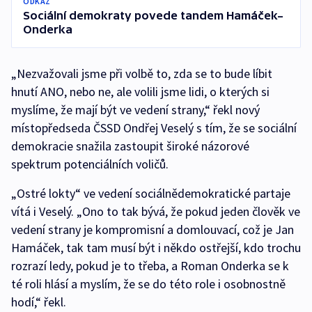
ODKAZ
Sociální demokraty povede tandem Hamáček–
Onderka
„Nezvažovali jsme při volbě to, zda se to bude líbit
hnutí ANO, nebo ne, ale volili jsme lidi, o kterých si
myslíme, že mají být ve vedení strany,“ řekl nový
místopředseda ČSSD Ondřej Veselý s tím, že se sociální
demokracie snažila zastoupit široké názorové
spektrum potenciálních voličů.
„Ostré lokty“ ve vedení sociálnědemokratické partaje
vítá i Veselý. „Ono to tak bývá, že pokud jeden člověk ve
vedení strany je kompromisní a domlouvací, což je Jan
Hamáček, tak tam musí být i někdo ostřejší, kdo trochu
rozrazí ledy, pokud je to třeba, a Roman Onderka se k
té roli hlásí a myslím, že se do této role i osobnostně
hodí,“ řekl.