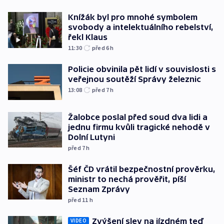
Knížák byl pro mnohé symbolem
svobody a intelektuálního rebelství,
řekl Klaus
11:30
před 6
h
Policie obvinila pět lidí v souvislosti s
veřejnou soutěží Správy železnic
13:08
před 7
h
Žalobce poslal před soud dva lidi a
jednu firmu kvůli tragické nehodě v
Dolní Lutyni
před 7
h
Šéf ČD vrátil bezpečnostní prověrku,
ministr to nechá prověřit, píší
Seznam Zprávy
před 11
h
Zvýšení slev na jízdném teď
VIDEO