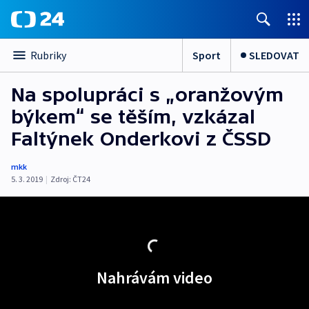
Sport
SLEDOVAT
Rubriky
Na spolupráci s „oranžovým
býkem“ se těším, vzkázal
Faltýnek Onderkovi z ČSSD
mkk
5. 3. 2019
|
Zdroj:
ČT24
Nahrávám video