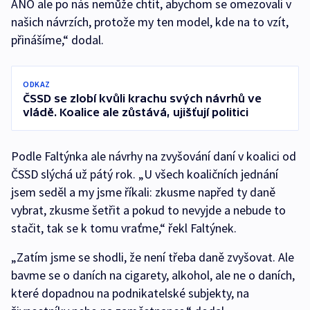
ANO ale po nás nemůže chtít, abychom se omezovali v
našich návrzích, protože my ten model, kde na to vzít,
přinášíme,“ dodal.
ODKAZ
ČSSD se zlobí kvůli krachu svých návrhů ve
vládě. Koalice ale zůstává, ujišťují politici
Podle Faltýnka ale návrhy na zvyšování daní v koalici od
ČSSD slýchá už pátý rok. „U všech koaličních jednání
jsem seděl a my jsme říkali: zkusme napřed ty daně
vybrat, zkusme šetřit a pokud to nevyjde a nebude to
stačit, tak se k tomu vraťme,“ řekl Faltýnek.
„Zatím jsme se shodli, že není třeba daně zvyšovat. Ale
bavme se o daních na cigarety, alkohol, ale ne o daních,
které dopadnou na podnikatelské subjekty, na