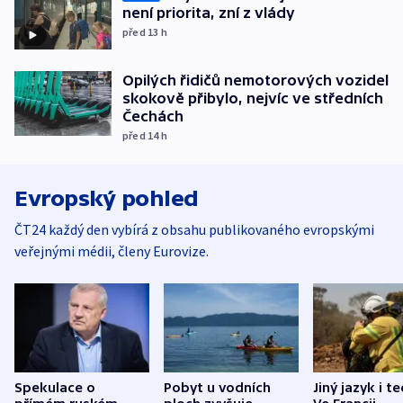
není priorita, zní z vlády
před 13
h
Opilých řidičů nemotorových vozidel
skokově přibylo, nejvíc ve středních
Čechách
před 14
h
Evropský pohled
ČT24 každý den vybírá z obsahu publikovaného evropskými
veřejnými médii, členy Eurovize.
Spekulace o
Pobyt u vodních
Jiný jazyk i t