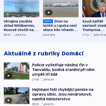
Ukrajina zasáhla
Dron na
Soud nařídil
VIDEO
sklad Wildberries,
letišti u Lipska nesl
zastavit stav
Rusové útočili na
skoro kilo trhaviny,
Trumpova
trh, hasiče či
indicie ukazují na
tanečního sá
09:02
před 9
m
před 18
m
17:21
před 20
stadion
Rusko
Aktuálně z rubriky
Domácí
Policie vyšetřuje násilný čin v
Tanvaldu, bodná zranění při něm
utrpěli tři lidé
17:03
před 2
h
Hejtmani řeší chybějící peníze na
opravu silnic. Jsou nenárokové,
namítá ministerstvo
09:15
před 5
h