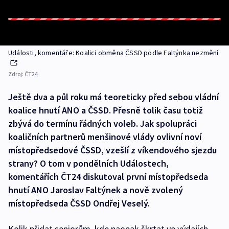
Události, komentáře: Koalici obměna ČSSD podle Faltýnka nezmění
Zdroj:
ČT24
Ještě dva a půl roku má teoreticky před sebou vládní
koalice hnutí ANO a ČSSD. Přesně tolik času totiž
zbývá do termínu řádných voleb. Jak spolupráci
koaličních partnerů menšinové vlády ovlivní noví
místopředsedové ČSSD, vzešlí z víkendového sjezdu
strany? O tom v pondělních Událostech,
komentářích ČT24 diskutoval první místopředseda
hnutí ANO Jaroslav Faltýnek a nově zvolený
místopředseda ČSSD Ondřej Veselý.
Kolik přidat seniorům, kde naopak škrtat ve výdajích,