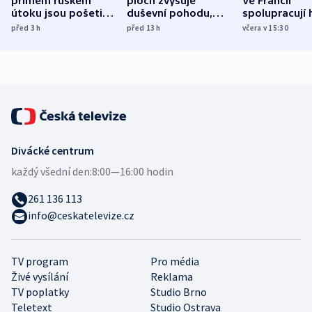
přímém ruském
ploch zvyšuje
Ve Francii
útoku jsou pošetilé,
duševní pohodu,
spolupracují h
míní estonský
ukázala
různých zemí
před 3
h
před 13
h
včera v 15:30
bezpečnostní
mezinárodní studie
expert
Divácké centrum
každý všední den:
8:00—16:00 hodin
261 136 113
info@ceskatelevize.cz
TV program
Pro média
Živé vysílání
Reklama
TV poplatky
Studio Brno
Teletext
Studio Ostrava