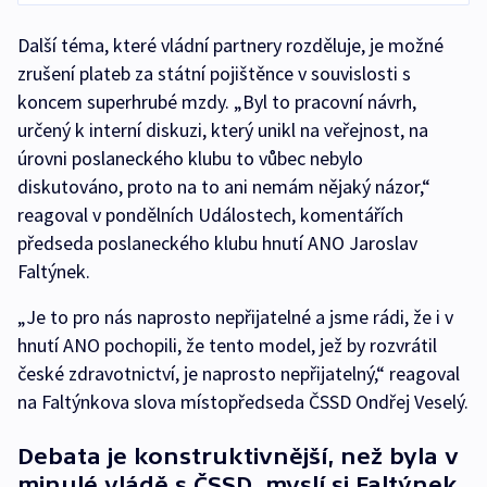
Další téma, které vládní partnery rozděluje, je možné
zrušení plateb za státní pojištěnce v souvislosti s
koncem superhrubé mzdy. „Byl to pracovní návrh,
určený k interní diskuzi, který unikl na veřejnost, na
úrovni poslaneckého klubu to vůbec nebylo
diskutováno, proto na to ani nemám nějaký názor,“
reagoval v pondělních Událostech, komentářích
předseda poslaneckého klubu hnutí ANO Jaroslav
Faltýnek.
„Je to pro nás naprosto nepřijatelné a jsme rádi, že i v
hnutí ANO pochopili, že tento model, jež by rozvrátil
české zdravotnictví, je naprosto nepřijatelný,“ reagoval
na Faltýnkova slova místopředseda ČSSD Ondřej Veselý.
Debata je konstruktivnější, než byla v
minulé vládě s ČSSD, myslí si Faltýnek