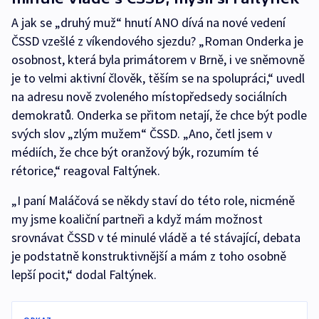
A jak se „druhý muž“ hnutí ANO dívá na nové vedení
ČSSD vzešlé z víkendového sjezdu? „Roman Onderka je
osobnost, která byla primátorem v Brně, i ve sněmovně
je to velmi aktivní člověk, těším se na spolupráci,“ uvedl
na adresu nově zvoleného místopředsedy sociálních
demokratů. Onderka se přitom netají, že chce být podle
svých slov „zlým mužem“ ČSSD. „Ano, četl jsem v
médiích, že chce být oranžový býk, rozumím té
rétorice,“ reagoval Faltýnek.
„I paní Maláčová se někdy staví do této role, nicméně
my jsme koaliční partneři a když mám možnost
srovnávat ČSSD v té minulé vládě a té stávající, debata
je podstatně konstruktivnější a mám z toho osobně
lepší pocit,“ dodal Faltýnek.