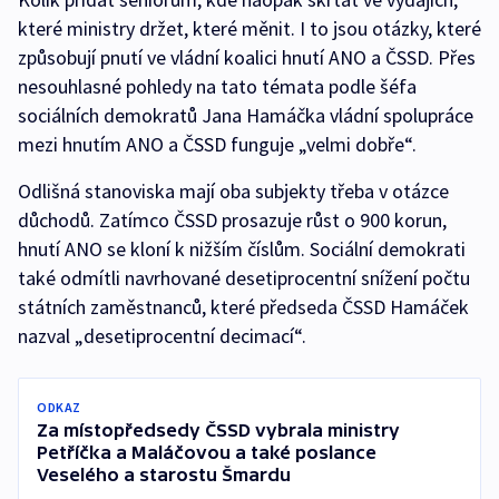
které ministry držet, které měnit. I to jsou otázky, které
způsobují pnutí ve vládní koalici hnutí ANO a ČSSD. Přes
nesouhlasné pohledy na tato témata podle šéfa
sociálních demokratů Jana Hamáčka vládní spolupráce
mezi hnutím ANO a ČSSD funguje „velmi dobře“.
Odlišná stanoviska mají oba subjekty třeba v otázce
důchodů. Zatímco ČSSD prosazuje růst o 900 korun,
hnutí ANO se kloní k nižším číslům. Sociální demokrati
také odmítli navrhované desetiprocentní snížení počtu
státních zaměstnanců, které předseda ČSSD Hamáček
nazval „desetiprocentní decimací“.
ODKAZ
Za místopředsedy ČSSD vybrala ministry
Petříčka a Maláčovou a také poslance
Veselého a starostu Šmardu