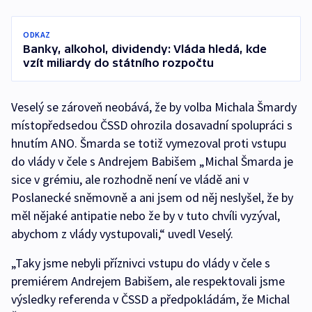
ODKAZ
Banky, alkohol, dividendy: Vláda hledá, kde
vzít miliardy do státního rozpočtu
Veselý se zároveň neobává, že by volba Michala Šmardy
místopředsedou ČSSD ohrozila dosavadní spolupráci s
hnutím ANO. Šmarda se totiž vymezoval proti vstupu
do vlády v čele s Andrejem Babišem „Michal Šmarda je
sice v grémiu, ale rozhodně není ve vládě ani v
Poslanecké sněmovně a ani jsem od něj neslyšel, že by
měl nějaké antipatie nebo že by v tuto chvíli vyzýval,
abychom z vlády vystupovali,“ uvedl Veselý.
„Taky jsme nebyli příznivci vstupu do vlády v čele s
premiérem Andrejem Babišem, ale respektovali jsme
výsledky referenda v ČSSD a předpokládám, že Michal