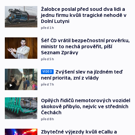
Žalobce poslal před soud dva lidi a
jednu firmu kvůli tragické nehodě v
Dolní Lutyni
před 1
h
Šéf ČD vrátil bezpečnostní prověrku,
ministr to nechá prověřit, píší
Seznam Zprávy
před 5
h
Zvýšení slev na jízdném teď
VIDEO
není priorita, zní z vlády
před 7
h
Opilých řidičů nemotorových vozidel
skokově přibylo, nejvíc ve středních
Čechách
před 8
h
Zbytečné výjezdy kvůli eCallu a