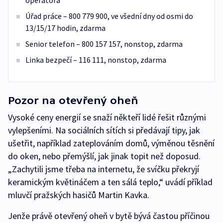
operátora
Úřad práce – 800 779 900, ve všední dny od osmi do
13/15/17 hodin, zdarma
Senior telefon – 800 157 157, nonstop, zdarma
Linka bezpečí – 116 111, nonstop, zdarma
Pozor na otevřený oheň
Vysoké ceny energií se snaží někteří lidé řešit různými
vylepšeními. Na sociálních sítích si předávají tipy, jak
ušetřit, například zateplováním domů, výměnou těsnění
do oken, nebo přemýšlí, jak jinak topit než doposud.
„Zachytili jsme třeba na internetu, že svíčku překryjí
keramickým květináčem a ten sálá teplo,“ uvádí příklad
mluvčí pražských hasičů Martin Kavka.
Jenže právě otevřený oheň v bytě bývá častou příčinou