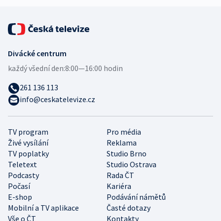
Divácké centrum
každý všední den:
8:00—16:00 hodin
261 136 113
info@ceskatelevize.cz
TV program
Pro média
Živé vysílání
Reklama
TV poplatky
Studio Brno
Teletext
Studio Ostrava
Podcasty
Rada ČT
Počasí
Kariéra
E-shop
Podávání námětů
Mobilní a TV aplikace
Časté dotazy
Vše o ČT
Kontakty