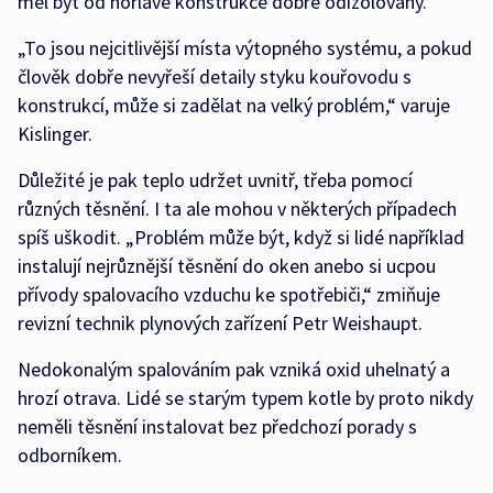
měl být od hořlavé konstrukce dobře odizolovaný.
„To jsou nejcitlivější místa výtopného systému, a pokud
člověk dobře nevyřeší detaily styku kouřovodu s
konstrukcí, může si zadělat na velký problém,“ varuje
Kislinger.
Důležité je pak teplo udržet uvnitř, třeba pomocí
různých těsnění. I ta ale mohou v některých případech
spíš uškodit. „Problém může být, když si lidé například
instalují nejrůznější těsnění do oken anebo si ucpou
přívody spalovacího vzduchu ke spotřebiči,“ zmiňuje
revizní technik plynových zařízení Petr Weishaupt.
Nedokonalým spalováním pak vzniká oxid uhelnatý a
hrozí otrava. Lidé se starým typem kotle by proto nikdy
neměli těsnění instalovat bez předchozí porady s
odborníkem.