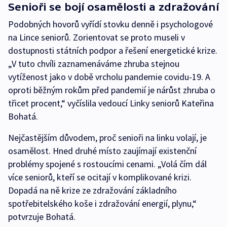
Senioři se bojí osamělosti a zdražování
Podobných hovorů vyřídí stovku denně i psychologové
na Lince seniorů. Zorientovat se proto museli v
dostupnosti státních podpor a řešení energetické krize.
„V tuto chvíli zaznamenáváme zhruba stejnou
vytíženost jako v době vrcholu pandemie covidu-19. A
oproti běžným rokům před pandemií je nárůst zhruba o
třicet procent,“ vyčíslila vedoucí Linky seniorů Kateřina
Bohatá.
Nejčastějším důvodem, proč senioři na linku volají, je
osamělost. Hned druhé místo zaujímají existenční
problémy spojené s rostoucími cenami. „Volá čím dál
více seniorů, kteří se ocitají v komplikované krizi.
Dopadá na ně krize ze zdražování základního
spotřebitelského koše i zdražování energií, plynu,“
potvrzuje Bohatá.