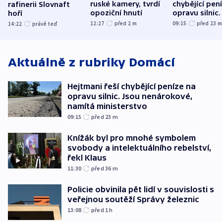
ruské kamery, tvrdí
chybějící pen
rafinerii Slovnaft
opoziční hnutí
opravu silnic.
hoří
nenárokové, 
12:27
před 2
m
09:15
před 23
14:22
právě teď
ministerstvo
Aktuálně z rubriky
Domácí
Hejtmani řeší chybějící peníze na
opravu silnic. Jsou nenárokové,
namítá ministerstvo
09:15
před 23
m
Knížák byl pro mnohé symbolem
svobody a intelektuálního rebelství,
řekl Klaus
11:30
před 36
m
Policie obvinila pět lidí v souvislosti s
veřejnou soutěží Správy železnic
13:08
před 1
h