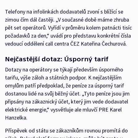
Telefony na infolinkách dodavatelů zvoní s blížící se
zimou čím dál častěji. „V současné době máme zhruba
pět set operátorů. Vyřídí v průměru kolem patnácti tisíc
požadavků za den,“ uvádí pro představu konkrétní čísla
vedoucí oddělení call centra ČEZ Kateřina Čechurová.
Nejčastější dotaz: Úsporný tarif
Dotazy na operátory se týkají především úsporného
tarifu, výše záloh a státních podpor. K nejčastějším
omylům patří předpoklad, že peníze za úsporný tarif
dostanou lidé na svůj běžný účet. „Tyto peníze jsou jim
připsány na zákaznický účet, který jim vede dodavatel
elektrické energie,“ vysvětluje ale mluvčí PRE Karel
Hanzelka.
Příspěvek od státu se zákazníkům rovnou promítá do