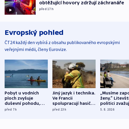
obtěžující hovory zdržují záchranáře
před 17
h
Evropský pohled
ČT24 každý den vybírá z obsahu publikovaného evropskými
veřejnými médii, členy Eurovize.
Pobyt u vodních
Jiný jazyk i technika.
„Musíme zapo
ploch zvyšuje
Ve Francii
ženy.“ Litevšt
duševní pohodu,
spolupracují hasiči z
politici zvažuj
ukázala
různých zemí
dohodu o
před 7
h
před 23
h
5. 8. 2026
mezinárodní studie
demografii