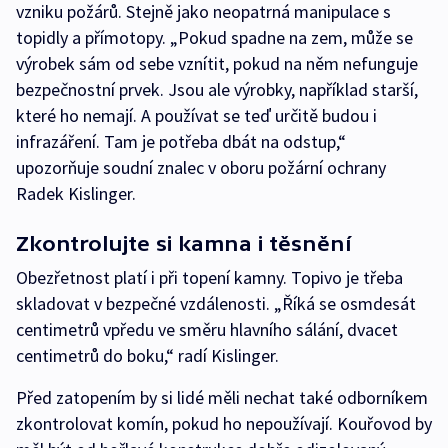
vzniku požárů. Stejně jako neopatrná manipulace s
topidly a přímotopy. „Pokud spadne na zem, může se
výrobek sám od sebe vznítit, pokud na něm nefunguje
bezpečnostní prvek. Jsou ale výrobky, například starší,
které ho nemají. A používat se teď určitě budou i
infrazáření. Tam je potřeba dbát na odstup,“
upozorňuje soudní znalec v oboru požární ochrany
Radek Kislinger.
Zkontrolujte si kamna i těsnění
Obezřetnost platí i při topení kamny. Topivo je třeba
skladovat v bezpečné vzdálenosti. „Říká se osmdesát
centimetrů vpředu ve směru hlavního sálání, dvacet
centimetrů do boku,“ radí Kislinger.
Před zatopením by si lidé měli nechat také odborníkem
zkontrolovat komín, pokud ho nepoužívají. Kouřovod by