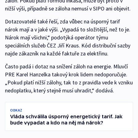
záloh. Pokud platí formou inkasa, může být proto v
nižší výši, případně se záloha nemusí v SIPO ani objevit.
Dotazovatelé také řeší, zda vůbec na úsporný tarif
nárok mají a v jaké výši. „Vypadá to složitější, než to je.
Nárok mají všichni,“ podotýká operátor týmu
speciálních služeb ČEZ Jiří Kraus. Kód distribuční sazby
najde zákazník na každé faktuře za elektřinu.
Často padá i dotaz na snížení záloh na energie. Mluvčí
PRE Karel Hanzelka takový krok lidem nedoporučuje.
„Pokud platí nižší zálohy, tak to z pravidla vede k vzniku
nedoplatku, který stejně musí uhradit,“ dodává.
ODKAZ
Vláda schválila úsporný energetický tarif. Jak
bude vypadat a kdo na něj má nárok?