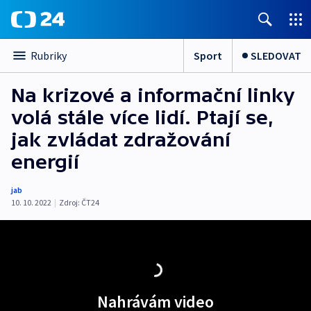
Sport
SLEDOVAT
Rubriky
Na krizové a informační linky
volá stále více lidí. Ptají se,
jak zvládat zdražování
energií
jab
10. 10. 2022
|
Zdroj:
ČT24
Nahrávám video