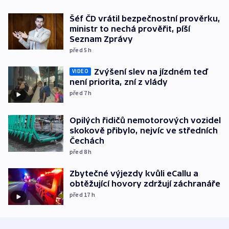
Šéf ČD vrátil bezpečnostní prověrku,
ministr to nechá prověřit, píší
Seznam Zprávy
před 5
h
Zvýšení slev na jízdném teď
VIDEO
není priorita, zní z vlády
před 7
h
Opilých řidičů nemotorových vozidel
skokově přibylo, nejvíc ve středních
Čechách
před 8
h
Zbytečné výjezdy kvůli eCallu a
obtěžující hovory zdržují záchranáře
před 17
h