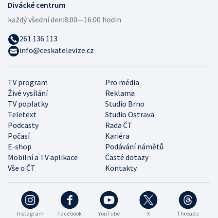
Divácké centrum
každý všední den:
8:00—16:00 hodin
261 136 113
info@ceskatelevize.cz
TV program
Pro média
Živé vysílání
Reklama
TV poplatky
Studio Brno
Teletext
Studio Ostrava
Podcasty
Rada ČT
Počasí
Kariéra
E-shop
Podávání námětů
Mobilní a TV aplikace
Časté dotazy
Vše o ČT
Kontakty
Instagram
Facebook
YouTube
X
Threads