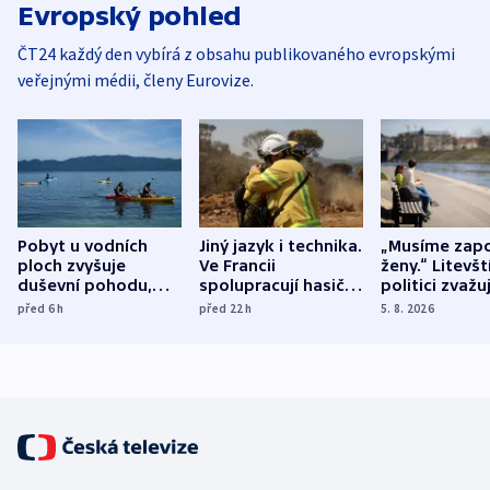
Evropský pohled
ČT24 každý den vybírá z obsahu publikovaného evropskými
veřejnými médii, členy Eurovize.
Pobyt u vodních
Jiný jazyk i technika.
„Musíme zapo
ploch zvyšuje
Ve Francii
ženy.“ Litevšt
duševní pohodu,
spolupracují hasiči z
politici zvažuj
ukázala
různých zemí
dohodu o
před 6
h
před 22
h
5. 8. 2026
mezinárodní studie
demografii