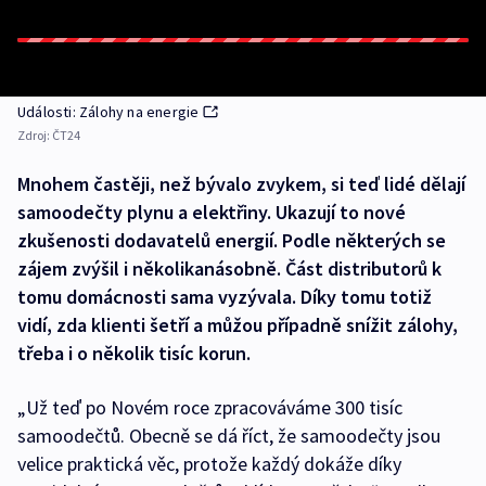
Události: Zálohy na energie
Zdroj:
ČT24
Mnohem častěji, než bývalo zvykem, si teď lidé dělají
samoodečty plynu a elektřiny. Ukazují to nové
zkušenosti dodavatelů energií. Podle některých se
zájem zvýšil i několikanásobně. Část distributorů k
tomu domácnosti sama vyzývala. Díky tomu totiž
vidí, zda klienti šetří a můžou případně snížit zálohy,
třeba i o několik tisíc korun.
„Už teď po Novém roce zpracováváme 300 tisíc
samoodečtů. Obecně se dá říct, že samoodečty jsou
velice praktická věc, protože každý dokáže díky