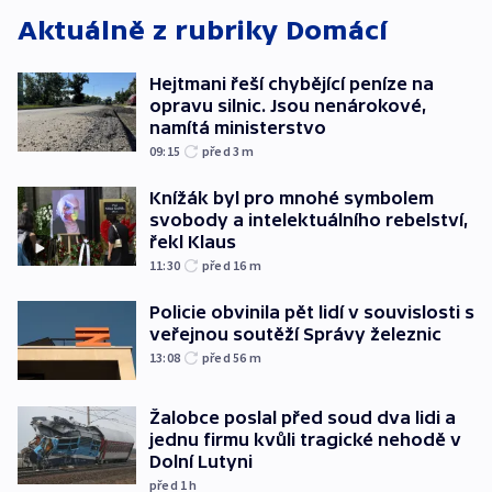
Aktuálně z rubriky
Domácí
Hejtmani řeší chybějící peníze na
opravu silnic. Jsou nenárokové,
namítá ministerstvo
09:15
před 3
m
Knížák byl pro mnohé symbolem
svobody a intelektuálního rebelství,
řekl Klaus
11:30
před 16
m
Policie obvinila pět lidí v souvislosti s
veřejnou soutěží Správy železnic
13:08
před 56
m
Žalobce poslal před soud dva lidi a
jednu firmu kvůli tragické nehodě v
Dolní Lutyni
před 1
h