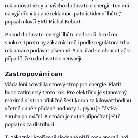
reklamovat vždy u našeho dodavatele energií. Ten má
na vyjádření k dané reklamaci patnáctidenní lhůtu,“
popsal mluvčí ERÚ Michal Kebort.
Pokud dodavatel energií lhůtu nedodrží, hrozí mu
sankce. I proto by zákazníci měli podle regulátora trhu
reklamace podávat písemně. A na úřad se obracet až v
případě, že u dodavatele neuspějí.
Zastropování cen
Vláda loni schválila cenový strop pro energie. Platit
bude zatím celý tento rok. Pro elektřinu je stanovený
maximální strop přibližně šest korun za kilowatthodinu
včetně daně z přidané hodnoty. U plynu je částka
zhruba poloviční. K cenám je nutné připočítat ještě
poplatek za distribuci.
Ti zákazníci, kteří mají sjednané nižší ceny energií, než