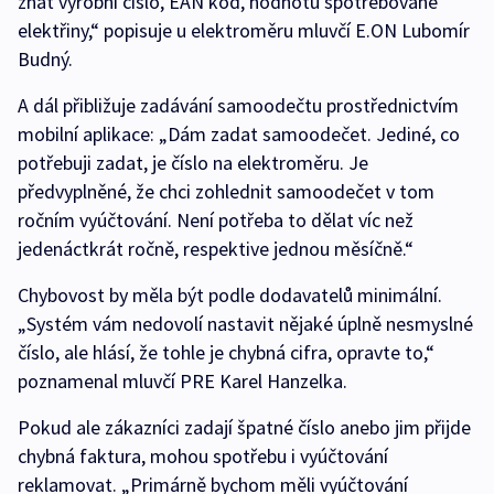
znát výrobní číslo, EAN kód, hodnotu spotřebované
elektřiny,“ popisuje u elektroměru mluvčí E.ON Lubomír
Budný.
A dál přibližuje zadávání samoodečtu prostřednictvím
mobilní aplikace: „Dám zadat samoodečet. Jediné, co
potřebuji zadat, je číslo na elektroměru. Je
předvyplněné, že chci zohlednit samoodečet v tom
ročním vyúčtování. Není potřeba to dělat víc než
jedenáctkrát ročně, respektive jednou měsíčně.“
Chybovost by měla být podle dodavatelů minimální.
„Systém vám nedovolí nastavit nějaké úplně nesmyslné
číslo, ale hlásí, že tohle je chybná cifra, opravte to,“
poznamenal mluvčí PRE Karel Hanzelka.
Pokud ale zákazníci zadají špatné číslo anebo jim přijde
chybná faktura, mohou spotřebu i vyúčtování
reklamovat. „Primárně bychom měli vyúčtování