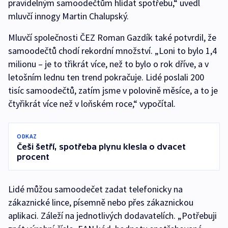
pravidelným samoodečtům hlídat spotřebu,“ uvedl
mluvčí innogy Martin Chalupský.
Mluvčí společnosti ČEZ Roman Gazdík také potvrdil, že
samoodečtů chodí rekordní množství. „Loni to bylo 1,4
milionu – je to třikrát více, než to bylo o rok dříve, a v
letošním lednu ten trend pokračuje. Lidé poslali 200
tisíc samoodečtů, zatím jsme v polovině měsíce, a to je
čtyřikrát více než v loňském roce,“ vypočítal.
ODKAZ
Češi šetří, spotřeba plynu klesla o dvacet
procent
Lidé můžou samoodečet zadat telefonicky na
zákaznické lince, písemně nebo přes zákaznickou
aplikaci. Záleží na jednotlivých dodavatelích. „Potřebuji