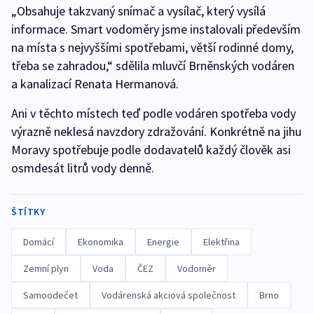
„Obsahuje takzvaný snímač a vysílač, který vysílá
informace. Smart vodoměry jsme instalovali především
na místa s nejvyššími spotřebami, větší rodinné domy,
třeba se zahradou,“ sdělila mluvčí Brněnských vodáren
a kanalizací Renata Hermanová.
Ani v těchto místech teď podle vodáren spotřeba vody
výrazně neklesá navzdory zdražování. Konkrétně na jihu
Moravy spotřebuje podle dodavatelů každý člověk asi
osmdesát litrů vody denně.
ŠTÍTKY
Domácí
Ekonomika
Energie
Elektřina
Zemní plyn
Voda
ČEZ
Vodoměr
Samoodečet
Vodárenská akciová společnost
Brno