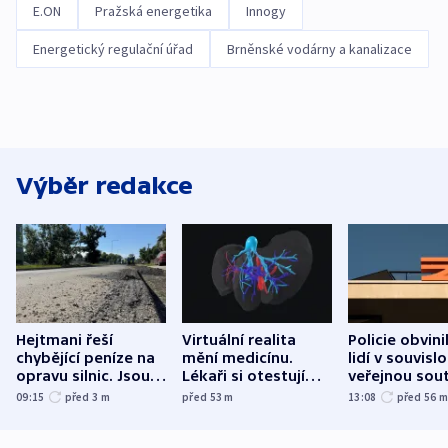
E.ON
Pražská energetika
Innogy
Energetický regulační úřad
Brněnské vodárny a kanalizace
Výběr redakce
Hejtmani řeší
Virtuální realita
Policie obvini
chybějící peníze na
mění medicínu.
lidí v souvislo
opravu silnic. Jsou
Lékaři si otestují
veřejnou sout
nenárokové, namítá
každý řez, říká
Správy železn
09:15
před 3
m
před 53
m
13:08
před 56
ministerstvo
český expert