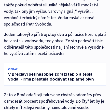
takže pokud odběrateli uniká nějaké větší množství
vody, tak ony jim vyšlou varovný signál,“ vysvětlil
výrobně-technický náměstek Vodárenské akciové
společnosti Petr Svoboda.
Jeden takovýto přístroj stojí dva a půl tisíce korun, platí
ho vlastník vodovodu, tedy obce. Ze sto padesáti tisíc
odběratelů této společnosti na jižní Moravě a Vysočině
ho využívá zatím necelá tisícovka.
ODKAZ
V Břeclavi pětinásobně zdraží teplo a teplá
voda. Firma přestala dodávat teplárně plyn
Zato v Brně odečítají takzvané chytré vodoměry přes
osmdesát procent spotřebované vody. Do čtyř let by je
chtěly mít zdejší vodárny nainstalované všude.