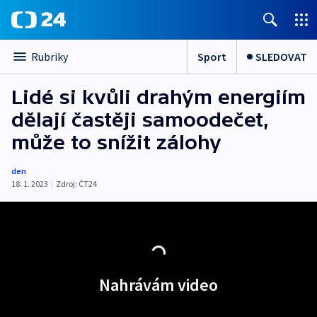
Sport
SLEDOVAT
Rubriky
Lidé si kvůli drahým energiím
dělají častěji samoodečet,
může to snížit zálohy
den
18. 1. 2023
|
Zdroj:
ČT24
Nahrávám video