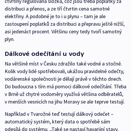
čtvrtiny regulovaná složka, což jsou třeba poplatky za
distribuci a přenos, a ze tří čtvrtin cena samotné
elektřiny. A podobné je to i u plynu – tam je ale
zastoupení poplatků za distribuci a přepravu ještě nižší,
asi jedenáct procent. Většinu ceny tedy tvoří samotný
plyn.
Dálkové odečítání u vody
Na většině míst v Česku zdražilo také vodné a stočné.
Kolik vody lidé spotřebovali, ukážou pravidelné odečty,
vodárenské společnosti je dělají právě v těchto dnech.
Do budoucna s tím má pomoci dálkové odečítání. Třeba
v Brně už chytré vodoměry využívá většina odběratelů,
v menších vesnicích na jihu Moravy se ale teprve testují.
Například v Tvarožné teď testují dálkový odečet –
automatický systém, který data o spotřebě sám
odesílá do systému. „Také se nastaví havarijní stavy,