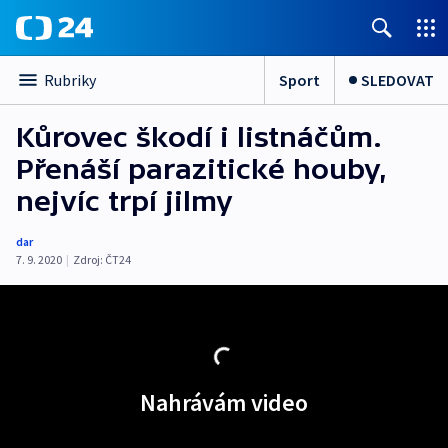
Sport
SLEDOVAT
Rubriky
Kůrovec škodí i listnáčům.
Přenáší parazitické houby,
nejvíc trpí jilmy
dar
7. 9. 2020
|
Zdroj:
ČT24
Nahrávám video