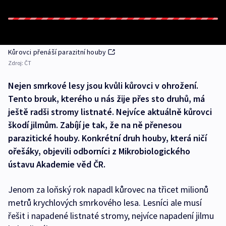
Kůrovci přenáší parazitní houby
Zdroj:
ČT
Nejen smrkové lesy jsou kvůli kůrovci v ohrožení.
Tento brouk, kterého u nás žije přes sto druhů, má
ještě radši stromy listnaté. Nejvíce aktuálně kůrovci
škodí jilmům. Zabíjí je tak, že na ně přenesou
parazitické houby. Konkrétní druh houby, která ničí
ořešáky, objevili odborníci z Mikrobiologického
ústavu Akademie věd ČR.
Jenom za loňský rok napadl kůrovec na třicet milionů
metrů krychlových smrkového lesa. Lesníci ale musí
řešit i napadené listnaté stromy, nejvíce napadení jilmu