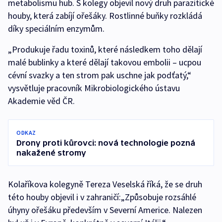
metabolismu hub. S kolegy objevil nový druh parazitické
houby, která zabíjí ořešáky. Rostlinné buňky rozkládá
díky speciálním enzymům.
„Produkuje řadu toxinů, které následkem toho dělají
malé bublinky a které dělají takovou embolii – ucpou
cévní svazky a ten strom pak uschne jak podťatý,“
vysvětluje pracovník Mikrobiologického ústavu
Akademie věd ČR.
ODKAZ
Drony proti kůrovci: nová technologie pozná
nakažené stromy
Kolaříkova kolegyně Tereza Veselská říká, že se druh
této houby objevil i v zahraničí:„Způsobuje rozsáhlé
úhyny ořešáku především v Severní Americe. Nalezen