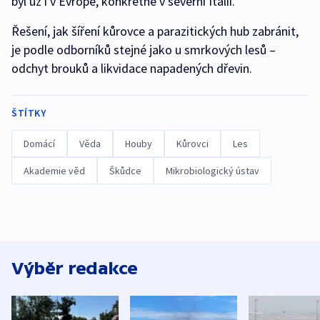
byl už i v Evropě, konkrétně v severní Itálii.“
Řešení, jak šíření kůrovce a parazitických hub zabránit,
je podle odborníků stejné jako u smrkových lesů –
odchyt brouků a likvidace napadených dřevin.
ŠTÍTKY
Domácí
Věda
Houby
Kůrovci
Les
Akademie věd
Škůdce
Mikrobiologický ústav
Výběr redakce