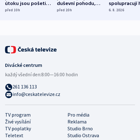
útoku jsou pošetilé,
duševní pohodu,
spolupracují h
míní estonský
ukázala
různých zemí
před 10
h
před 20
h
6. 8. 2026
bezpečnostní
mezinárodní studie
expert
Divácké centrum
každý všední den:
8:00—16:00 hodin
261 136 113
info@ceskatelevize.cz
TV program
Pro média
Živé vysílání
Reklama
TV poplatky
Studio Brno
Teletext
Studio Ostrava