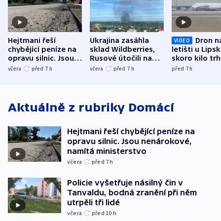
Hejtmani řeší
Ukrajina zasáhla
Dron n
VIDEO
chybějící peníze na
sklad Wildberries,
letišti u Lips
opravu silnic. Jsou
Rusové útočili na
skoro kilo trh
nenárokové, namítá
trh, hasiče či
indicie ukazuj
včera
před 7
h
včera
před 7
h
před 7
h
ministerstvo
stadion
Rusko
Aktuálně z rubriky
Domácí
Hejtmani řeší chybějící peníze na
opravu silnic. Jsou nenárokové,
namítá ministerstvo
včera
před 7
h
Policie vyšetřuje násilný čin v
Tanvaldu, bodná zranění při něm
utrpěli tři lidé
včera
před 10
h