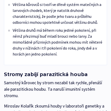
Většina kůrovců si tvoří ve dřevě systém matečných a
larvových chodeb, který je natolik druhově
charakteristický, že podle jeho tvaru a průběhu
odborníci mohou spolehlivě určovat většinu druhů.
Většina druhů má během roku jediné pokolení, při
němž přezimují buď mladí brouci nebo larvy. Za
mimořádně příznivých podmínek mohou mít některé
druhy v nížinách i tři pokolení do roka, jindy dvě a v
horách jen jedno pokolení.
Stromy zabíjí parazitická houba
Samotný kůrovec by strom nezabil tak rychle, přenáší
ale parazitickou houbu. Ta naruší imunitní systém
stromu.
Miroslav Kolařík zkoumá houby v laboratoři genetiky a