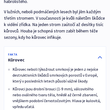
habrolistého.
V lužních, neboli podmáčených lesech byl jilm každým
třetím stromem. V současnosti je kvůli náletům škůdce
k vidění zřídka. Na jeden strom zaútočí až desítky tisíc
kůrovců. Houba je schopná strom zabít během téže
sezony, kdy ho kůrovec infikuje.
FAKTA
Kůrovec
Kůrovec neboli lýkožrout smrkový je jeden z nejvíce
destruktivních škůdců smrkových porostů v Evropě,
který v posledních letech působí vážné škody.
Kůrovci jsou drobní brouci (1-9 mm), válcovitého
nebo oválného tvaru těla, hnědě až černě zbarvení,
vnějškem podobní červotočovitým. Hlava je kulovitá,
vpředu uťatá.