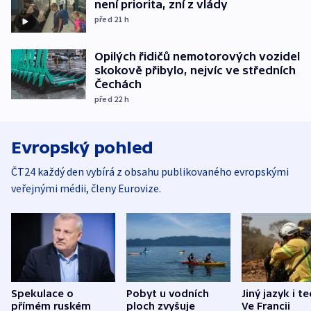
není priorita, zní z vlády
před 21
h
Opilých řidičů nemotorových vozidel
skokově přibylo, nejvíc ve středních
Čechách
před 22
h
Evropský pohled
ČT24 každý den vybírá z obsahu publikovaného evropskými
veřejnými médii, členy Eurovize.
Spekulace o
Pobyt u vodních
Jiný jazyk i t
přímém ruském
ploch zvyšuje
Ve Francii