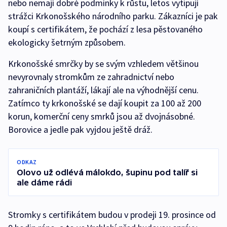
nebo nemají dobré podmínky k růstu, letos vytipují
strážci Krkonošského národního parku. Zákazníci je pak
koupí s certifikátem, že pochází z lesa pěstovaného
ekologicky šetrným způsobem.
Krkonošské smrčky by se svým vzhledem většinou
nevyrovnaly stromkům ze zahradnictví nebo
zahraničních plantáží, lákají ale na výhodnější cenu.
Zatímco ty krkonošské se dají koupit za 100 až 200
korun, komerční ceny smrků jsou až dvojnásobné.
Borovice a jedle pak vyjdou ještě dráž.
ODKAZ
Olovo už odlévá málokdo, šupinu pod talíř si
ale dáme rádi
Stromky s certifikátem budou v prodeji 19. prosince od