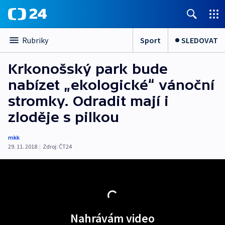
Sport
SLEDOVAT
Rubriky
Krkonošský park bude
nabízet „ekologické“ vánoční
stromky. Odradit mají i
zloděje s pilkou
mkk
29. 11. 2018
|
Zdroj:
ČT24
Nahrávám video