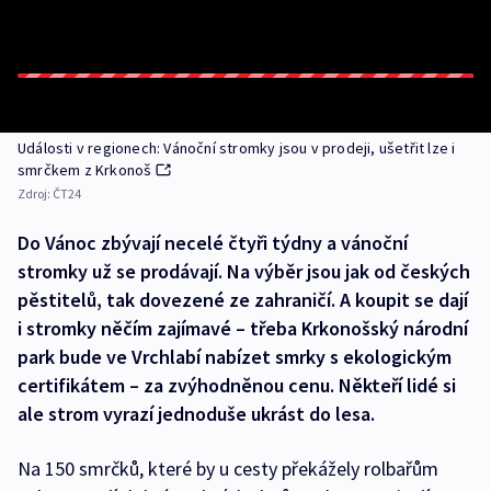
Události v regionech: Vánoční stromky jsou v prodeji, ušetřit lze i
smrčkem z Krkonoš
Zdroj:
ČT24
Do Vánoc zbývají necelé čtyři týdny a vánoční
stromky už se prodávají. Na výběr jsou jak od českých
pěstitelů, tak dovezené ze zahraničí. A koupit se dají
i stromky něčím zajímavé – třeba Krkonošský národní
park bude ve Vrchlabí nabízet smrky s ekologickým
certifikátem – za zvýhodněnou cenu. Někteří lidé si
ale strom vyrazí jednoduše ukrást do lesa.
Na 150 smrčků, které by u cesty překážely rolbařům