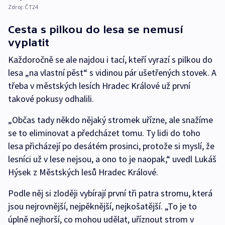
Zdroj:
ČT24
Cesta s pilkou do lesa se nemusí
vyplatit
Každoročně se ale najdou i tací, kteří vyrazí s pilkou do
lesa „na vlastní pěst“ s vidinou pár ušetřených stovek. A
třeba v městských lesích Hradec Králové už první
takové pokusy odhalili.
„Občas tady někdo nějaký stromek uřízne, ale snažíme
se to eliminovat a předcházet tomu. Ty lidi do toho
lesa přicházejí po desátém prosinci, protože si myslí, že
lesníci už v lese nejsou, a ono to je naopak,“ uvedl Lukáš
Hýsek z Městských lesů Hradec Králové.
Podle něj si zloději vybírají první tři patra stromu, která
jsou nejrovnější, nejpěknější, nejkošatější. „To je to
úplně nejhorší, co mohou udělat, uříznout strom v