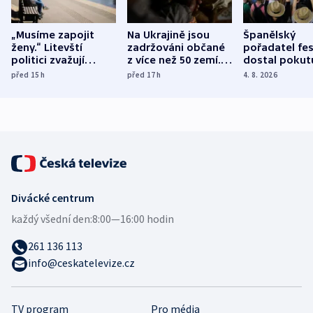
„Musíme zapojit
Na Ukrajině jsou
Španělský
ženy.“ Litevští
zadržováni občané
pořadatel fes
politici zvažují
z více než 50 zemí.
dostal pokut
dohodu o
Bojovali na straně
nekalé prakti
před 15
h
před 17
h
4. 8. 2026
demografii
Ruska
Divácké centrum
každý všední den:
8:00—16:00 hodin
261 136 113
info@ceskatelevize.cz
TV program
Pro média