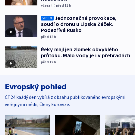
včera
před 11
h
Jednoznačná provokace,
VIDEO
soudí o dronu u Lipska Žáček.
Podezřívá Rusko
před 12
h
Řeky mají jen zlomek obvyklého
průtoku. Málo vody je i v přehradách
před 12
h
Evropský pohled
ČT24 každý den vybírá z obsahu publikovaného evropskými
veřejnými médii, členy Eurovize.