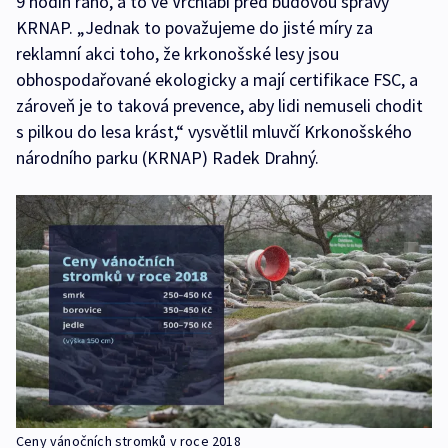
9 hodin ráno, a to ve Vrchlabí před budovou správy
KRNAP. „Jednak to považujeme do jisté míry za
reklamní akci toho, že krkonošské lesy jsou
obhospodařované ekologicky a mají certifikace FSC, a
zároveň je to taková prevence, aby lidi nemuseli chodit
s pilkou do lesa krást,“ vysvětlil mluvčí Krkonošského
národního parku (KRNAP) Radek Drahný.
Ceny vánočních stromků v roce 2018