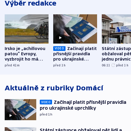
Výběr redakce
Irsko je „achillovou
Začínají platit
Státní zástu
VIDEO
patou“ Evropy,
přísnější pravidla
obžaloval pět 
vyzbrojit ho má
pro ukrajinské
jednu právni
Francie
uprchlíky
osobu v kauz
před 42
m
před 1
h
06:11
před 1
h
Bulovky
Aktuálně z rubriky
Domácí
Začínají platit přísnější pravidla
VIDEO
pro ukrajinské uprchlíky
před 1
h
Státní zástupce obžaloval pět lidí a