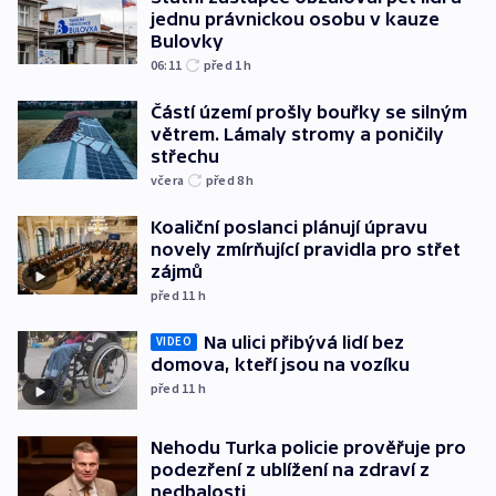
jednu právnickou osobu v kauze
Bulovky
06:11
před 1
h
Částí území prošly bouřky se silným
větrem. Lámaly stromy a poničily
střechu
včera
před 8
h
Koaliční poslanci plánují úpravu
novely zmírňující pravidla pro střet
zájmů
před 11
h
Na ulici přibývá lidí bez
VIDEO
domova, kteří jsou na vozíku
před 11
h
Nehodu Turka policie prověřuje pro
podezření z ublížení na zdraví z
nedbalosti