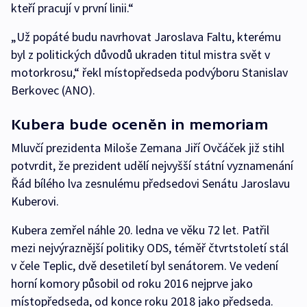
kteří pracují v první linii.“
„Už popáté budu navrhovat Jaroslava Faltu, kterému
byl z politických důvodů ukraden titul mistra svět v
motorkrosu,“ řekl místopředseda podvýboru Stanislav
Berkovec (ANO).
Kubera bude oceněn in memoriam
Mluvčí prezidenta Miloše Zemana Jiří Ovčáček již stihl
potvrdit, že prezident udělí nejvyšší státní vyznamenání
Řád bílého lva zesnulému předsedovi Senátu Jaroslavu
Kuberovi.
Kubera zemřel náhle 20. ledna ve věku 72 let. Patřil
mezi nejvýraznější politiky ODS, téměř čtvrtstoletí stál
v čele Teplic, dvě desetiletí byl senátorem. Ve vedení
horní komory působil od roku 2016 nejprve jako
místopředseda, od konce roku 2018 jako předseda.