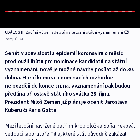
UDÁLOSTI: Začíná výběr adeptů na letošní státní vyznamenání
Zdroj:
ČT24
Senát v souvislosti s epidemií koronaviru o měsíc
prodloužil lhůtu pro nominace kandidátů na státní
vyznamenání, nově je možné návrhy posílat až do 30.
dubna. Horní komora o nominacích rozhodne
nejpozději do konce srpna, vyznamenání pak budou
předána při oslavě státního svátku 28. října.
Prezident Miloš Zeman již plánuje ocenit Jaroslava
Kuberu či Karla Gotta.
Mezi letošní navržené patří mikrobioložka Soňa Peková,
vedoucí laboratoře Tilia, které stát původně zakázal