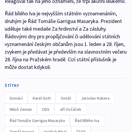
Reagoval tak na jeho oznámení, že trpí akutní leukémií.
Řád bílého lva je nejvyšším státním vyznamenáním,
druhým je Řád Tomáše Garrigua Masaryka. Prezident
uděluje také medaile Za hrdinství a Za zásluhy.
Řádovými dny pro propůjčování či udělování státních
vyznamenání českým občanům jsou 1. leden a 28. říjen,
zvykem je předávat je především na slavnostním večeru
28. října na Pražském hradě. Cizí státní příslušník je
může dostat kdykoli.
ŠTÍTKY
Domácí
Karel Gott
Senát
Jaroslav Kubera
Miloš Zeman
ODS
Jiří Ovčáček
Řád Tomáše Garrigua Masaryka
Řád Bílého lva
Tomáš Hanzel
Vojtěch Pikal
ČSSD