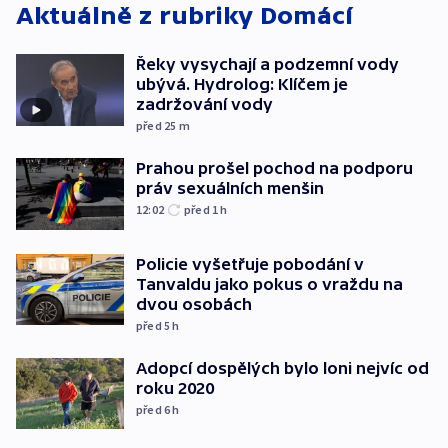
Aktuálně z rubriky
Domácí
Řeky vysychají a podzemní vody
ubývá. Hydrolog: Klíčem je
zadržování vody
před 25
m
Prahou prošel pochod na podporu
práv sexuálních menšin
12:02
před 1
h
Policie vyšetřuje pobodání v
Tanvaldu jako pokus o vraždu na
dvou osobách
před 5
h
Adopcí dospělých bylo loni nejvíc od
roku 2020
před 6
h