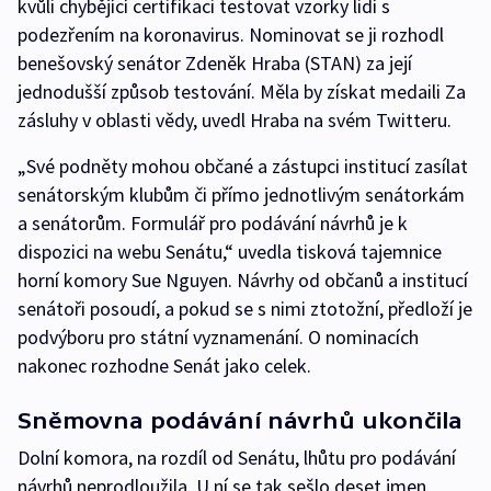
kvůli chybějící certifikaci testovat vzorky lidí s
podezřením na koronavirus. Nominovat se ji rozhodl
benešovský senátor Zdeněk Hraba (STAN) za její
jednodušší způsob testování. Měla by získat medaili Za
zásluhy v oblasti vědy, uvedl Hraba na svém Twitteru.
„Své podněty mohou občané a zástupci institucí zasílat
senátorským klubům či přímo jednotlivým senátorkám
a senátorům. Formulář pro podávání návrhů je k
dispozici na webu Senátu,“ uvedla tisková tajemnice
horní komory Sue Nguyen. Návrhy od občanů a institucí
senátoři posoudí, a pokud se s nimi ztotožní, předloží je
podvýboru pro státní vyznamenání. O nominacích
nakonec rozhodne Senát jako celek.
Sněmovna podávání návrhů ukončila
Dolní komora, na rozdíl od Senátu, lhůtu pro podávání
návrhů neprodloužila. U ní se tak sešlo deset jmen.