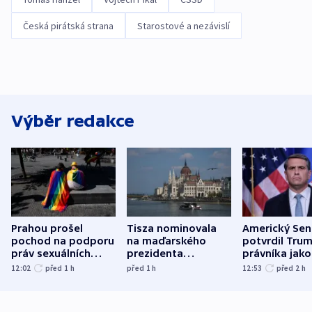
Česká pirátská strana
Starostové a nezávislí
Výběr redakce
Prahou prošel
Tisza nominovala
Americký Sen
pochod na podporu
na maďarského
potvrdil Tru
práv sexuálních
prezidenta
právníka jako
menšin
bývalého šéfa
ministra
12:02
před 1
h
před 1
h
12:53
před 2
h
nejvyššího soudu
spravedlnost