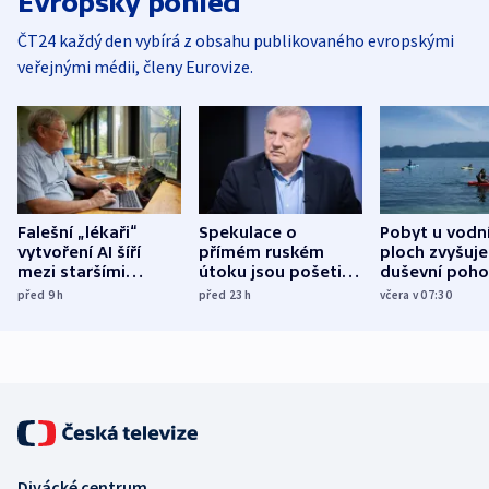
Evropský pohled
ČT24 každý den vybírá z obsahu publikovaného evropskými
veřejnými médii, členy Eurovize.
Falešní „lékaři“
Spekulace o
Pobyt u vodn
vytvoření AI šíří
přímém ruském
ploch zvyšuje
mezi staršími
útoku jsou pošetilé,
duševní poho
Poláky nebezpečné
míní estonský
ukázala
před 9
h
před 23
h
včera v 07:30
zdravotní rady
bezpečnostní
mezinárodní 
expert
Divácké centrum