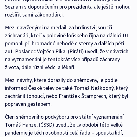
Seznam s doporučením pro prezidenta ale ještě mohou
rozšířit sami zákonodárci.
Mezi navrženými na medaili za hrdinství jsou tři
záchranáři, kteří v polovině loňského října na dálnici D1
pomohli při hromadné nehodě cisterny a dalších pěti
aut. Poslanec Vojtěch Pikal (Piráti) uvedl, že v návrzích
na vyznamenání je tentokrát více případů záchrany
života, dále různí vědci a lékaři.
Mezi návrhy, které dorazily do sněmovny, je podle
informací České televize také Tomáš Neškodný, který
zachránil tonoucí, nebo František Štamprech, který byl
popraven gestapem.
Člen sněmovního podvýboru pro státní vyznamenání
Tomáš Hanzel (ČSSD) uvedl, že „v období této velké
pandemie je těch osobností celá řada – spousta lidí,