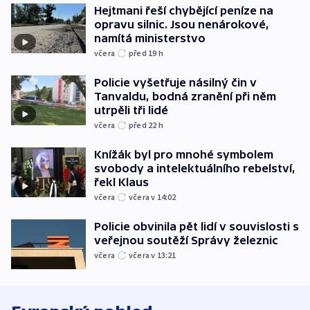
Hejtmani řeší chybějící peníze na
opravu silnic. Jsou nenárokové,
namítá ministerstvo
včera
před 19
h
Policie vyšetřuje násilný čin v
Tanvaldu, bodná zranění při něm
utrpěli tři lidé
včera
před 22
h
Knížák byl pro mnohé symbolem
svobody a intelektuálního rebelství,
řekl Klaus
včera
včera v 14:02
Policie obvinila pět lidí v souvislosti s
veřejnou soutěží Správy železnic
včera
včera v 13:21