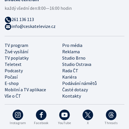
každý všední den:
8:00—16:00 hodin
261 136 113
info@ceskatelevize.cz
TV program
Pro média
Živé vysílání
Reklama
TV poplatky
Studio Brno
Teletext
Studio Ostrava
Podcasty
Rada ČT
Počasí
Kariéra
E-shop
Podávání námětů
Mobilní a TV aplikace
Časté dotazy
Vše o ČT
Kontakty
Instagram
Facebook
YouTube
X
Threads