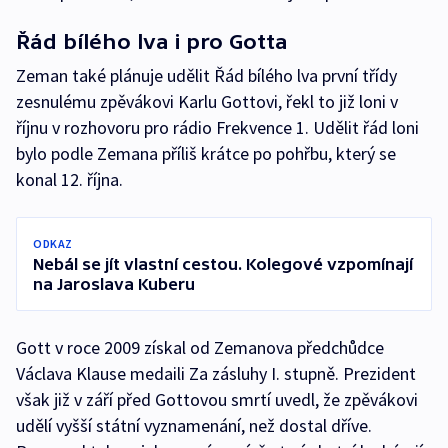
Řád bílého lva i pro Gotta
Zeman také plánuje udělit Řád bílého lva první třídy
zesnulému zpěvákovi Karlu Gottovi, řekl to již loni v
říjnu v rozhovoru pro rádio Frekvence 1. Udělit řád loni
bylo podle Zemana příliš krátce po pohřbu, který se
konal 12. října.
ODKAZ
Nebál se jít vlastní cestou. Kolegové vzpomínají
na Jaroslava Kuberu
Gott v roce 2009 získal od Zemanova předchůdce
Václava Klause medaili Za zásluhy I. stupně. Prezident
však již v září před Gottovou smrtí uvedl, že zpěvákovi
udělí vyšší státní vyznamenání, než dostal dříve.