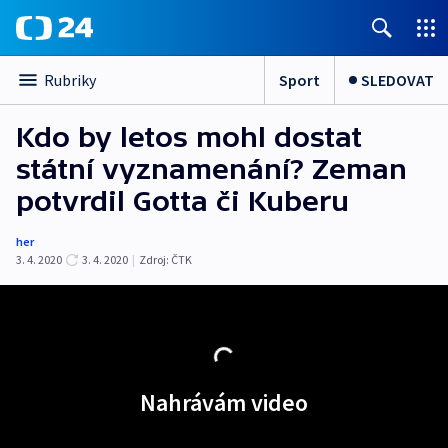
Sport
SLEDOVAT
Rubriky
Kdo by letos mohl dostat
státní vyznamenání? Zeman
potvrdil Gotta či Kuberu
her
3. 4. 2020
3. 4. 2020
|
Zdroj:
ČTK
Nahrávám video