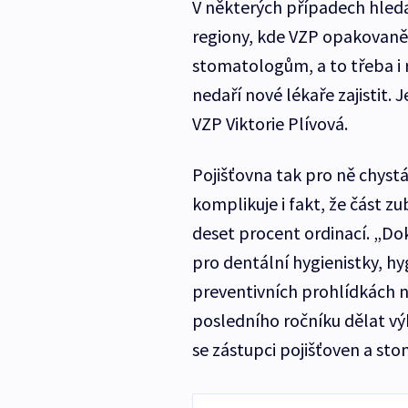
V některých případech hleda
regiony, kde VZP opakovaně 
stomatologům, a to třeba i r
nedaří nové lékaře zajistit.
VZP Viktorie Plívová.
Pojišťovna tak pro ně chystá
komplikuje i fakt, že část z
deset procent ordinací. „Dok
pro dentální hygienistky, hy
preventivních prohlídkách 
posledního ročníku dělat výk
se zástupci pojišťoven a sto