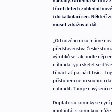
náhrady. Od ledna se totiž 
třiceti letech zohlednil no
i do kalkulací cen. Někteří z
muset zdražovat dál.
„Od nového roku máme nový 
představenstva České stoma
výrobků se tak podle něj cen
náhrada typu skelet se dříve 
třináct až patnáct tisíc. „Lo
přístupem nebo souhrou další
nahradit. Tam je navýšení ce
Doplatek u korunky se nyní p
implantát s korunkou může dá