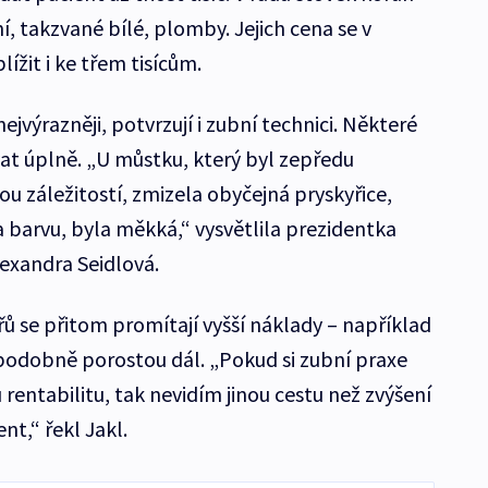
, takzvané bílé, plomby. Jejich cena se v
ížit i ke třem tisícům.
jvýrazněji, potvrzují i zubní technici. Některé
vat úplně. „U můstku, který byl zepředu
u záležitostí, zmizela obyčejná pryskyřice,
a barvu, byla měkká,“ vysvětlila prezidentka
exandra Seidlová.
řů se přitom promítají vyšší náklady – například
podobně porostou dál. „Pokud si zubní praxe
rentabilitu, tak nevidím jinou cestu než zvýšení
t,“ řekl Jakl.