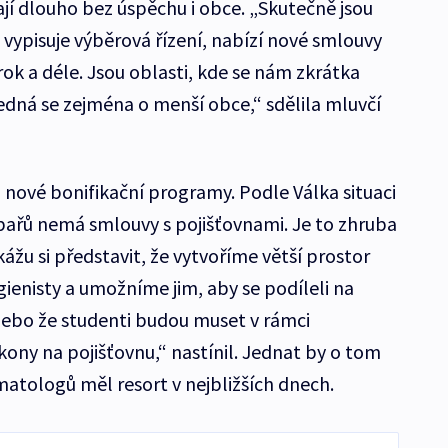
jí dlouho bez úspěchu i obce. „Skutečně jsou
vypisuje výběrová řízení, nabízí nové smlouvy
ok a déle. Jsou oblasti, kde se nám zkrátka
 Jedná se zejména o menší obce,“ sdělila mluvčí
 nové bonifikační programy. Podle Válka situaci
ubařů nemá smlouvy s pojišťovnami. Je to zhruba
ážu si představit, že vytvoříme větší prostor
gienisty a umožníme jim, aby se podíleli na
nebo že studenti budou muset v rámci
ony na pojišťovnu,“ nastínil. Jednat by o tom
matologů měl resort v nejbližších dnech.