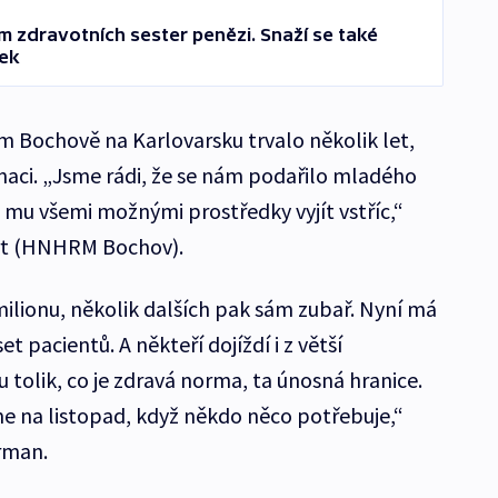
m zdravotních sester penězi. Snaží se také
tek
m Bochově na Karlovarsku trvalo několik let,
inaci. „Jsme rádi, že se nám podařilo mladého
se mu všemi možnými prostředky vyjít vstříc,“
ert (HNHRM Bochov).
milionu, několik dalších pak sám zubař. Nyní má
 pacientů. A někteří dojíždí i z větší
u tolik, co je zdravá norma, ta únosná hranice.
 na listopad, když někdo něco potřebuje,“
Irman.