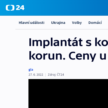
Hlavní události
Ukrajina
Volby
Domácí
Implantát s kor
korun. Ceny u
gla
27. 6. 2022
|
Zdroj:
ČT24