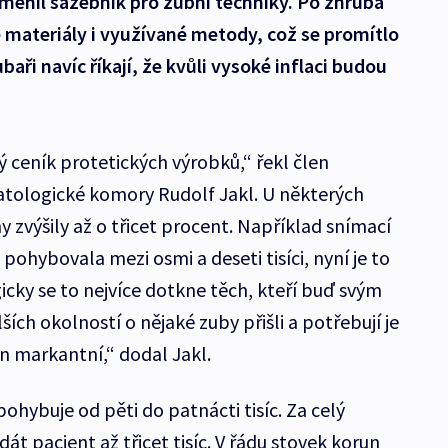
změnil sazebník pro zubní techniky. Po zhruba
vé materiály i využívané metody, což se promítlo
ubaři navíc říkají, že kvůli vysoké inflaci budou
ceník protetických výrobků,“ řekl člen
tologické komory Rudolf Jakl. U některých
y zvýšily až o třicet procent. Například snímací
pohybovala mezi osmi a deseti tisíci, nyní je to
gicky se to nejvíce dotkne těch, kteří buď svým
ch okolností o nějaké zuby přišli a potřebují je
n markantní,“ dodal Jakl.
ohybuje od pěti do patnácti tisíc. Za celý
t pacient až třicet tisíc. V řádu stovek korun