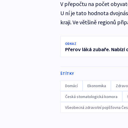
V přepočtu na počet obyvate
U ní je tato hodnota dvojná
kraji. Ve většině regionů při
ODKAZ
Přerov láká zubaře. Nabízí 
ŠTÍTKY
Domácí
Ekonomika
Zdravot
Česká stomatologická komora
Všeobecná zdravotní pojišťovna Čes