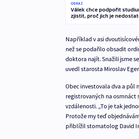
ODKAZ
Válek chce podpořit studiu
zjistit, proč jich je nedosta
Například v asi dvoutisícové
než se podařilo obsadit ord
doktora najít. Snažili jsme 
uvedl starosta Miroslav Eg
Obec investovala dva a půl 
registrovaných na osmnáct set
vzdálenosti. „To je tak jedno
Protože my teď objednáváme
přiblížil stomatolog David 