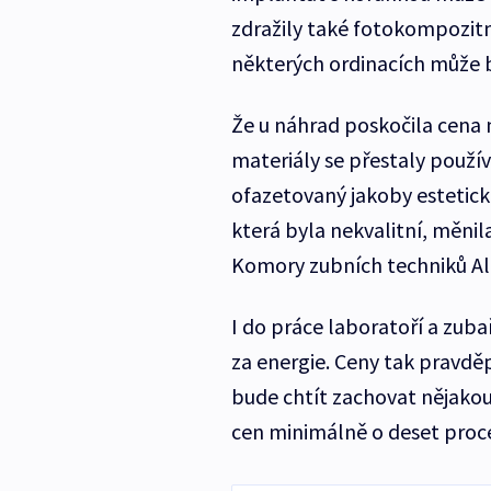
zdražily také fotokompozitní
některých ordinacích může bl
Že u náhrad poskočila cena ne
materiály se přestaly použí
ofazetovaný jakoby esteticko
která byla nekvalitní, měnil
Komory zubních techniků Al
I do práce laboratoří a zuba
za energie. Ceny tak pravdě
bude chtít zachovat nějakou 
cen minimálně o deset procen