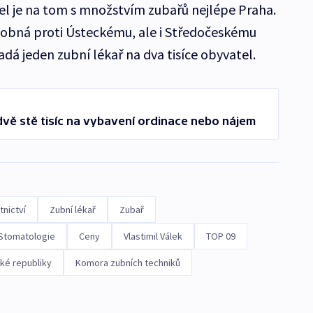
l je na tom s množstvím zubařů nejlépe Praha.
sobná proti Ústeckému, ale i Středočeskému
padá jeden zubní lékař na dva tisíce obyvatel.
dvě stě tisíc na vybavení ordinace nebo nájem
nictví
Zubní lékař
Zubař
Stomatologie
Ceny
Vlastimil Válek
TOP 09
ké republiky
Komora zubních techniků