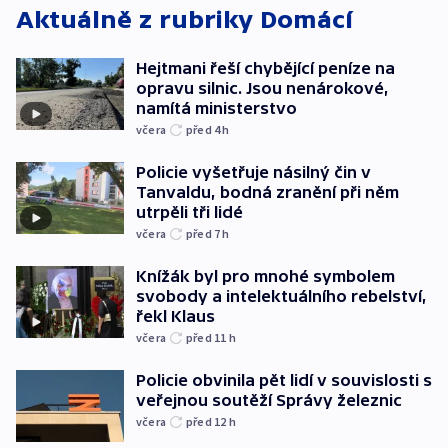
Aktuálně z rubriky
Domácí
Hejtmani řeší chybějící peníze na
opravu silnic. Jsou nenárokové,
namítá ministerstvo
včera
před 4
h
Policie vyšetřuje násilný čin v
Tanvaldu, bodná zranění při něm
utrpěli tři lidé
včera
před 7
h
Knížák byl pro mnohé symbolem
svobody a intelektuálního rebelství,
řekl Klaus
včera
před 11
h
Policie obvinila pět lidí v souvislosti s
veřejnou soutěží Správy železnic
včera
před 12
h