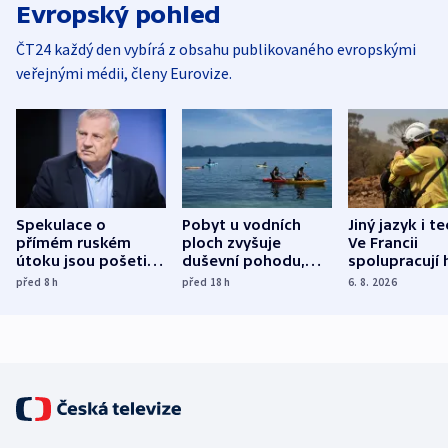
Evropský pohled
ČT24 každý den vybírá z obsahu publikovaného evropskými
veřejnými médii, členy Eurovize.
Spekulace o
Pobyt u vodních
Jiný jazyk i t
přímém ruském
ploch zvyšuje
Ve Francii
útoku jsou pošetilé,
duševní pohodu,
spolupracují h
míní estonský
ukázala
různých zemí
před 8
h
před 18
h
6. 8. 2026
bezpečnostní
mezinárodní studie
expert