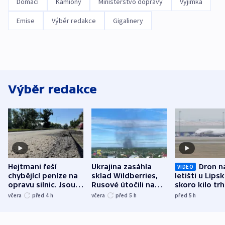
Domácí
Kamiony
Ministerstvo dopravy
Výjimka
Emise
Výběr redakce
Gigalinery
Výběr redakce
Hejtmani řeší
Ukrajina zasáhla
Dron n
VIDEO
chybějící peníze na
sklad Wildberries,
letišti u Lips
opravu silnic. Jsou
Rusové útočili na
skoro kilo trh
nenárokové, namítá
trh, hasiče či
indicie ukazuj
včera
před 4
h
včera
před 5
h
před 5
h
ministerstvo
stadion
Rusko