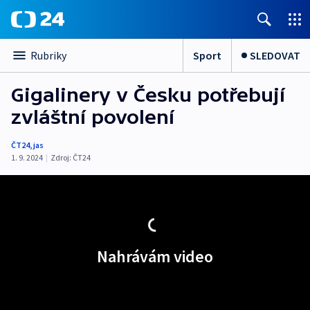
Sport
SLEDOVAT
Rubriky
Gigalinery v Česku potřebují
zvláštní povolení
ČT24
,
jas
1. 9. 2024
|
Zdroj:
ČT24
Nahrávám video