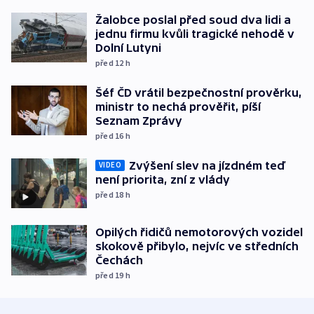
Žalobce poslal před soud dva lidi a
jednu firmu kvůli tragické nehodě v
Dolní Lutyni
před 12
h
Šéf ČD vrátil bezpečnostní prověrku,
ministr to nechá prověřit, píší
Seznam Zprávy
před 16
h
Zvýšení slev na jízdném teď
VIDEO
není priorita, zní z vlády
před 18
h
Opilých řidičů nemotorových vozidel
skokově přibylo, nejvíc ve středních
Čechách
před 19
h