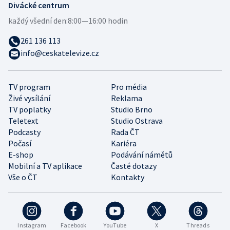
Divácké centrum
každý všední den:
8:00—16:00 hodin
261 136 113
info@ceskatelevize.cz
TV program
Pro média
Živé vysílání
Reklama
TV poplatky
Studio Brno
Teletext
Studio Ostrava
Podcasty
Rada ČT
Počasí
Kariéra
E-shop
Podávání námětů
Mobilní a TV aplikace
Časté dotazy
Vše o ČT
Kontakty
Instagram
Facebook
YouTube
X
Threads