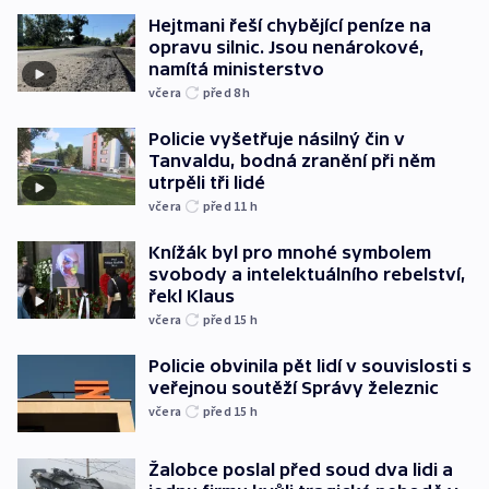
Hejtmani řeší chybějící peníze na
opravu silnic. Jsou nenárokové,
namítá ministerstvo
včera
před 8
h
Policie vyšetřuje násilný čin v
Tanvaldu, bodná zranění při něm
utrpěli tři lidé
včera
před 11
h
Knížák byl pro mnohé symbolem
svobody a intelektuálního rebelství,
řekl Klaus
včera
před 15
h
Policie obvinila pět lidí v souvislosti s
veřejnou soutěží Správy železnic
včera
před 15
h
Žalobce poslal před soud dva lidi a