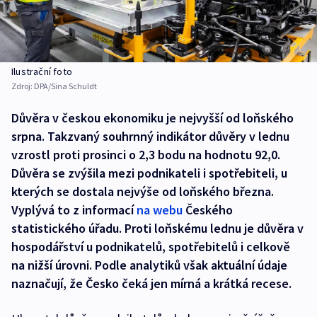
Ilustrační foto
Zdroj:
DPA/Sina Schuldt
Důvěra v českou ekonomiku je nejvyšší od loňského
srpna. Takzvaný souhrnný indikátor důvěry v lednu
vzrostl proti prosinci o 2,3 bodu na hodnotu 92,0.
Důvěra se zvýšila mezi podnikateli i spotřebiteli, u
kterých se dostala nejvýše od loňského března.
Vyplývá to z informací
na webu
Českého
statistického úřadu. Proti loňskému lednu je důvěra v
hospodářství u podnikatelů, spotřebitelů i celkově
na nižší úrovni. Podle analytiků však aktuální údaje
naznačují, že Česko čeká jen mírná a krátká recese.