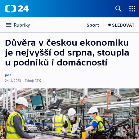
Sport
SLEDOVAT
Rubriky
Důvěra v českou ekonomiku
je nejvyšší od srpna, stoupla
u podniků i domácností
pez
24. 1. 2023
|
Zdroj:
ČTK