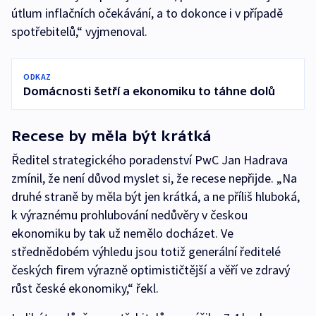
útlum inflačních očekávání, a to dokonce i v případě
spotřebitelů,“ vyjmenoval.
ODKAZ
Domácnosti šetří a ekonomiku to táhne dolů
Recese by měla být krátká
Ředitel strategického poradenství PwC Jan Hadrava
zmínil, že není důvod myslet si, že recese nepřijde. „Na
druhé straně by měla být jen krátká, a ne příliš hluboká,
k výraznému prohlubování nedůvěry v českou
ekonomiku by tak už nemělo docházet. Ve
střednědobém výhledu jsou totiž generální ředitelé
českých firem výrazně optimističtější a věří ve zdravý
růst české ekonomiky,“ řekl.