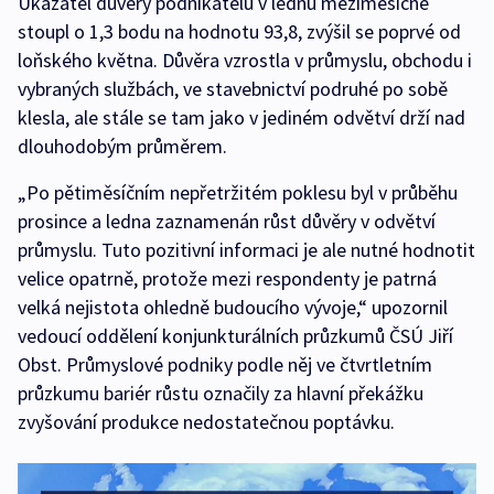
Ukazatel důvěry podnikatelů v lednu meziměsíčně
stoupl o 1,3 bodu na hodnotu 93,8, zvýšil se poprvé od
loňského května. Důvěra vzrostla v průmyslu, obchodu i
vybraných službách, ve stavebnictví podruhé po sobě
klesla, ale stále se tam jako v jediném odvětví drží nad
dlouhodobým průměrem.
„Po pětiměsíčním nepřetržitém poklesu byl v průběhu
prosince a ledna zaznamenán růst důvěry v odvětví
průmyslu. Tuto pozitivní informaci je ale nutné hodnotit
velice opatrně, protože mezi respondenty je patrná
velká nejistota ohledně budoucího vývoje,“ upozornil
vedoucí oddělení konjunkturálních průzkumů ČSÚ Jiří
Obst. Průmyslové podniky podle něj ve čtvrtletním
průzkumu bariér růstu označily za hlavní překážku
zvyšování produkce nedostatečnou poptávku.