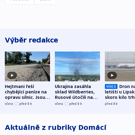
Výběr redakce
Hejtmani řeší
Ukrajina zasáhla
Dron n
VIDEO
chybějící peníze na
sklad Wildberries,
letišti u Lips
opravu silnic. Jsou
Rusové útočili na
skoro kilo trh
nenárokové, namítá
trh, hasiče či
indicie ukazuj
včera
před 8
h
včera
před 8
h
před 8
h
ministerstvo
stadion
Rusko
Aktuálně z rubriky
Domácí