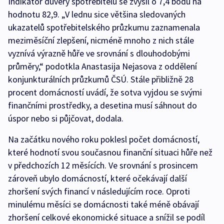
Indikátor důvěry spotřebitelů se zvýšil o 7,4 bodu na
hodnotu 82,9. „V lednu sice většina sledovaných
ukazatelů spotřebitelského průzkumu zaznamenala
meziměsíční zlepšení, nicméně mnoho z nich stále
vyznívá výrazně hůře ve srovnání s dlouhodobými
průměry,“ podotkla Anastasija Nejasova z oddělení
konjunkturálních průzkumů ČSÚ. Stále přibližně 28
procent domácností uvádí, že sotva vyjdou se svými
finančními prostředky, a desetina musí sáhnout do
úspor nebo si půjčovat, dodala.
Na začátku nového roku poklesl počet domácností,
které hodnotí svou současnou finanční situaci hůře než
v předchozích 12 měsících. Ve srovnání s prosincem
zároveň ubylo domácností, které očekávají další
zhoršení svých financí v následujícím roce. Oproti
minulému měsíci se domácnosti také méně obávají
zhoršení celkové ekonomické situace a snížil se podíl