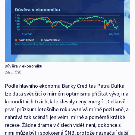
Důvěra v ekonomiku
Zdroj:
ČSÚ
Podle hlavního ekonoma Banky Creditas Petra Dufka
lze data svědčící o mírném optimismu přičítat vývoji na
komoditních trzích, kde klesaly ceny energií. „Celkově
první průzkum letošního roku vyznívá mírně pozitivně, a
nahrává tak scénáři jen velmi mírné a poměrně krátké
recese. Žádné drama v číslech vidět není, dokonce s
nimi může být i spokojená ČNB, protože naznačují další