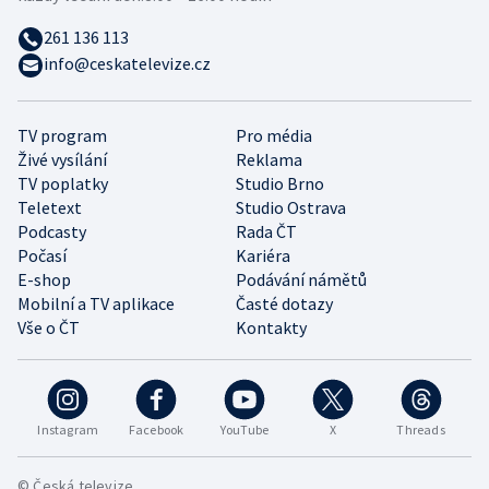
261 136 113
info@ceskatelevize.cz
TV program
Pro média
Živé vysílání
Reklama
TV poplatky
Studio Brno
Teletext
Studio Ostrava
Podcasty
Rada ČT
Počasí
Kariéra
E-shop
Podávání námětů
Mobilní a TV aplikace
Časté dotazy
Vše o ČT
Kontakty
Instagram
Facebook
YouTube
X
Threads
© Česká televize