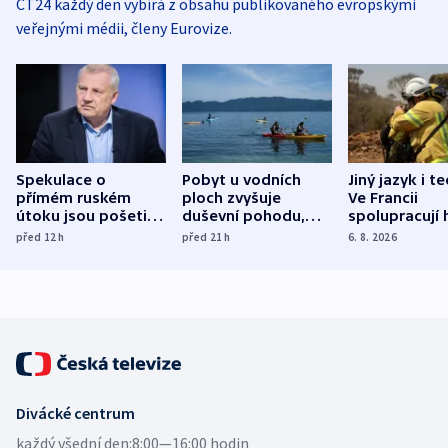
ČT24 každý den vybírá z obsahu publikovaného evropskými
veřejnými médii, členy Eurovize.
Spekulace o
Pobyt u vodních
Jiný jazyk i t
přímém ruském
ploch zvyšuje
Ve Francii
útoku jsou pošetilé,
duševní pohodu,
spolupracují h
míní estonský
ukázala
různých zemí
před 12
h
před 21
h
6. 8. 2026
bezpečnostní
mezinárodní studie
expert
Divácké centrum
každý všední den:
8:00—16:00 hodin