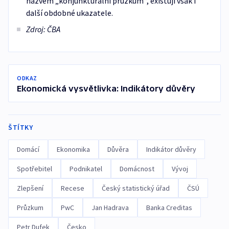
názvem „konjunkturální průzkum“, existují však i
další obdobné ukazatele.
Zdroj: ČBA
ODKAZ
Ekonomická vysvětlivka: Indikátory důvěry
ŠTÍTKY
Domácí
Ekonomika
Důvěra
Indikátor důvěry
Spotřebitel
Podnikatel
Domácnost
Vývoj
Zlepšení
Recese
Český statistický úřad
ČSÚ
Průzkum
PwC
Jan Hadrava
Banka Creditas
Petr Dufek
Česko