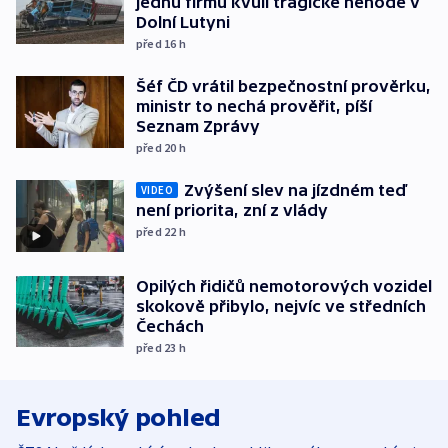
jednu firmu kvůli tragické nehodě v
Dolní Lutyni
před 16
h
Šéf ČD vrátil bezpečnostní prověrku,
ministr to nechá prověřit, píší
Seznam Zprávy
před 20
h
Zvýšení slev na jízdném teď
VIDEO
není priorita, zní z vlády
před 22
h
Opilých řidičů nemotorových vozidel
skokově přibylo, nejvíc ve středních
Čechách
před 23
h
Evropský pohled