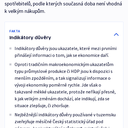
spotřebitelů, podle kterých současná doba není vhodná
k velkým nákupům.
FAKTA
Indikátory důvěry
Indikátory důvěry jsou ukazatele, které mezi prvními
přinášejí informaci o tom, jak se ekonomice daří.
Oproti tradičním makroekonomickým ukazatelům
typu průmyslové produkce či HDP jsou k dispozici s
menším zpožděním, a tak signalizují informace o
vývoji ekonomiky poměrně rychle. Jde však o
takzvaně měkké ukazatele, protože neříkají přesně,
k jak velkým změnám dochází, ale indikují, zda se
situace zlepšuje, či zhoršuje.
Nejběžnější indikátory důvěry používané v tuzemsku
zveřejňuje měsíčně Český statistický úřad pod