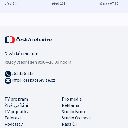
Poláky nebezpečné
míní estonský
ukázala
před 6
h
před 20
h
včera v 07:30
zdravotní rady
bezpečnostní
mezinárodní 
expert
Divácké centrum
každý všední den:
8:00—16:00 hodin
261 136 113
info@ceskatelevize.cz
TV program
Pro média
Živé vysílání
Reklama
TV poplatky
Studio Brno
Teletext
Studio Ostrava
Podcasty
Rada ČT