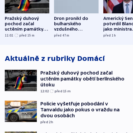
Pražský duhový
Dron pronikl do
Americký Sen
pochod začal
bulharského
potvrdil Blan
uctěním památky
vzdušného
jako ministra
obětí berlínského
prostoru,
spravedlnost
12:02
před 15
m
před 47
m
před 1
h
útoku
explodoval kilometr
od plynovodu
Aktuálně z rubriky
Domácí
Pražský duhový pochod začal
uctěním památky obětí berlínského
útoku
12:02
před 15
m
Policie vyšetřuje pobodání v
Tanvaldu jako pokus o vraždu na
dvou osobách
před 2
h