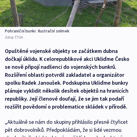
Pohraniční bunkr. Ilustrační snímek
Zdroj:
ČT24
Opuštěné vojenské objekty se začátkem dubna
dočkají úklidu. K celorepublikové akci Ukliďme Česko
se nově připojí nadšenci do vojenských bunkrů.
Rozšíření oblasti potvrdil zakladatel a organizátor
spolku Radek Janoušek. Podskupina Ukliďme bunkry
plánuje vyklidit několik desítek objektů na hranicích
republiky. Její členové doufají, že se jim tak podaří
rozšířit povědomí o problematice skládek v přírodě.
„Aktuálně se nám do skupiny přihlásilo přesně čtyřicet
pět dobrovolníků. Předpokládám, že si lidé vezmou