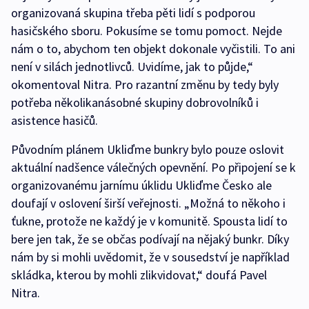
organizovaná skupina třeba pěti lidí s podporou
hasičského sboru. Pokusíme se tomu pomoct. Nejde
nám o to, abychom ten objekt dokonale vyčistili. To ani
není v silách jednotlivců. Uvidíme, jak to půjde,“
okomentoval Nitra. Pro razantní změnu by tedy byly
potřeba několikanásobné skupiny dobrovolníků i
asistence hasičů.
Původním plánem Ukliďme bunkry bylo pouze oslovit
aktuální nadšence válečných opevnění. Po připojení se k
organizovanému jarnímu úklidu Ukliďme Česko ale
doufají v oslovení širší veřejnosti. „Možná to někoho i
ťukne, protože ne každý je v komunitě. Spousta lidí to
bere jen tak, že se občas podívají na nějaký bunkr. Díky
nám by si mohli uvědomit, že v sousedství je například
skládka, kterou by mohli zlikvidovat,“ doufá Pavel
Nitra.