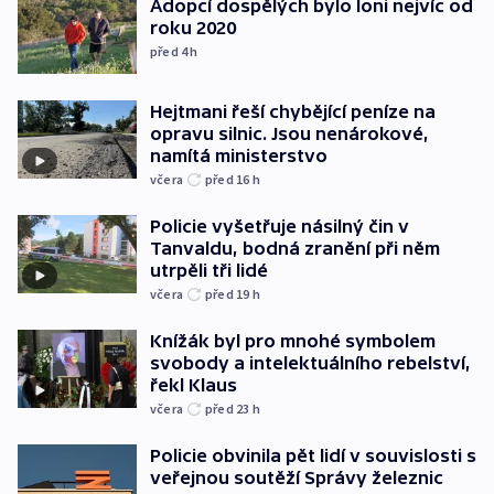
Adopcí dospělých bylo loni nejvíc od
roku 2020
před 4
h
Hejtmani řeší chybějící peníze na
opravu silnic. Jsou nenárokové,
namítá ministerstvo
včera
před 16
h
Policie vyšetřuje násilný čin v
Tanvaldu, bodná zranění při něm
utrpěli tři lidé
včera
před 19
h
Knížák byl pro mnohé symbolem
svobody a intelektuálního rebelství,
řekl Klaus
včera
před 23
h
Policie obvinila pět lidí v souvislosti s
veřejnou soutěží Správy železnic