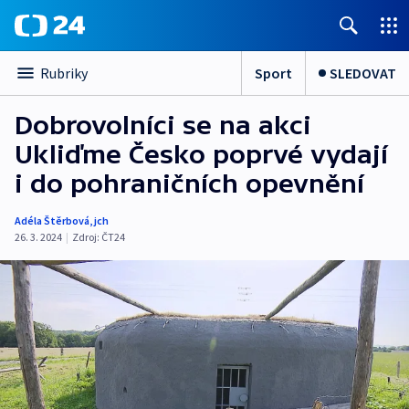
Sport
SLEDOVAT
Rubriky
Dobrovolníci se na akci
Ukliďme Česko poprvé vydají
i do pohraničních opevnění
Adéla Štěrbová
,
jch
26. 3. 2024
|
Zdroj:
ČT24