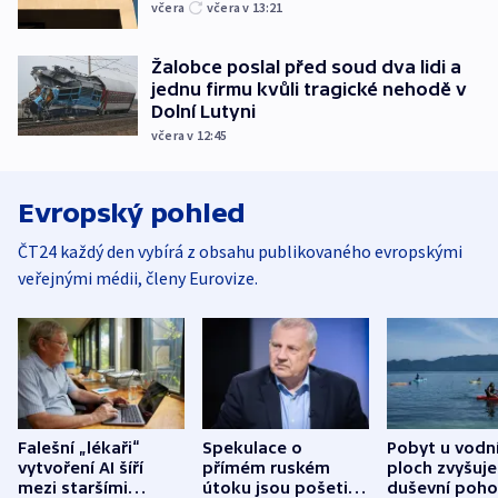
včera
včera v 13:21
Žalobce poslal před soud dva lidi a
jednu firmu kvůli tragické nehodě v
Dolní Lutyni
včera v 12:45
Evropský pohled
ČT24 každý den vybírá z obsahu publikovaného evropskými
veřejnými médii, členy Eurovize.
Falešní „lékaři“
Spekulace o
Pobyt u vodn
vytvoření AI šíří
přímém ruském
ploch zvyšuje
mezi staršími
útoku jsou pošetilé,
duševní poho