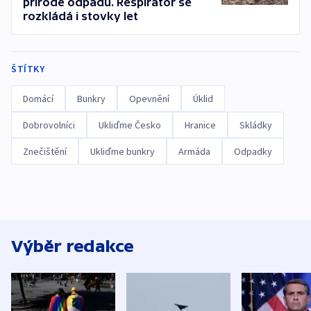
přírodě odpadů. Respirátor se
rozkládá i stovky let
ŠTÍTKY
Domácí
Bunkry
Opevnění
Úklid
Dobrovolníci
Ukliďme Česko
Hranice
Skládky
Znečištění
Ukliďme bunkry
Armáda
Odpadky
Výběr redakce