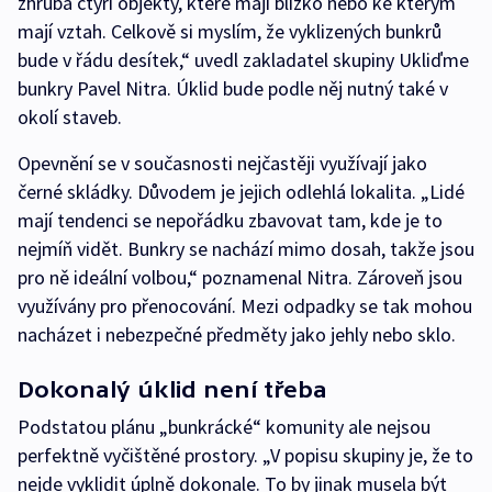
zhruba čtyři objekty, které mají blízko nebo ke kterým
mají vztah. Celkově si myslím, že vyklizených bunkrů
bude v řádu desítek,“ uvedl zakladatel skupiny Ukliďme
bunkry Pavel Nitra. Úklid bude podle něj nutný také v
okolí staveb.
Opevnění se v současnosti nejčastěji využívají jako
černé skládky. Důvodem je jejich odlehlá lokalita. „Lidé
mají tendenci se nepořádku zbavovat tam, kde je to
nejmíň vidět. Bunkry se nachází mimo dosah, takže jsou
pro ně ideální volbou,“ poznamenal Nitra. Zároveň jsou
využívány pro přenocování. Mezi odpadky se tak mohou
nacházet i nebezpečné předměty jako jehly nebo sklo.
Dokonalý úklid není třeba
Podstatou plánu „bunkrácké“ komunity ale nejsou
perfektně vyčištěné prostory. „V popisu skupiny je, že to
nejde vyklidit úplně dokonale. To by jinak musela být