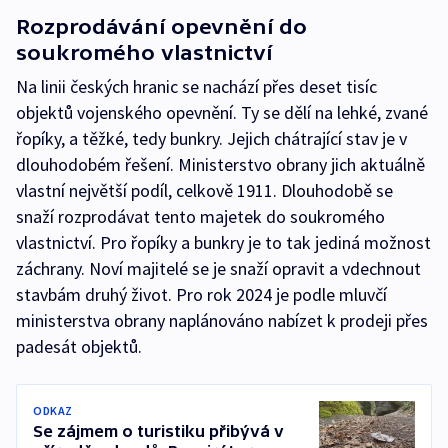
Rozprodávání opevnění do
soukromého vlastnictví
Na linii českých hranic se nachází přes deset tisíc
objektů vojenského opevnění. Ty se dělí na lehké, zvané
řopíky, a těžké, tedy bunkry. Jejich chátrající stav je v
dlouhodobém řešení. Ministerstvo obrany jich aktuálně
vlastní největší podíl, celkově 1911. Dlouhodobě se
snaží rozprodávat tento majetek do soukromého
vlastnictví. Pro řopíky a bunkry je to tak jediná možnost
záchrany. Noví majitelé se je snaží opravit a vdechnout
stavbám druhý život. Pro rok 2024 je podle mluvčí
ministerstva obrany naplánováno nabízet k prodeji přes
padesát objektů.
ODKAZ
Se zájmem o turistiku přibývá v