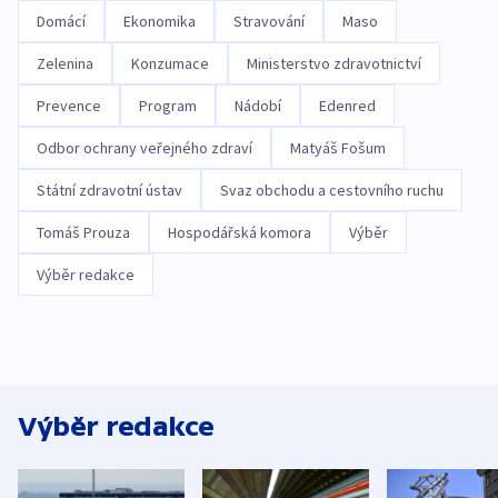
Domácí
Ekonomika
Stravování
Maso
Zelenina
Konzumace
Ministerstvo zdravotnictví
Prevence
Program
Nádobí
Edenred
Odbor ochrany veřejného zdraví
Matyáš Fošum
Státní zdravotní ústav
Svaz obchodu a cestovního ruchu
Tomáš Prouza
Hospodářská komora
Výběr
Výběr redakce
Výběr redakce