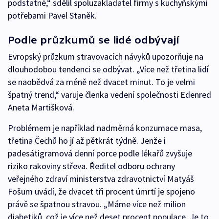
podstatné,“ sdělil spoluzakladatel firmy s kuchyňskými
potřebami Pavel Staněk.
Podle průzkumů se lidé odbývají
Evropský průzkum stravovacích návyků upozorňuje na
dlouhodobou tendenci se odbývat. „Více než třetina lidí
se naobědvá za méně než dvacet minut. To je velmi
špatný trend,“ varuje členka vedení společnosti Edenred
Aneta Martišková.
Problémem je například nadměrná konzumace masa,
třetina Čechů ho jí až pětkrát týdně. Jenže i
padesátigramová denní porce podle lékařů zvyšuje
riziko rakoviny střeva. Ředitel odboru ochrany
veřejného zdraví ministerstva zdravotnictví Matyáš
Fošum uvádí, že dvacet tři procent úmrtí je spojeno
právě se špatnou stravou. „Máme více než milion
diabetiků, což je více než deset procent populace. Je to