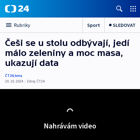
Sport
SLEDOVAT
Rubriky
Češi se u stolu odbývají, jedí
málo zeleniny a moc masa,
ukazují data
ČT24
,
kma
20. 10. 2024
|
Zdroj:
ČT24
Nahrávám video