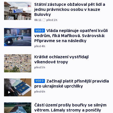
Státní zástupce obžaloval pět lidí a
jednu právnickou osobu v kauze
Bulovky
06:11
před 1
h
Vláda neplánuje opatření kvůli
VIDEO
vedrům, říká Maříková. Svárovská:
Připravme se na následky
před 4
h
Krátké ochlazení vystřídají
víkendové tropy
před 5
h
Začínají platit přísnější pravidla
VIDEO
pro ukrajinské uprchlíky
před 6
h
Částí území prošly bouřky se silným
větrem. Lámaly stromy a poničily