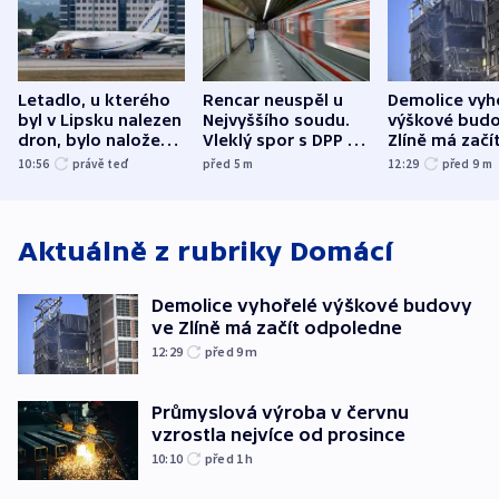
Letadlo, u kterého
Rencar neuspěl u
Demolice vyh
byl v Lipsku nalezen
Nejvyššího soudu.
výškové budo
dron, bylo naložené
Vleklý spor s DPP o
Zlíně má začí
municí, píší média
reklamní plochu
odpoledne
10:56
právě teď
před 5
m
12:29
před 9
m
končí
Aktuálně z rubriky
Domácí
Demolice vyhořelé výškové budovy
ve Zlíně má začít odpoledne
12:29
před 9
m
Průmyslová výroba v červnu
vzrostla nejvíce od prosince
10:10
před 1
h