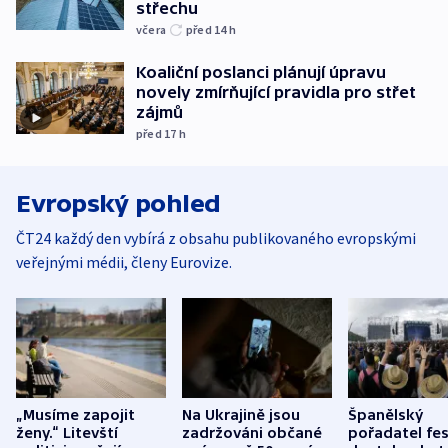
střechu
včera
před 14
h
Koaliční poslanci plánují úpravu
novely zmírňující pravidla pro střet
zájmů
před 17
h
Evropský pohled
ČT24 každý den vybírá z obsahu publikovaného evropskými
veřejnými médii, členy Eurovize.
„Musíme zapojit
Na Ukrajině jsou
Španělský
ženy.“ Litevští
zadržováni občané
pořadatel fes