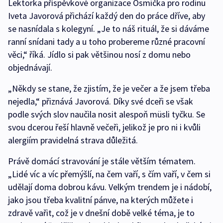
Lektorka příspěvkové organizace Osmička pro rodinu
Iveta Javorová přichází každý den do práce dříve, aby
se nasnídala s kolegyní. „Je to náš rituál, že si dáváme
ranní snídani tady a u toho probereme různé pracovní
věci,“ říká. Jídlo si pak většinou nosí z domu nebo
objednávají.
„Někdy se stane, že zjistím, že je večer a že jsem třeba
nejedla,“ přiznává Javorová. Díky své dceři se však
podle svých slov naučila nosit alespoň müsli tyčku. Se
svou dcerou řeší hlavně večeři, jelikož je pro ni i kvůli
alergiím pravidelná strava důležitá.
Právě domácí stravování je stále větším tématem.
„Lidé víc a víc přemýšlí, na čem vaří, s čím vaří, v čem si
udělají doma dobrou kávu. Velkým trendem je i nádobí,
jako jsou třeba kvalitní pánve, na kterých můžete i
zdravě vařit, což je v dnešní době velké téma, je to