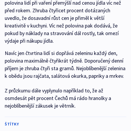
polovina lidí při vaření přemýšlí nad cenou jídla víc než
před rokem. Zhruba čtyřicet procent dotázaných
uvedlo, že dosavadní růst cen je přiměl k větší
kreativitě v kuchyni. Víc než polovina pak dodává, že
pokud by náklady na stravování dál rostly, tak omezí
výdaje při nákupu jídla.
Navíc jen čtvrtina lidí si dopřává zeleninu každý den,
polovina maximálně čtyřikrát týdně. Doporučený denní
příjem je zhruba čtyři sta gramů. Nejoblíbenější zelenina
k obědu jsou rajčata, salátová okurka, papriky a mrkev.
Z průzkumu dále vyplynulo například to, že až
osmdesát pět procent Čechů má rádo hranolky a
nejoblíbenější zákusek je větrník.
ŠTÍTKY