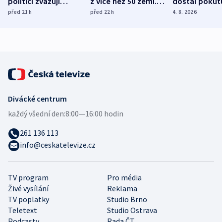
politici zvažují
z více než 50 zemí.
dostal pokut
dohodu o
Bojovali na straně
nekalé prakti
před 21
h
před 22
h
4. 8. 2026
demografii
Ruska
Divácké centrum
každý všední den:
8:00—16:00 hodin
261 136 113
info@ceskatelevize.cz
TV program
Pro média
Živé vysílání
Reklama
TV poplatky
Studio Brno
Teletext
Studio Ostrava
Podcasty
Rada ČT