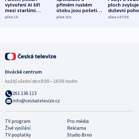
vytvoření AI šíří
přímém ruském
ploch zvyšuje
mezi staršími
útoku jsou pošetilé,
duševní poho
Poláky nebezpečné
míní estonský
ukázala
před 2
h
před 15
h
včera v 07:30
zdravotní rady
bezpečnostní
mezinárodní 
expert
Divácké centrum
každý všední den:
8:00—16:00 hodin
261 136 113
info@ceskatelevize.cz
TV program
Pro média
Živé vysílání
Reklama
TV poplatky
Studio Brno