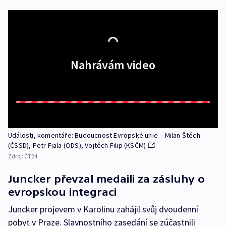
Nahrávám video
Události, komentáře: Budoucnost Evropské unie – Milan Štěch
(ČSSD), Petr Fiala (ODS), Vojtěch Filip (KSČM)
Zdroj:
ČT24
Juncker převzal medaili za zásluhy o
evropskou integraci
Juncker projevem v Karolinu zahájil svůj dvoudenní
pobyt v Praze. Slavnostního zasedání se zúčastnili