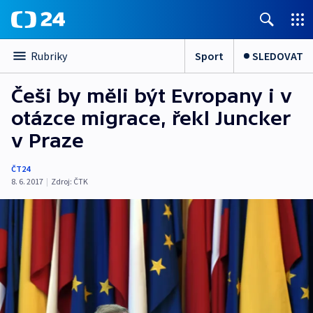
Sport
SLEDOVAT
Rubriky
Češi by měli být Evropany i v
otázce migrace, řekl Juncker
v Praze
ČT24
8. 6. 2017
|
Zdroj:
ČTK