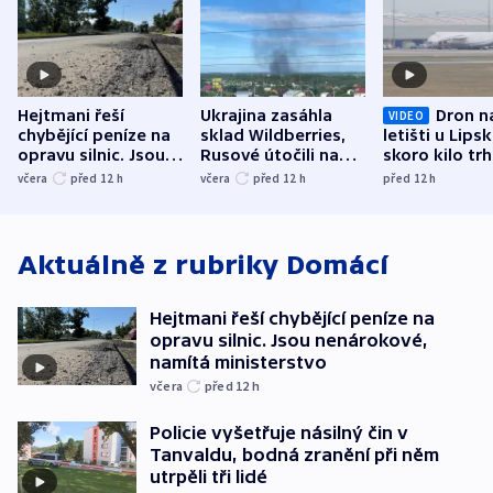
Hejtmani řeší
Ukrajina zasáhla
Dron n
VIDEO
chybějící peníze na
sklad Wildberries,
letišti u Lips
opravu silnic. Jsou
Rusové útočili na
skoro kilo trh
nenárokové, namítá
trh, hasiče či
indicie ukazuj
včera
před 12
h
včera
před 12
h
před 12
h
ministerstvo
stadion
Rusko
Aktuálně z rubriky
Domácí
Hejtmani řeší chybějící peníze na
opravu silnic. Jsou nenárokové,
namítá ministerstvo
včera
před 12
h
Policie vyšetřuje násilný čin v
Tanvaldu, bodná zranění při něm
utrpěli tři lidé