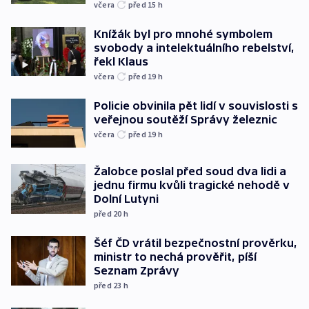
včera
před 15
h
Knížák byl pro mnohé symbolem
svobody a intelektuálního rebelství,
řekl Klaus
včera
před 19
h
Policie obvinila pět lidí v souvislosti s
veřejnou soutěží Správy železnic
včera
před 19
h
Žalobce poslal před soud dva lidi a
jednu firmu kvůli tragické nehodě v
Dolní Lutyni
před 20
h
Šéf ČD vrátil bezpečnostní prověrku,
ministr to nechá prověřit, píší
Seznam Zprávy
před 23
h