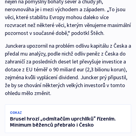
nejen na pomyslný bohatý sever a chudý jih,
nerovnováha je i mezi východem a západem. „To jsou
věci, které stabilitu Evropy mohou daleko více
rozvracet než některé věci, kterým věnujeme maximální
pozornost v současné době,“ podotkl Štěch.
Junckera upozornil na problém odlivu kapitálu z Česka a
předal mu analýzy, podle nichž odliv peněz z Česka do
zahraničí za posledních deset let převyšuje investice a
dotace z EU téměř o 90 miliard eur (2,3 bilionu korun),
zejména kvůli vyplácení dividend. Juncker prý připustil,
že by se chování některých velkých investorů v tomto
ohledu mělo změnit.
ODKAZ
Brusel hrozí „odmítačům uprchlíků“ řízením.
Minimum běženců přebralo i Česko