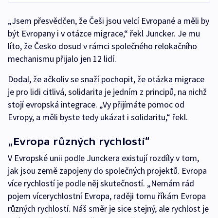
„Jsem přesvědčen, že Češi jsou velcí Evropané a měli by
být Evropany i v otázce migrace,“ řekl Juncker. Je mu
líto, že Česko dosud v rámci společného relokačního
mechanismu přijalo jen 12 lidí.
Dodal, že ačkoliv se snaží pochopit, že otázka migrace
je pro lidi citlivá, solidarita je jedním z principů, na nichž
stojí evropská integrace. „Vy přijímáte pomoc od
Evropy, a měli byste tedy ukázat i solidaritu,“ řekl.
„Evropa různých rychlostí“
V Evropské unii podle Junckera existují rozdíly v tom,
jak jsou země zapojeny do společných projektů. Evropa
více rychlostí je podle něj skutečností. „Nemám rád
pojem vícerychlostní Evropa, raději tomu říkám Evropa
různých rychlostí. Náš směr je sice stejný, ale rychlost je