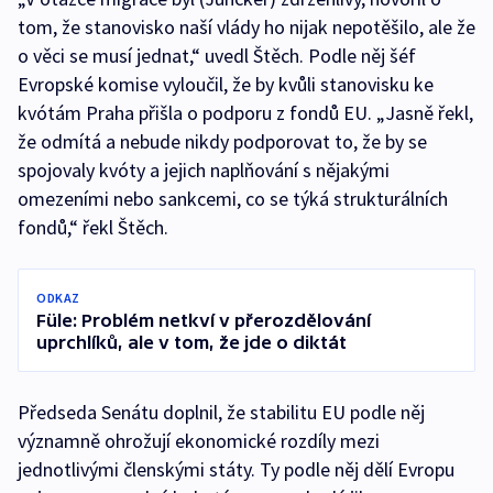
tom, že stanovisko naší vlády ho nijak nepotěšilo, ale že
o věci se musí jednat,“ uvedl Štěch. Podle něj šéf
Evropské komise vyloučil, že by kvůli stanovisku ke
kvótám Praha přišla o podporu z fondů EU. „Jasně řekl,
že odmítá a nebude nikdy podporovat to, že by se
spojovaly kvóty a jejich naplňování s nějakými
omezeními nebo sankcemi, co se týká strukturálních
fondů,“ řekl Štěch.
ODKAZ
Füle: Problém netkví v přerozdělování
uprchlíků, ale v tom, že jde o diktát
Předseda Senátu doplnil, že stabilitu EU podle něj
významně ohrožují ekonomické rozdíly mezi
jednotlivými členskými státy. Ty podle něj dělí Evropu