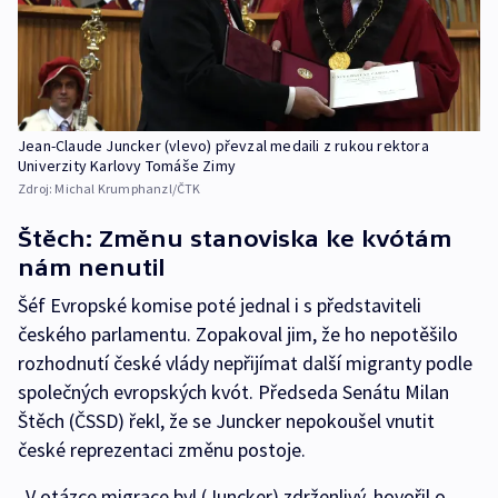
Jean-Claude Juncker (vlevo) převzal medaili z rukou rektora
Univerzity Karlovy Tomáše Zimy
Zdroj:
Michal Krumphanzl/ČTK
Štěch: Změnu stanoviska ke kvótám
nám nenutil
Šéf Evropské komise poté jednal i s představiteli
českého parlamentu. Zopakoval jim, že ho nepotěšilo
rozhodnutí české vlády nepřijímat další migranty podle
společných evropských kvót. Předseda Senátu Milan
Štěch (ČSSD) řekl, že se Juncker nepokoušel vnutit
české reprezentaci změnu postoje.
„V otázce migrace byl (Juncker) zdrženlivý, hovořil o