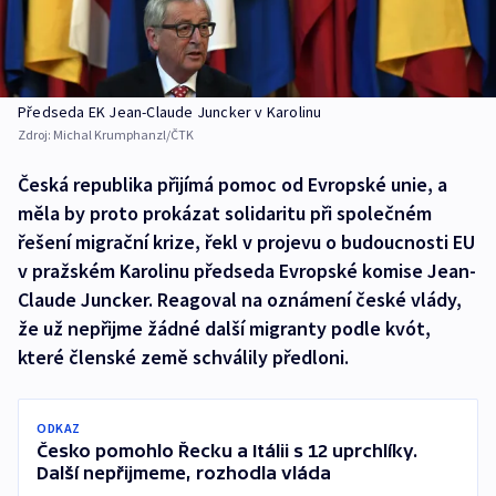
Předseda EK Jean-Claude Juncker v Karolinu
Zdroj:
Michal Krumphanzl/ČTK
Česká republika přijímá pomoc od Evropské unie, a
měla by proto prokázat solidaritu při společném
řešení migrační krize, řekl v projevu o budoucnosti EU
v pražském Karolinu předseda Evropské komise Jean-
Claude Juncker. Reagoval na oznámení české vlády,
že už nepřijme žádné další migranty podle kvót,
které členské země schválily předloni.
ODKAZ
Česko pomohlo Řecku a Itálii s 12 uprchlíky.
Další nepřijmeme, rozhodla vláda