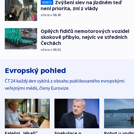
Zvýšení slev na jízdném teď
VIDEO
není priorita, zní z vlády
včera v 06:45
Opilých řidičů nemotorových vozidel
skokově přibylo, nejvíc ve středních
Čechách
včera v 06:01
Evropský pohled
ČT24 každý den vybírá z obsahu publikovaného evropskými
veřejnými médii, členy Eurovize.
Falešní „lékaři“
Spekulace o
Pobyt u vodn