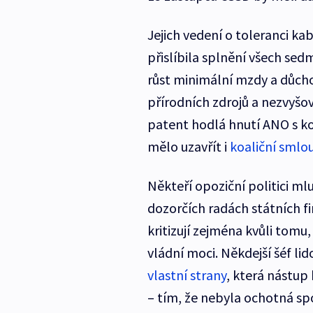
Jejich vedení o toleranci kab
přislíbila splnění všech sed
růst minimální mzdy a důcho
přírodních zdrojů a nezvyšov
patent hodlá hnutí ANO s ko
mělo uzavřít i
koaliční smlo
Někteří opoziční politici ml
dozorčích radách státních 
kritizují zejména kvůli tomu
vládní moci. Někdejší šéf li
vlastní strany
, která nástup
– tím, že nebyla ochotná s