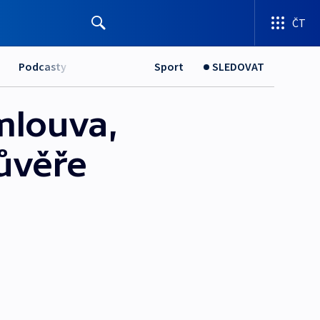
ČT
Podcasty
Sport
SLEDOVAT
mlouva,
důvěře