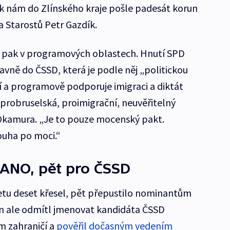
ě k nám do Zlínského kraje pošle padesát korun
a Starostů Petr Gazdík.
 pak v programových oblastech. Hnutí SPD
avně do ČSSD, která je podle něj „politickou
í a programově podporuje imigraci a diktát
 probruselská, proimigrační, neuvěřitelný
 Okamura. „Je to pouze mocenský pakt.
touha po moci.“
 ANO, pět pro ČSSD
etu deset křesel, pět přepustilo nominantům
n ale odmítl jmenovat kandidáta ČSSD
m zahraničí a
pověřil dočasným vedením