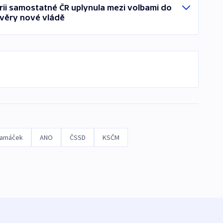
orii samostatné ČR uplynula mezi volbami do
věry nové vládě
Hamáček
ANO
ČSSD
KSČM