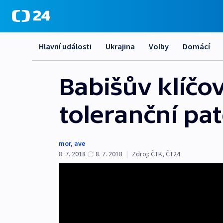
Hlavní události
Ukrajina
Volby
Domácí
Babišův klíčo
toleranční pa
mor
,
ave
8. 7. 2018
8. 7. 2018
|
Zdroj:
ČTK
,
ČT24