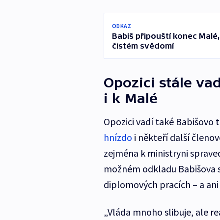
ODKAZ
Babiš připouští konec Malé
čistém svědomí
Opozici stále va
i k Malé
Opozici vadí také Babišovo t
hnízdo
i někteří další členo
zejména k ministryni sprave
možném odkladu Babišova st
diplomových pracích – a ani
„Vláda mnoho slibuje, ale rea