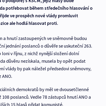
 o podpoře) s KSČM, jejíž hlasy bude
da potřebovat během středečního hlasování o
řijde ve prospěch nové vlády promluvit
ice ale hodlá hlasovat proti.
ran a hnutí zastoupených ve sněmovně budou
ční jednání poslanců o důvěře se uskuteční 263.
ni v říjnu, z nichž nynější složení dolní
áda důvěru nezískala, musela by opět podat
vení vlády by pak náležel předsedovi sněmovny,
z ANO.
ciálních demokratů by měl ve dvousetčlenné
 108 poslanců. Vedle 78 zástupců hnutí ANO a
lších 15 hlasů přidat komunisté.