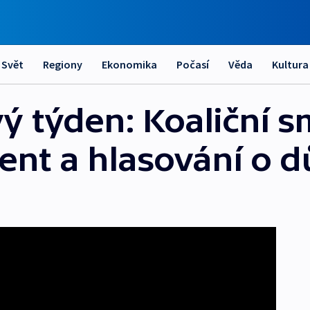
Svět
Regiony
Ekonomika
Počasí
Věda
Kultura
vý týden: Koaliční s
tent a hlasování o 