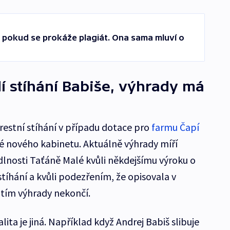
, pokud se prokáže plagiát. Ona sama mluví o
dí stíhání Babiše, výhrady má
restní stíhání v případu dotace pro
farmu Čapí
vé nového kabinetu. Aktuálně výhrady míří
dlnosti Taťáně Malé kvůli někdejšímu výroku o
íhání a kvůli podezřením, že opisovala v
 tím výhrady nekončí.
lita je jiná. Například když Andrej Babiš slibuje