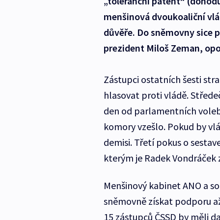
„toleranční patent“ (dohodu
menšinová dvoukoaliční vlá
důvěře. Do sněmovny sice p
prezident Miloš Zeman, opoz
Zástupci ostatních šesti st
hlasovat proti vládě. Střede
den od parlamentních voleb lo
komory vzešlo. Pokud by vl
demisi. Třetí pokus o sesta
kterým je Radek Vondráček 
Menšinový kabinet ANO a so
sněmovně získat podporu až
15 zástupců ČSSD by měli da