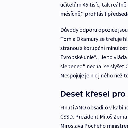
učitelům 45 tisíc, tak reáln
měsíčně,“ prohlásil předsed
Důvody odporu opozice jsou
Tomia Okamury se trefuje hl
stranou s korupční minulost
Evropské unie“. „Je to vláda
slepenec,“ nechal se slyšet
Nespojuje je nic jiného než 
Deset křesel pro
Hnutí ANO obsadilo v kabin
ČSSD. Prezident Miloš Zema
Miroslava Pocheho ministre