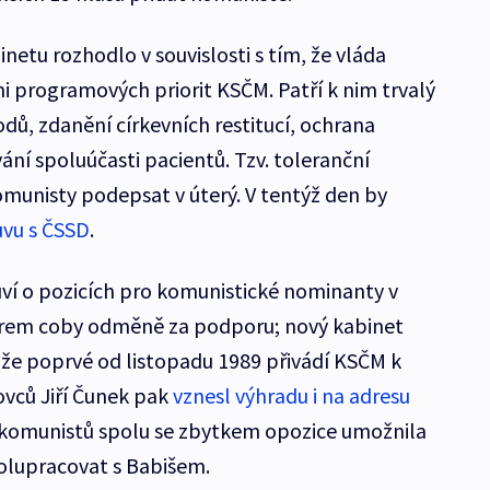
inetu rozhodlo v souvislosti s tím, že vláda
mi programových priorit KSČM. Patří k nim trvalý
dů, zdanění církevních restitucí, ochrana
ání spoluúčasti pacientů. Tzv. toleranční
munisty podepsat v úterý. V tentýž den by
uvu s ČSSD
.
uví o pozicích pro komunistické nominanty v
firem coby odměně za podporu; nový kabinet
, že poprvé od listopadu 1989 přivádí KSČM k
dovců Jiří Čunek pak
vznesl výhradu i na adresu
 komunistů spolu se zbytkem opozice umožnila
polupracovat s Babišem.