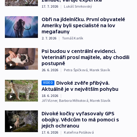
17. 7. 2026
|
Lukáš Smrkovský
Obři na jídelníčku. První obyvatelé
Ameriky byli specialisté na lov
megafauny
2. 7. 2026
|
Tomáš Karlík
Psi budou v centrální evidenci.
Veterináři prosí majitele, aby chodili
postupně
26. 6. 2026
|
Petra Špičková
,
Marek Slavík
Divoké zvěře přibývá.
VIDEO
Aktuálně je v největším pohybu
18. 6. 2026
|
Jiří Vízner
,
Barbora Měkotová
,
Marek Slavík
Divoké kočky vyfasovaly GPS
obojky. Vědcům to má pomoci s
jejich ochranou
17. 6. 2026
|
Kateřina Poláková