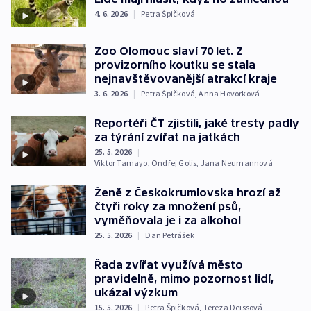
4. 6. 2026
|
Petra Špičková
Zoo Olomouc slaví 70 let. Z
provizorního koutku se stala
nejnavštěvovanější atrakcí kraje
3. 6. 2026
|
Petra Špičková
,
Anna Hovorková
Reportéři ČT zjistili, jaké tresty padly
za týrání zvířat na jatkách
25. 5. 2026
|
Viktor Tamayo
,
Ondřej Golis
,
Jana Neumannová
Ženě z Českokrumlovska hrozí až
čtyři roky za množení psů,
vyměňovala je i za alkohol
25. 5. 2026
|
Dan Petrášek
Řada zvířat využívá město
pravidelně, mimo pozornost lidí,
ukázal výzkum
15. 5. 2026
|
Petra Špičková
,
Tereza Deissová