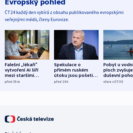
Evropský pohled
ČT24 každý den vybírá z obsahu publikovaného evropskými
veřejnými médii, členy Eurovize.
Falešní „lékaři“
Spekulace o
Pobyt u vodn
vytvoření AI šíří
přímém ruském
ploch zvyšuje
mezi staršími
útoku jsou pošetilé,
duševní poho
Poláky nebezpečné
míní estonský
ukázala
před 35
m
před 14
h
včera v 07:30
zdravotní rady
bezpečnostní
mezinárodní 
expert