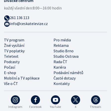
Divácké centrum
každý všední den:
8:00—16:00 hodin
261 136 113
info@ceskatelevize.cz
TV program
Pro média
Živé vysílání
Reklama
TV poplatky
Studio Brno
Teletext
Studio Ostrava
Podcasty
Rada ČT
Počasí
Kariéra
E-shop
Podávání námětů
Mobilní a TV aplikace
Časté dotazy
Vše o ČT
Kontakty
Instagram
Facebook
YouTube
X
Threads