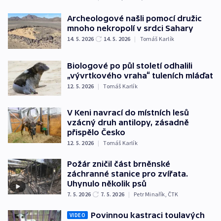
Archeologové našli pomocí družic
mnoho nekropolí v srdci Sahary
14. 5. 2026
14. 5. 2026
|
Tomáš Karlík
Biologové po půl století odhalili
„vývrtkového vraha“ tuleních mláďat
12. 5. 2026
|
Tomáš Karlík
V Keni navrací do místních lesů
vzácný druh antilopy, zásadně
přispělo Česko
12. 5. 2026
|
Tomáš Karlík
Požár zničil část brněnské
záchranné stanice pro zvířata.
Uhynulo několik psů
7. 5. 2026
7. 5. 2026
|
Petr Minařík
,
ČTK
Povinnou kastraci toulavých
VIDEO