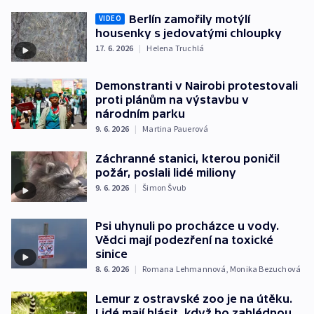
Berlín zamořily motýlí
VIDEO
housenky s jedovatými chloupky
17. 6. 2026
|
Helena Truchlá
Demonstranti v Nairobi protestovali
proti plánům na výstavbu v
národním parku
9. 6. 2026
|
Martina Pauerová
Záchranné stanici, kterou poničil
požár, poslali lidé miliony
9. 6. 2026
|
Šimon Švub
Psi uhynuli po procházce u vody.
Vědci mají podezření na toxické
sinice
8. 6. 2026
|
Romana Lehmannová
,
Monika Bezuchová
Lemur z ostravské zoo je na útěku.
Lidé mají hlásit, když ho zahlédnou