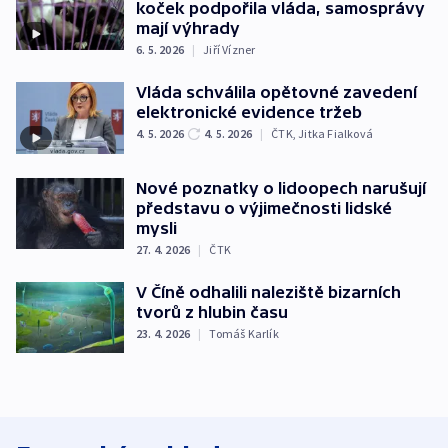
koček podpořila vláda, samosprávy
mají výhrady
6. 5. 2026
|
Jiří Vízner
Vláda schválila opětovné zavedení
elektronické evidence tržeb
4. 5. 2026
4. 5. 2026
|
ČTK
,
Jitka Fialková
Nové poznatky o lidoopech narušují
představu o výjimečnosti lidské
mysli
27. 4. 2026
|
ČTK
V Číně odhalili naleziště bizarních
tvorů z hlubin času
23. 4. 2026
|
Tomáš Karlík