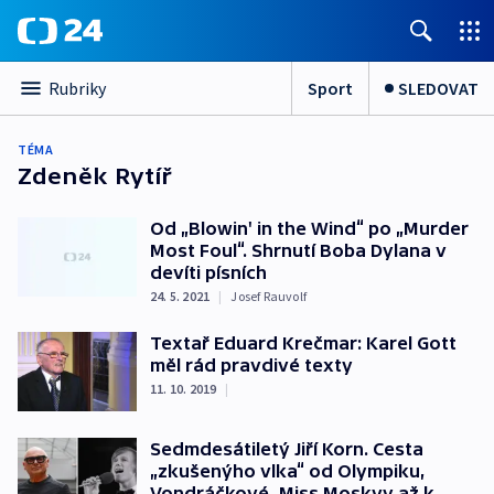
Sport
SLEDOVAT
Rubriky
TÉMA
Zdeněk Rytíř
Od „Blowin' in the Wind“ po „Murder
Most Foul“. Shrnutí Boba Dylana v
devíti písních
24. 5. 2021
|
Josef Rauvolf
Textař Eduard Krečmar: Karel Gott
měl rád pravdivé texty
11. 10. 2019
|
Sedmdesátiletý Jiří Korn. Cesta
„zkušenýho vlka“ od Olympiku,
Vondráčkové, Miss Moskvy až k