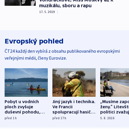
muzikálu, sboru a rapu
17. 5. 2019
|
Evropský pohled
ČT24 každý den vybírá z obsahu publikovaného evropskými
veřejnými médii, členy Eurovize.
Pobyt u vodních
Jiný jazyk i technika.
„Musíme zapo
ploch zvyšuje
Ve Francii
ženy.“ Litevšt
duševní pohodu,
spolupracují hasiči z
politici zvažuj
ukázala
různých zemí
dohodu o
před 1
h
před 17
h
5. 8. 2026
mezinárodní studie
demografii