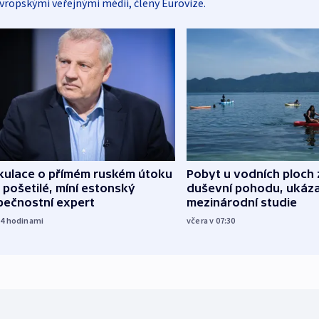
vropskými veřejnými médii, členy Eurovize.
kulace o přímém ruském útoku
Pobyt u vodních ploch 
 pošetilé, míní estonský
duševní pohodu, ukáza
pečnostní expert
mezinárodní studie
14
hodinami
včera v 07:30