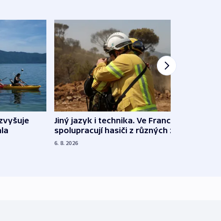
Jiný jazyk i technika. Ve Francii
zvyšuje
„Musí
spolupracují hasiči z různých zemí
la
polit
demo
6. 8. 2026
5. 8. 20