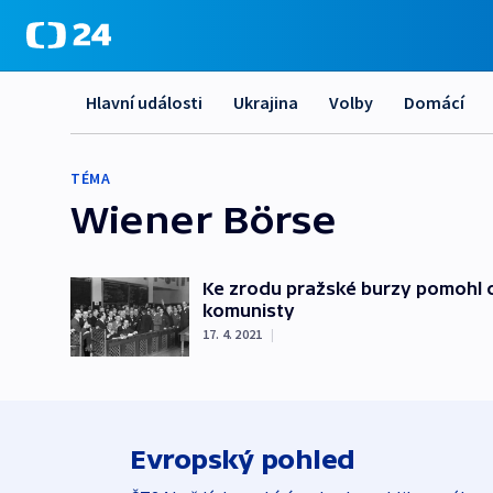
Hlavní události
Ukrajina
Volby
Domácí
TÉMA
Wiener Börse
Ke zrodu pražské burzy pomohl cuk
komunisty
17. 4. 2021
|
Evropský pohled