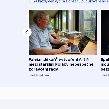
ČT24 každý den vybírá z obsahu publikovaného e
Falešní „lékaři“ vytvoření AI šíří
Spe
mezi staršími Poláky nebezpečné
jsou
zdravotní rady
bez
před 1
hodinou
před 