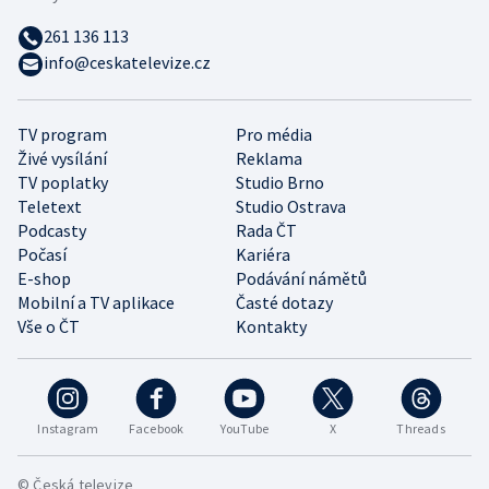
261 136 113
info@ceskatelevize.cz
TV program
Pro média
Živé vysílání
Reklama
TV poplatky
Studio Brno
Teletext
Studio Ostrava
Podcasty
Rada ČT
Počasí
Kariéra
E-shop
Podávání námětů
Mobilní a TV aplikace
Časté dotazy
Vše o ČT
Kontakty
Instagram
Facebook
YouTube
X
Threads
© Česká televize