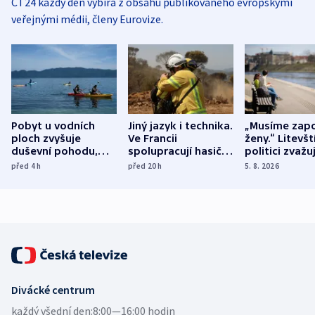
ČT24 každý den vybírá z obsahu publikovaného evropskými
veřejnými médii, členy Eurovize.
Pobyt u vodních
Jiný jazyk i technika.
„Musíme zapo
ploch zvyšuje
Ve Francii
ženy.“ Litevšt
duševní pohodu,
spolupracují hasiči z
politici zvažuj
ukázala
různých zemí
dohodu o
před 4
h
před 20
h
5. 8. 2026
mezinárodní studie
demografii
Divácké centrum
každý všední den:
8:00—16:00 hodin