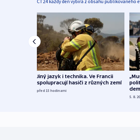
ČT24 každý den vybírá z obsahu publikovaného e
Jiný jazyk i technika. Ve Francii
„Mus
spolupracují hasiči z různých zemí
poli
dem
před 15
hodinami
5. 8. 2