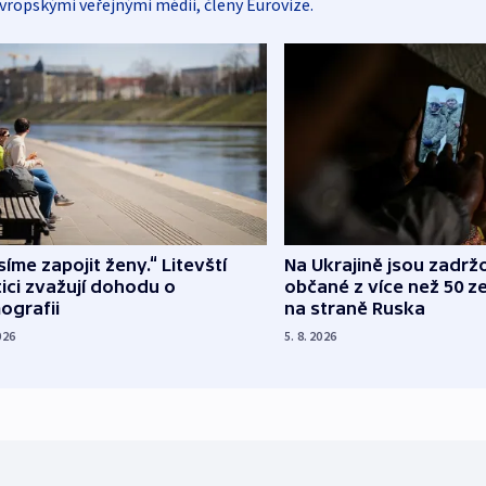
vropskými veřejnými médii, členy Eurovize.
íme zapojit ženy.“ Litevští
Na Ukrajině jsou zadrž
tici zvažují dohodu o
občané z více než 50 ze
ografii
na straně Ruska
026
5. 8. 2026