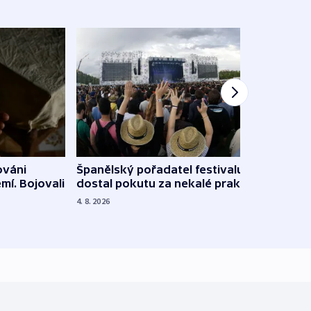
Španělský pořadatel festivalu
ováni
Lesn
dostal pokutu za nekalé praktiky
mí. Bojovali
dopa
zdrav
4. 8. 2026
4. 8. 20