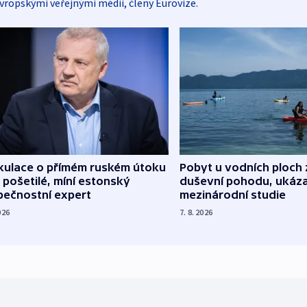
vropskými veřejnými médii, členy Eurovize.
kulace o přímém ruském útoku
Pobyt u vodních ploch 
 pošetilé, míní estonský
duševní pohodu, ukáza
pečnostní expert
mezinárodní studie
026
7. 8. 2026