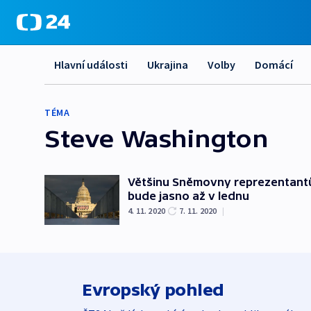
Hlavní události
Ukrajina
Volby
Domácí
TÉMA
Steve Washington
Většinu Sněmovny reprezentantů
bude jasno až v lednu
4. 11. 2020
7. 11. 2020
|
Evropský pohled